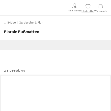
Mein Konto
Merkzettel
Warenkorb
…
Möbel
Garderobe & Flur
Florale Fußmatten
2.810 Produkte