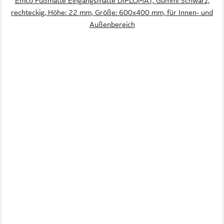
Emco Fußmatte Eingangsmatte DIPLOMAT, Gummi Schwarz,
rechteckig, Höhe: 22 mm, Größe: 600x400 mm, für Innen- und
Außenbereich