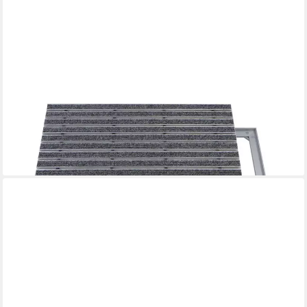
EMCO
Fußmatte Eingangsmatte DIPLOMAT + Rahmen Aluminium, Rips
Hellgrau, rechteckig, Höhe: 15 mm, Größe: 1000x500 mm, für
Innen- und überdachten Außenbereich
ab 299,90 €
lieferbar - in 2-3 Werktagen bei dir