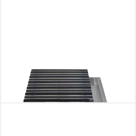
EMCO
Fußmatte Eingangsmatte DIPLOMAT + Bodenwanne Aluminium,
Gummi + Bürsten Grau, rechteckig, Höhe: 75 mm, Größe:
1000x500 mm, für Innen- und Außenbereich
599,90 €
lieferbar - in 2-3 Werktagen bei dir