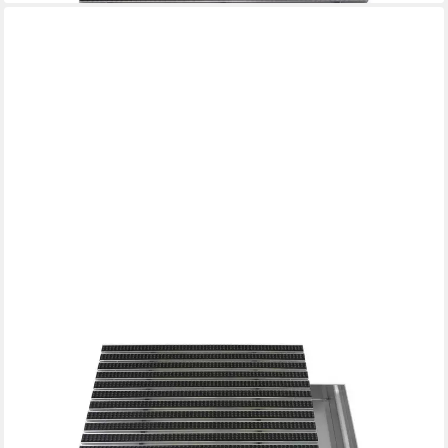
EMCO
Fußmatte Eingangsmatte DIPLOMAT + Bodenwanne Aluminium,
Bürsten Grau, rechteckig, Höhe: 75 mm, Größe: 600x400 mm,
für Innen- und Außenbereich
ab 349,90 €
lieferbar - in 2-3 Werktagen bei dir