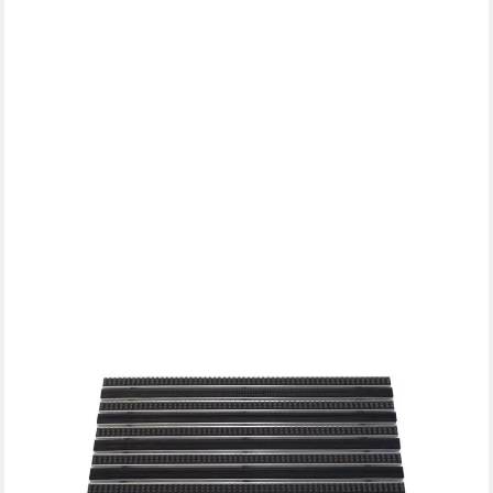
EMCO
Fußmatte Eingangsmatte DIPLOMAT, Gummi Schwarz + Bürsten
Grau, rechteckig, Höhe: 22 mm, Größe: 600x400 mm, für Innen-
und Außenbereich
ab 159,90 €
lieferbar - in 2-3 Werktagen bei dir