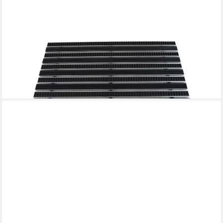
EMCO
Fußmatte Eingangsmatte DIPLOMAT, Gummi Schwarz + Bürsten
Schwarz, rechteckig, Höhe: 22 mm, Größe: 600x400 mm, für
Innen- und Außenbereich
ab 159,90 €
lieferbar - in 2-3 Werktagen bei dir