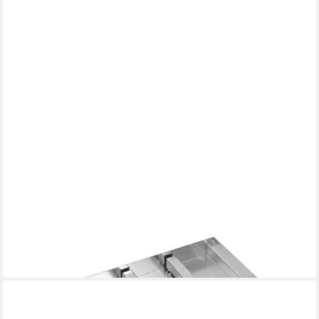
EMCO
Fußmatte Schmutzfangwanne Aluminium Bodenwanne für
Eingangsmatten, rechteckig, Höhe: 75 mm, Größe: 750x500mm,
mit Ablauf DN 50, wasserdicht verschweißt
ab 279,00 €
lieferbar - in 2-3 Werktagen bei dir