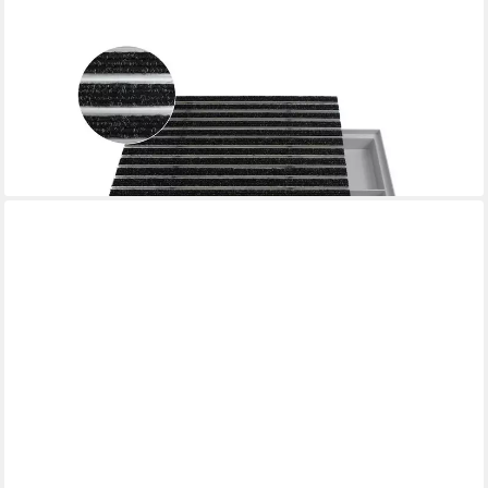
EMCO
Fußmatte Eingangsmatte DIPLOMAT + Bodenwanne, Rips
Anthrazit, rechteckig, Höhe: 75 mm, Größe: 600x400 mm, für
Innen- und überdachten Außenbereich
159,90 €
lieferbar - in 2-3 Werktagen bei dir