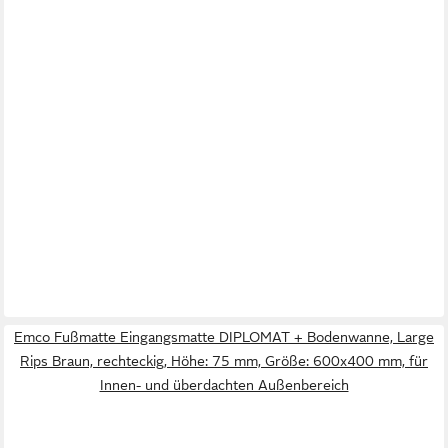
Emco Fußmatte Eingangsmatte DIPLOMAT + Bodenwanne, Large
Rips Braun, rechteckig, Höhe: 75 mm, Größe: 600x400 mm, für
Innen- und überdachten Außenbereich