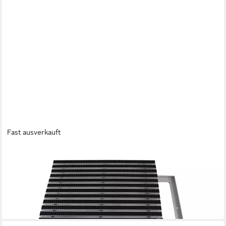
Fast ausverkauft
EMCO
Fußmatte Eingangsmatte DIPLOMAT + Rahmen Aluminium,
Bürsten Schwarz, rechteckig, Höhe: 25 mm, Größe: 600x400
mm, für Innen- und Außenbereich
ab 194,90 €
lieferbar - in 2-3 Werktagen bei dir