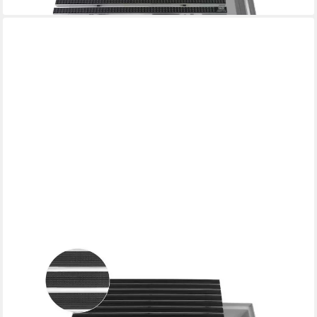
EMCO
Fußmatte Eingangsmatte DIPLOMAT + Bodenwanne, Gummi
Schwarz, rechteckig, Höhe: 75 mm, Größe: 600x400 mm, für
Innen- und Außenbereich
174,90 €