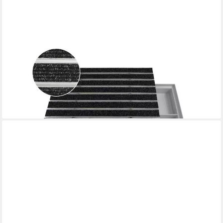
EMCO
Fußmatte Eingangsmatte DIPLOMAT + Bodenwanne, Large Rips
Anthrazit, rechteckig, Höhe: 75 mm, Größe: 600x400 mm, für
Innen- und überdachten Außenbereich
159,90 €
lieferbar - in 2-3 Werktagen bei dir