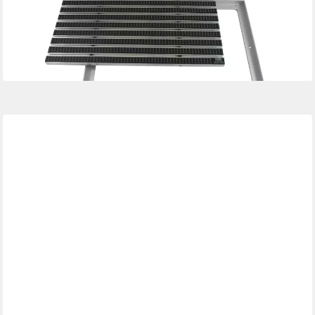
für Innen- und Außenbereich
369,90 €
lieferbar - in 2-3 Werktagen bei dir