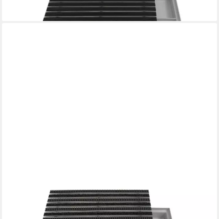
lieferbar - in 2-3 Werktagen bei dir
EMCO
Fußmatte Eingangsmatte DIPLOMAT + Bodenwanne, Rips
Anthra. + Bürsten, rechteckig, Höhe: 75 mm, Größe: 600x400
mm, für Innen- und überdachten Außenbereich