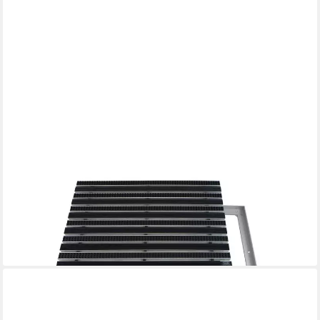
EMCO
Fußmatte Eingangsmatte DIPLOMAT + Rahmen Aluminium,
Gummi + Bürsten Schwarz, rechteckig, Höhe: 25 mm, Größe:
750x500 mm, für Innen- und Außenbereich
ab 279,90 €
lieferbar - in 2-3 Werktagen bei dir