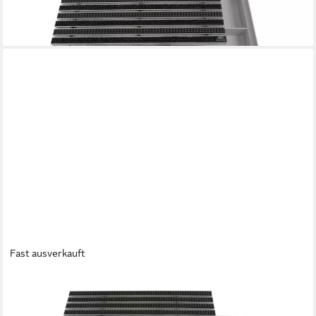
179,90 €
lieferbar - in 2-3 Werktagen bei dir
Fast ausverkauft
EMCO
Fußmatte Eingangsmatte DIPLOMAT + Rahmen Aluminium,
Bürsten Grau, rechteckig, Höhe: 25 mm, Größe: 1000x500 mm,