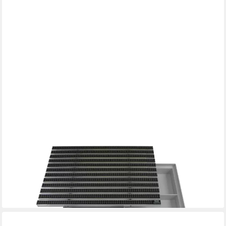
EMCO
Fußmatte Eingangsmatte DIPLOMAT + Bodenwanne, Bürsten
Grau, rechteckig, Höhe: 75 mm, Größe: 600x400 mm, für Innen-
und Außenbereich
199,90 €
lieferbar - in 2-3 Werktagen bei dir