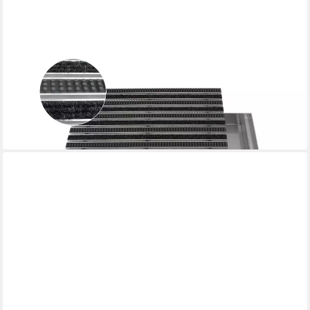
EMCO
Fußmatte Eingangsmatte DIPLOMAT + Bodenwanne Aluminium,
Rips Anthra. + Bürsten, rechteckig, Höhe: 75 mm, Größe:
750x500 mm, für Innen- und überdachten Außenbereich
ab 459,90 €
lieferbar - in 2-3 Werktagen bei dir