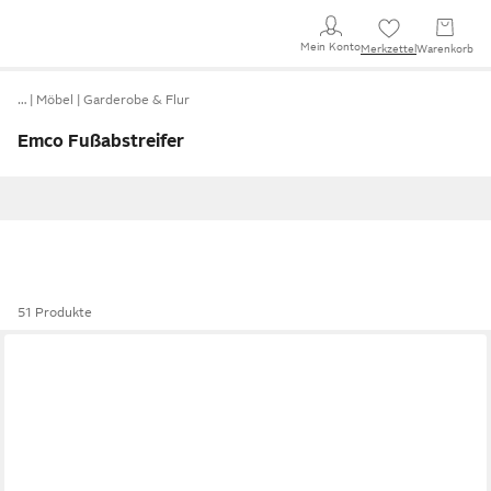
Mein Konto
Merkzettel
Warenkorb
…
Möbel
Garderobe & Flur
Emco Fußabstreifer
51 Produkte