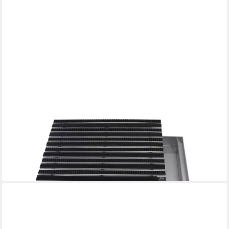
EMCO
Fußmatte Eingangsmatte DIPLOMAT + Bodenwanne Aluminium,
Gummi + Bürsten Schwarz, rechteckig, Höhe: 75 mm, Größe:
1000x500 mm, für Innen- und Außenbereich
599,90 €
lieferbar - in 2-3 Werktagen bei dir