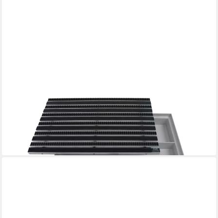
EMCO
Fußmatte Eingangsmatte DIPLOMAT + Bodenwanne, Gummi +
Bürsten Grau, rechteckig, Höhe: 75 mm, Größe: 600x400 mm,
für Innen- und Außenbereich
194,90 €
lieferbar - in 2-3 Werktagen bei dir