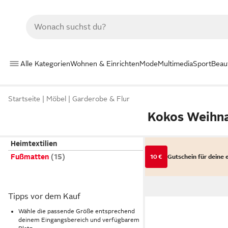
Alle Kategorien
Wohnen & Einrichten
Mode
Multimedia
Sport
Beau
Startseite
Möbel
Garderobe & Flur
Kokos Weihn
Heimtextilien
Fußmatten
10 €
Gutschein für deine 
Tipps vor dem Kauf
Wähle die passende Größe entsprechend
deinem Eingangsbereich und verfügbarem