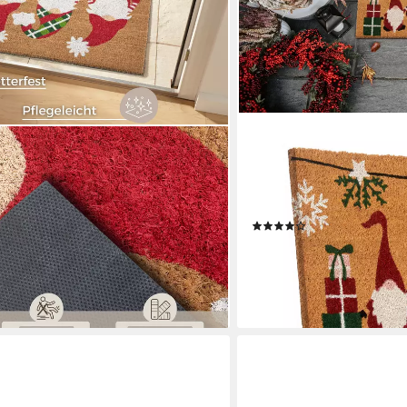
HANSE HOME
kos Christmas Gnomes, Türmatte,
Fußmatte Kokos Merry Chri
 mm, Weihnachten,
rechteckig, Höhe: 15 mm, 
door, Rutschfest, Innen,
Outdoor, Weihnachten, Kok
(3)
16,79 €
UVP
24,90 €
-33%
lieferbar - in 3-4 Werktagen be
en bei dir