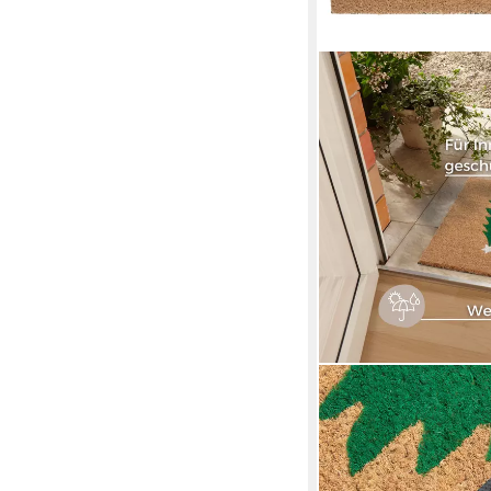
HANSE HOME
Fußmatte Mix Mats Ko
rechteckig, Höhe: 15
Schmutzfangmatte, Out
Kokosmatte