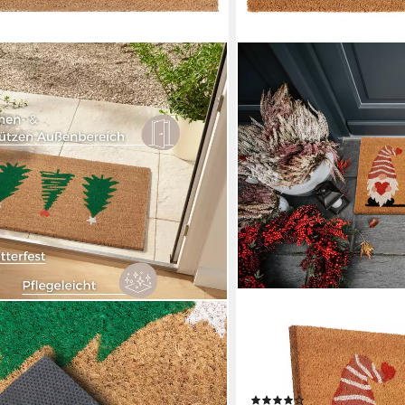
HANSE HOME
kos Decorated Pine Trees, Türmatte,
Fußmatte Kokos Gnome Hea
 mm, Weihnachten,
15 mm, Schmutzfangmatte,
door, Rutschfest, Innen,
Weihnachten, Kokosmatte
(3)