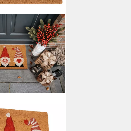
rt, Türmatte, rechteckig, Höhe:
 Rutschfest, Outdoor,
, Zwerg