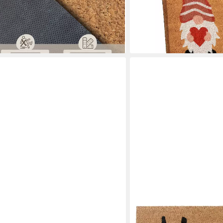
9,59 €
UVP
24,90 €
-61%
lieferbar - in 3-4 Werktagen be
en bei dir