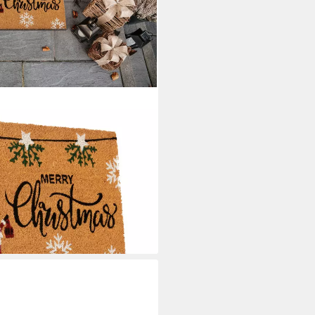
stmas Gifts, Türmatte,
Schmutzfangmatte, Rutschfest,
osmatte, Flur
i dir