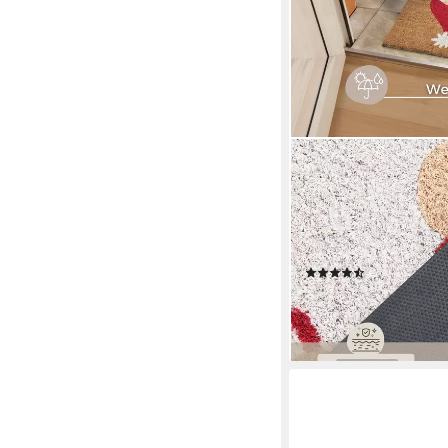
HANSE HOME
Fußmatte Mix Mats Ko
rechteckig, Höhe: 15
Schmutzfangmatte, Out
Kokosmatte
(6)
7,99 €
UVP
20,90 €
-62%
lieferbar - in 3-4 Werktag