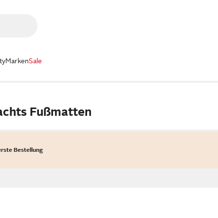
ty
Marken
Sale
achts Fußmatten
erste Bestellung