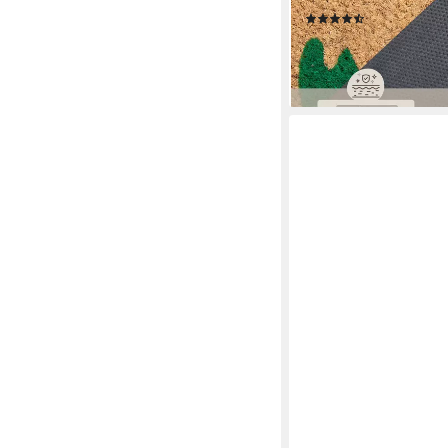
(4)
12,53 €
UVP
20,90 €
-40%
lieferbar - in 3-4 Werktag