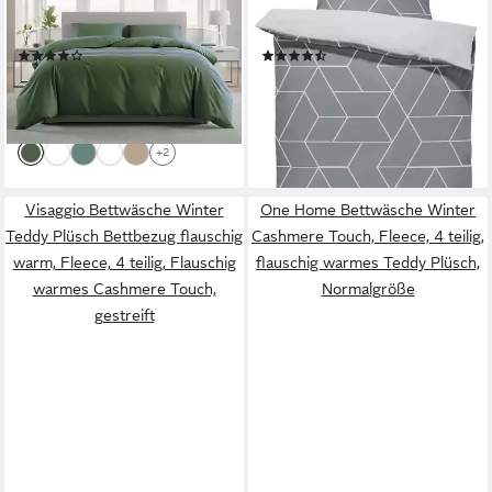
Kissenbezügen und
Geometrisch Grafisch
Bettbezügen, 4 teilig,
modern, Knitterfrei Weich für
(13)
(56)
Bettbezug und Kissenbezug
Sommer und Winter
ab 21,99 €
ab 18,50 €
UVP
25,99 €
UVP
34,90 €
mit Reißverschluss, weich,
-15%
-47%
hypoallergen
lieferbar - in 2-3 Werktagen bei dir
lieferbar - in 2-3 Werktagen bei dir
+2
Visaggio Bettwäsche Winter
One Home Bettwäsche Winter
Teddy Plüsch Bettbezug flauschig
Cashmere Touch, Fleece, 4 teilig,
warm, Fleece, 4 teilig, Flauschig
flauschig warmes Teddy Plüsch,
warmes Cashmere Touch,
Normalgröße
gestreift