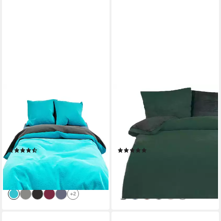
LEONADO VICENTI
LEONADO VICENTI
Bettwäsche Winter Teddy
Bettwäsche Winter Teddy
Plüsch, Fleece, 4 teilig,
Plüsch Cashmere Touch,
Flauschig warmes Cashmere
Fleece, 4 teilig, flauschig
Touch, Einfarbig
warmes Nicky-Teddy-Plüsch,
(171)
(48)
Einfarbig
ab 46,80 €
ab 52,50 €
UVP
75,90 €
UVP
75,90 €
-38%
-31%
lieferbar - in 2-3 Werktagen bei dir
lieferbar - in 3-4 Werktagen bei dir
+2
+2