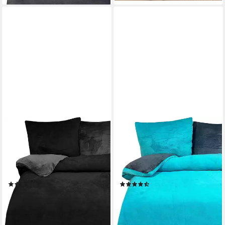
ONE HOME
ONE HOME
Bettwäsche Winter Cashmere
Bettwäsche Winter Cashmere
Touch, Fleece, 4 teilig,
Touch, Fleece, 4 teilig,
flauschig warmes Teddy
flauschig warmes Teddy
Plüsch, Normalgröße
Plüsch, Normalgröße
(13)
(113)
ab 47,90 €
ab 47,90 €
UVP
59,95 €
UVP
59,95 €
-20%
-20%
lieferbar - in 2-3 Werktagen bei dir
lieferbar - in 2-3 Werktagen bei dir