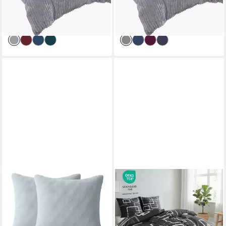
57,50 €
57,50 €
UVP
84,73 €
UVP
89,10 €
Touch
-32%
-35%
lieferbar - in 2-3 Werktagen bei dir
lieferbar - in 2-3 Werktagen bei dir
ONE HOME
KUSCHELI
Bettwäsche Winter Cashmere
Bettwäsche 135x200 +
Touch Bubble Optik, Fleece, 4
80x80 cm atmungsaktiver
teilig, kuschelig flauschig
Bettbezug, moderne Designs,