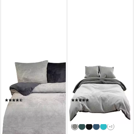
ONE HOME
VISAGGIO
Bettwäsche Winter Cashmere
Bettwäsche Winter Teddy
Touch, Fleece, 4 teilig,
Plüsch, Fleece, 4 teilig,
flauschig warmes Teddy
Flauschig warmes Cashmere
Plüsch, Normalgröße
Touch, Einfarbig Wende
(218)
(16)
ab 47,90 €
ab 45,90 €
UVP
59,95 €
UVP
68,51 €
-20%
-33%
lieferbar - in 2-3 Werktagen bei dir
lieferbar - in 2-3 Werktagen bei dir
+2