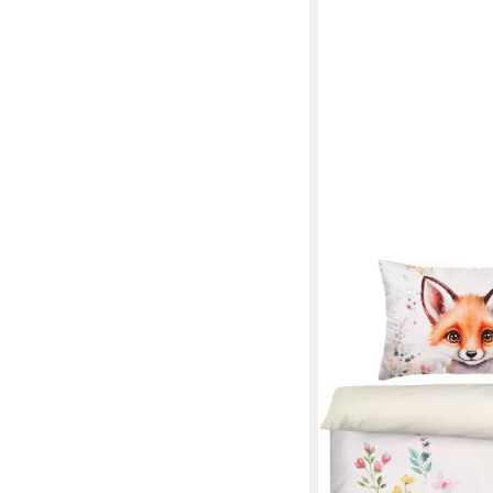
ERWIN MÜLLER
Kinderbettwäsche Kin
Wendebettwäsche, Re
Renforcé Blumen/Tier
ab 33,95 €
lieferbar - in 2-3 Werktag