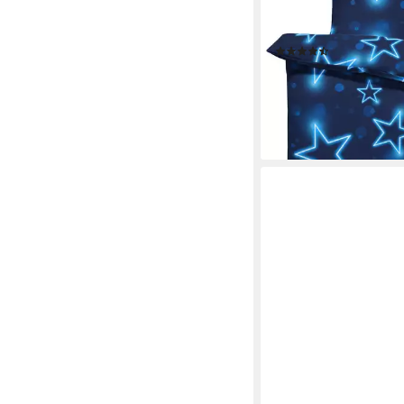
Knitterfrei Weich fü
Winter
(55)
ab 9,50 €
UVP
18,90 €
-50%
lieferbar - in 2-3 Werktag