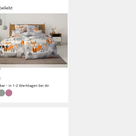
beliebt
O HOME
äsche Physalis, Linon, 2 teilig,
r. 135x200 oder 155x220 cm,
fari
 Baumwolle, mehrere Designs
(111)
6,49 €
UVP
34,99 €
%
rbar - in 1-2 Werktagen bei dir