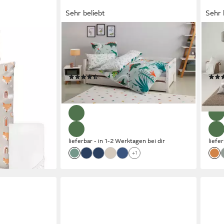
Sehr beliebt
Sehr 
OTTO HOME
OTT
ilig, Fuchs,
Kinderbettwäsche CUDDLEE,
Bettw
Renforcé, 2 teilig, in vielen Designs:
in G
Dino,Einhorn,Weltraum,Baustelle,Herz,Trecker,Sa
100%
(282)
ab 20,49 €
ab 1
UVP
44,99 €
en bei dir
-54%
-53
lieferbar - in 1-2 Werktagen bei dir
liefe
+1