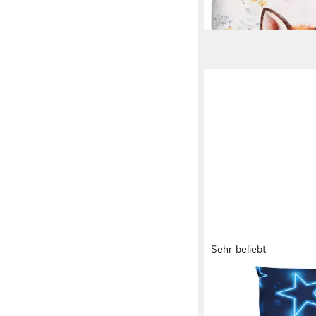
Sehr beliebt
ONE HOME
Bettwäsche Motive, Mi
teilig, Sterne Weltall G