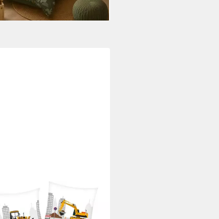
ING YOUNG COLLECTION
erbettwäsche Baustelle,
rcé, 2 teilig, mit tollem Motiv