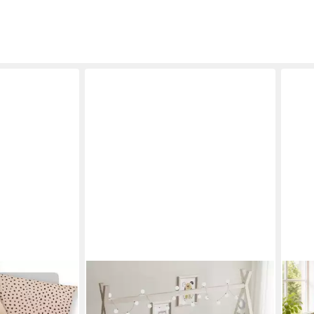
TEXPOT
FAM
aser, 2 teilig,
Bettwäsche Kinderbettwäsche Reh
Kind
, 100%
Tiere bedruckt Garnitur, 2 teilig
80x8