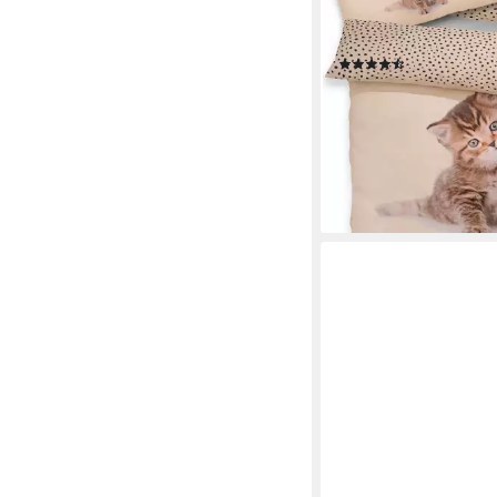
Polyester, Katze, Pfer
Pinguin
(59)
ab 15,49 €
UVP
29,99 €
-48%
lieferbar - in 1-2 Werktag