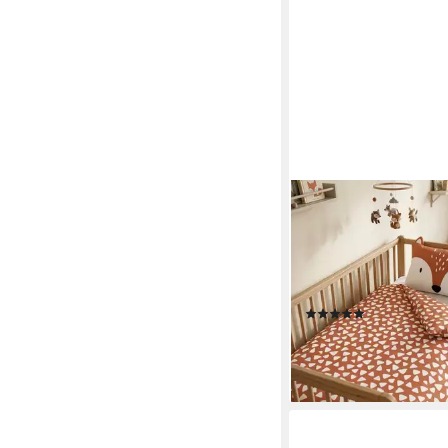
FAMILANDO
Babybettwäsche little
40x60cm niedlicher F
Ohren, Renforcé, 2 teil
liebevollem Motiv & s
(2)
26,95 €
UVP
39,95 €
-33%
lieferbar - in 4-5 Werktag