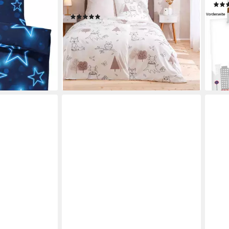
r Sommer und
100 % Baumwolle, Renforcé, 2 teilig
ab 3
(1)
liefe
34,90 €
UVP
49,99 €
-30%
lieferbar - in 2-3 Werktagen bei dir
en bei dir