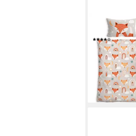
STOFFSCHMIEDE
Kinderbettwäsche, 3-Te
Bio-Baumwolle
(1)
19,99 €
UVP
29,99 €
-33%
lieferbar - in 2-3 Werktag