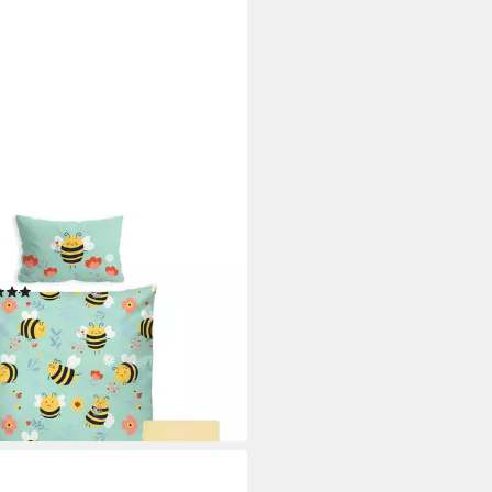
FSCHMIEDE
erbettwäsche, 3-Teilig, Biene,
Baumwolle
(1)
9 €
UVP
29,99 €
%
rbar - in 2-3 Werktagen bei dir