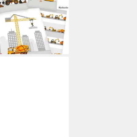
(38)
0,27 €
rbar - in 2-3 Werktagen bei dir