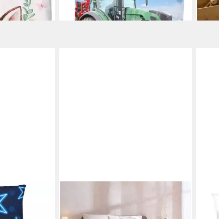
+7
MTONLINEHANDEL
HERD
krofaser, 2
Bettwäsche Waldtiere Eule Rehkitz
Kind
alaxie Kinder,
Maus Fuchs 135x200 + 80x80 cm,
Renfo