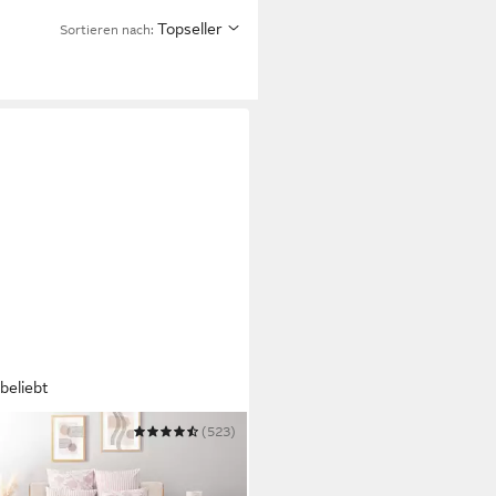
Topseller
Sortieren nach:
beliebt
 HOME
(523)
wäsche Nordby
 200 cm
B/L