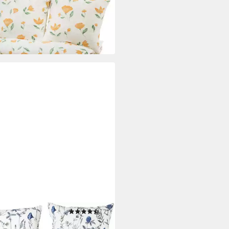
 200 cm
B/L
8,90 €
99,90 €
 Werktagen bei dir
N MÜLLER
(7)
wäsche Bettwäsche