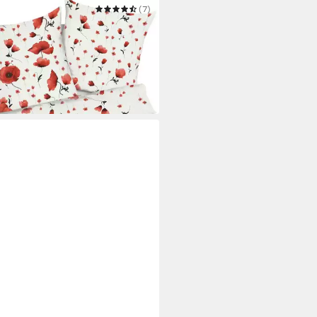
PEL
(7)
wäsche Scarlett
 200 cm
B/L
5 €
UVP
49,95 €
0 Werktagen bei dir