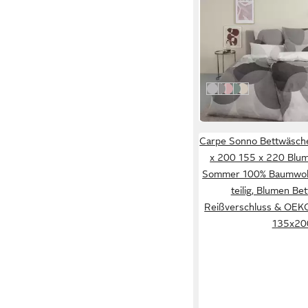
OTTO HOME
Bettwäsche Carla ab 
und in drei Qualitäten
135 x 200 cm
B/L
ab 37,49 €
in 1-2 Werktagen bei dir
silberfarben
apfelgrün
rosa
seegrün
taupe
Carpe Sonno Bettwäsch
x 200 155 x 220 Blu
Sommer 100% Baumwolle
teilig, Blumen Be
Reißverschluss & OEK
135x20