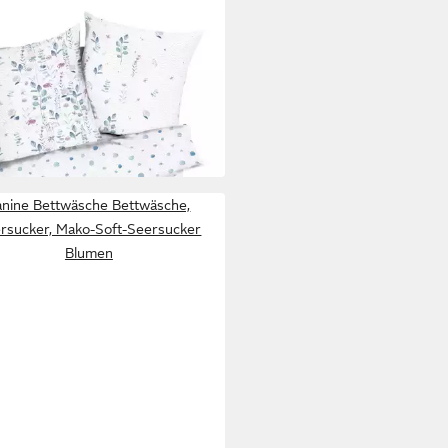
ebettwäsche 135x200cm
flower Dreams
 200 cm
B/L
0 €
UVP
49,95 €
 Werktagen bei dir
n
anine Bettwäsche Bettwäsche,
rsucker, Mako-Soft-Seersucker
Blumen