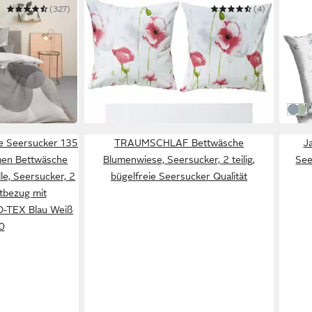
(327)
ERWIN MÜLLER
(4)
JACK
Gr. 135x200 cm
Bettwäsche Bettwäsche
Wend
Wild
135 x 200 cm
B/L
ab 36,95 €
51,95 €
135 x
36,9
-29%
-26%
in 3-4 Werktagen bei dir
in 2-3
Blau
Grü
e Seersucker 135
TRAUMSCHLAF Bettwäsche
J
men Bettwäsche
Blumenwiese, Seersucker, 2 teilig,
See
, Seersucker, 2
bügelfreie Seersucker Qualität
ttbezug mit
O-TEX Blau Weiß
0