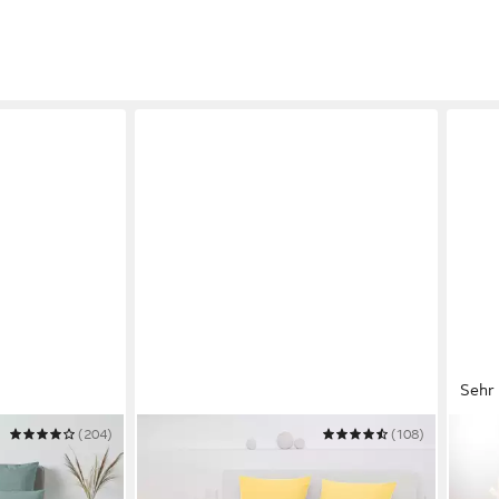
Sehr 
(204)
JANINE
(108)
OTTO
Gr. 135x200
Bettwäsche PIANO 0125 31,
Bett
Seersucker 100% Baumwolle, uni,
135 x