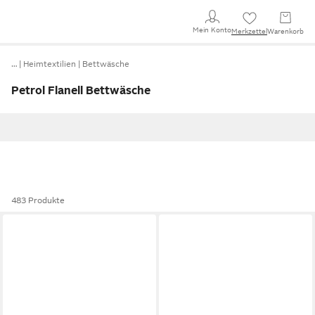
Mein Konto
Merkzettel
Warenkorb
…
Heimtextilien
Bettwäsche
Petrol Flanell Bettwäsche
483 Produkte