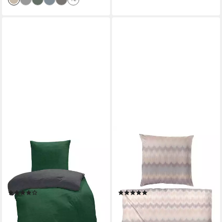
ONE HOME
PRIMERA
Bettwäsche Melange, Flanell,
Bettwäsche Edelflanell-
2 teilig, modern meliert,
Bettwäsche Zick Zack, Edel-
Baumwolle kuschelig warme
Köper-Flanell, 2 teilig, mit
weiche Biber Winter
einer spannenden Optik
(21)
(2)
ab 21,90 €
ab 41,99 €
UVP
32,90 €
UVP
54,95 €
-33%
-24%