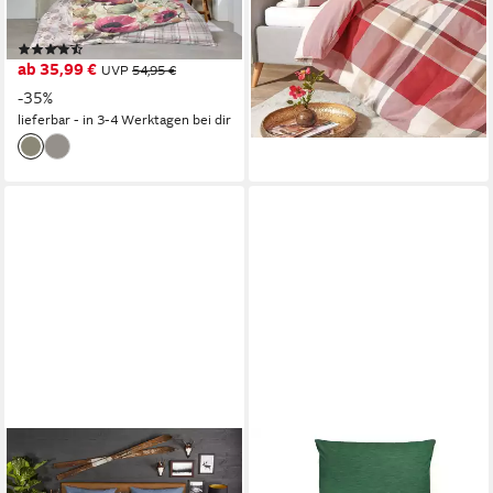
samtweich und natürlich aus
Qualität, besonders
reiner Baumwolle
hautsympathisch und weich
(2)
ab 79,99 €
ab 35,99 €
UVP
54,95 €
lieferbar - in 2-3 Werktagen bei dir
-35%
lieferbar - in 3-4 Werktagen bei dir
GOOD MORNING
ONE HOME
Bettwäsche Flanel Uni, Biber,
Bettwäsche Wende Melange,