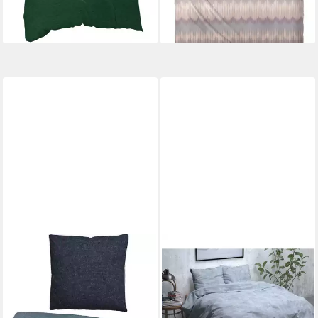
lieferbar - in 2-3 Werktagen bei dir
lieferbar - in 3-4 Werktagen bei dir
+1
BIBERNA
SITHEIM-EUROPE
Wendebettwäsche HERMAL
Bettwäsche SLEEPTIME
Melange Flanell uni, kuschelig
FLANELL TWIN WASHED
weich, Flanell, 2 teilig, Flanell
COTTON- Bettbezug &
in Melangeoptik,
Kissenbezüge, Flanell, 2 teilig,