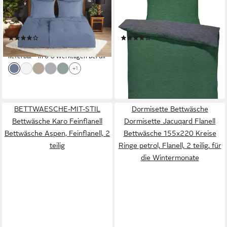
Flanell, 2 teilig, Flanell, Biber,
Flanell, 2 teilig, meliert,
Baumwolle, Winter, Warm,
Baumwolle kuschelig warm
Reißverschluss, Einfarbig Uni
weich Biber Winter
(4)
(15)
ab 44,95 €
ab 21,90 €
UVP
29,90 €
lieferbar - in 6-8 Werktagen bei dir
-27%
+1
lieferbar - in 2-3 Werktagen bei dir
+1
BETTWAESCHE-MIT-STIL
Dormisette Bettwäsche
Bettwäsche Karo Feinflanell
Dormisette Jacuqard Flanell
Bettwäsche Aspen, Feinflanell, 2
Bettwäsche 155x220 Kreise
teilig
Ringe petrol, Flanell, 2 teilig, für
die Wintermonate