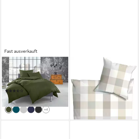
Fast ausverkauft
BETTWAESCHE-MIT-STIL
DYCKHOFF
Bettwäsche Feinflanell
Bettwäsche Plaid, Flanell, 2
Bettwäsche uni einfarbig,
teilig, angenehm wärmend
ab 49,95 €
Feinflanell, 2 teilig
lieferbar - in 4-5 Werktagen bei dir
(22)
ab 39,95 €
lieferbar - in 2-3 Werktagen bei dir
+4