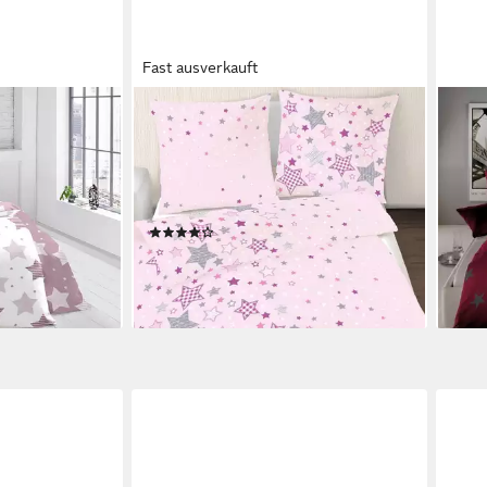
Fast ausverkauft
MTONLINEHANDEL
KAE
r, 2 teilig,
Bettwäsche Sterne 135x200 +
Bett
h und
80x80 cm, 100 % Baumwolle, Biber,
+ 80
2 teilig, Kinderbettwäsche mit vielen
Fein
Sternen & Sternchen in rosa, lila &
aus 
(8)
62,9
grau
33,99 €
UVP
49,99 €
liefe
en bei dir
-32%
lieferbar - in 2-3 Werktagen bei dir