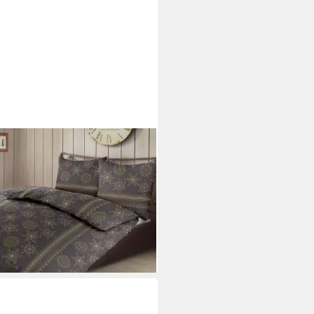
UMSCHLAF
wäsche Sterne und
eflocken, Biber, 2 teilig,
rbettwäsche weich und
helig
4,99 €
49,99 €
%
rbar - in 2-3 Werktagen bei dir