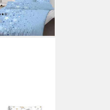
ilig, Kinderbettwäsche mit vielen
nen und Sternchen in blau &
(7)
elblau
9 €
UVP
47,99 €
%
rbar - in 2-3 Werktagen bei dir