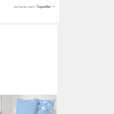
Topseller
Sortieren nach:
NLINEHANDEL
wäsche Sterne 135x200 +
0 cm, 100 % Baumwolle, Biber,