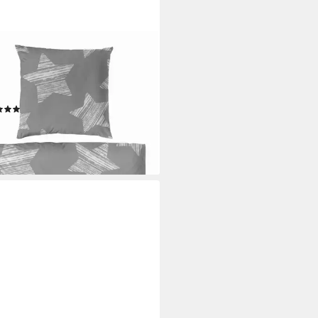
ERA
wäsche Feinbiber-Bettwäsche
, Feinbiber, 2 teilig, mit
erlichen Sternen
(1)
6,95 €
rbar - in 2-3 Werktagen bei dir