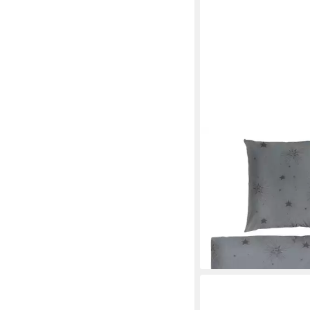
PRIMERA
Bettwäsche Hahn Fein
Bettwäsche Graphit G
Feinbiber, 2 teilig
ab 28,49 €
lieferbar - in 2-3 Werktag