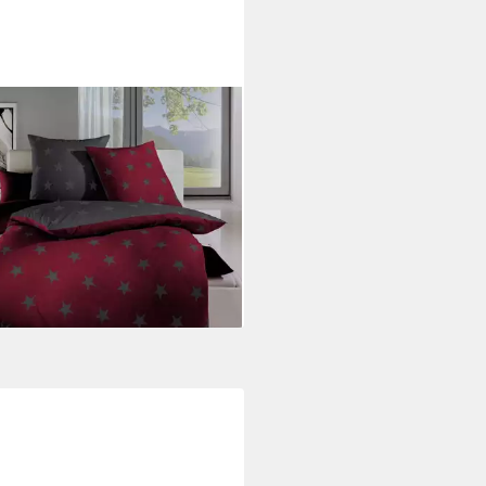
PPEL
wäsche Biber Stars in 135x200
x80 cm Sterne rubin grau,
biber, 2 teilig, Wendebettwäsche
100% Baumwolle
0 €
rbar - in 3-4 Werktagen bei dir