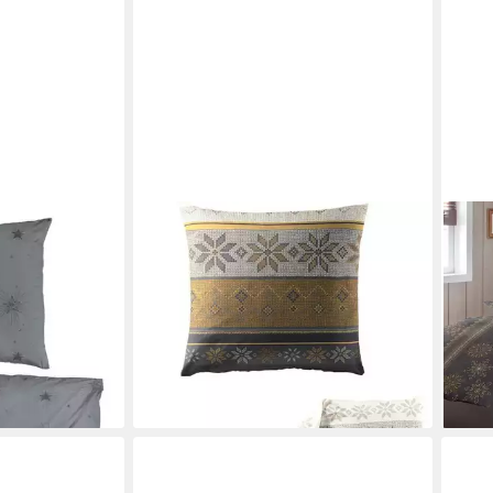
BIERBAUM
TRA
biber
Bettwäsche 3751, Biber, 2 teilig, 100
Bett
rau Sterne,
% Baumwolle, pflegeleicht, kuschelig
Schne
warm, mit Schneeflocken
Bibe
ab 39,95 €
UVP
44,95 €
kusc
en bei dir
ab 3
-11%
lieferbar - in 2-3 Werktagen bei dir
-30
liefe