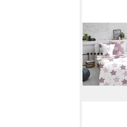
TRAUMSCHLAF
Bettwäsche Wavre, Bibe
Biberbettwäsche weic
kuschelig
(5)
ab 39,99 €
49,99 €
-20%
lieferbar - in 2-3 Werktag