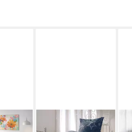
BETTWARENSHOP
MTO
en, Rainbow
Bettwäsche Sterne, Biber, 2 teilig,
Bett
 2 teilig,
warme weiche Kuschelsterne
80x8