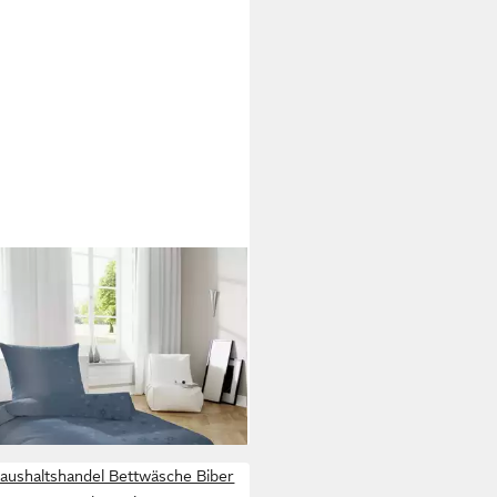
 HAHN HAUSTEXTILIEN
wäsche Hahn Feinbiber
wäsche Sterne Stars, Feinbiber,
lig
9 €
rbar - in 2-3 Werktagen bei dir
aushaltshandel Bettwäsche Biber