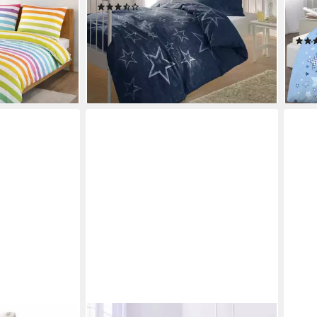
(2)
100% Baumwolle
2 te
49,99 €
59,95 €
Ster
-17%
himm
lieferbar - in 2-3 Werktagen bei dir
34,9
€
-27
en bei dir
liefe