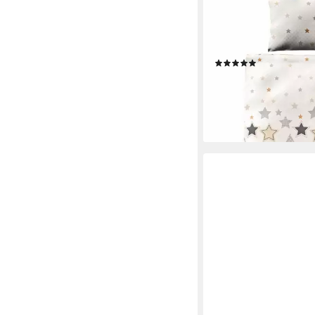
JACK
Bettwäsche 135x200
Braun Beige Offwhite, B
tolles winterliches St
(1)
23,90 €
UVP
44,95 €
-47%
lieferbar - in 3-4 Werktag