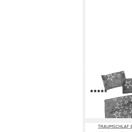
BETTWARENSHOP
Bettwäsche Anthrazit-
2 teilig, warmer weic
(61)
49,99 €
59,95 €
-17%
lieferbar - in 2-3 Werktag
TRAUMSCHLAF B