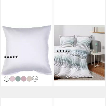
JANINE
JANINE
Kissenbezug Colors Mako
Bettwäsche J. D. 87113 08,
Satin, (1 Stück), mit
Mako-Satin, mit
Reißverschluss, uni
Reißverschluss
(4)
Kissenhülle, feinfädig, 100%
ab 45,18 €
UVP
64,95 €
(237)
Baumwolle
ab 18,95 €
-30%
lieferbar - in 3-4 Werktagen bei dir
lieferbar - in 3-4 Werktagen bei dir
+25