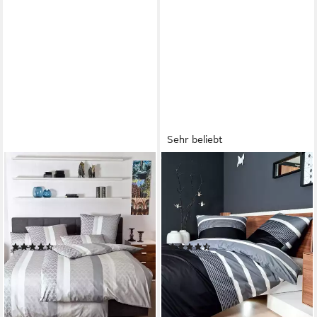
Sehr beliebt
JANINE
JANINE
Bettwäsche Svenn, Satin, 2
Bettwäsche J. D., Mako-Satin,
teilig, in Gr. 135x200, 100%
2 teilig, Bettwäsche im
Baumwolle, grafisches Motiv,
Streifen-Design in
tolle Qualität
verschiedenen Qualitäten
(8)
(734)
ab 54,99 €
ab 43,44 €
UVP
74,95 €
UVP
59,95 €
-27%
-28%
lieferbar - in 1-2 Werktagen bei dir
lieferbar - in 3-4 Werktagen bei dir