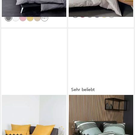
-42%
lieferbar - in 3-4 Werktagen bei dir
lieferbar - in 3-4 Werktagen bei dir
+9
+27
Sehr beliebt
JANINE
JANINE
Bettwäsche Colors, Mako-
Bettwäsche J. D., Mako-Satin,
Satin, 2 teilig, feinfädige uni
2 teilig, Bettwäsche im
Bettwäsche für alle
Streifen-Design in
Jahreszeiten,
verschiedenen Qualitäten