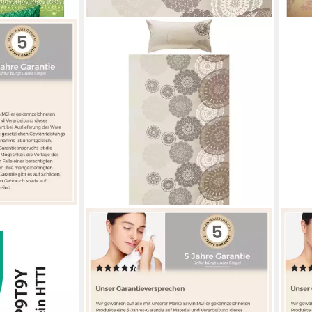
ERWIN MÜLLER
ERWI
e, Mako-Satin,
Bettwäsche Bettwäsche, Mako-Satin,
Bett
Mako-Satin Kreise/Ornamente
Mako
(19)
ab 48,95 €
ab 4
68,95 €
en bei dir
-29%
-38