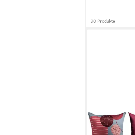
90 Produkte