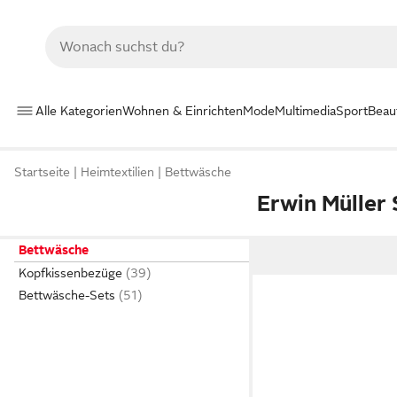
Alle Kategorien
Wohnen & Einrichten
Mode
Multimedia
Sport
Beau
Startseite
Heimtextilien
Bettwäsche
Erwin Müller
Bettwäsche
Kopfkissenbezüge
Bettwäsche-Sets