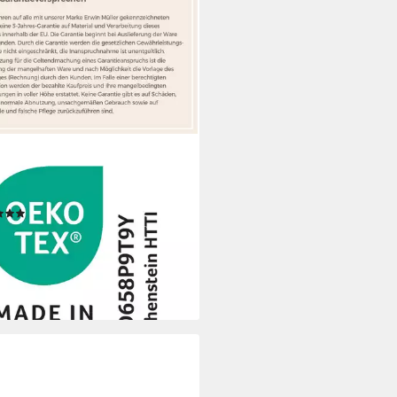
N MÜLLER
wäsche Bettwäsche, Mako-Satin,
ley
(2)
8,95 €
68,95 €
%
rbar - in 2-3 Werktagen bei dir