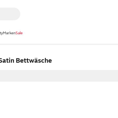
ty
Marken
Sale
 Satin Bettwäsche