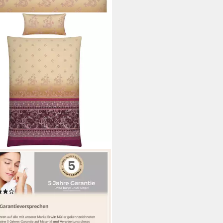
N MÜLLER
wäsche Bettwäsche, Mako-Satin,
-Satin Paisley/Ranke
(4)
8,95 €
78,95 €
%