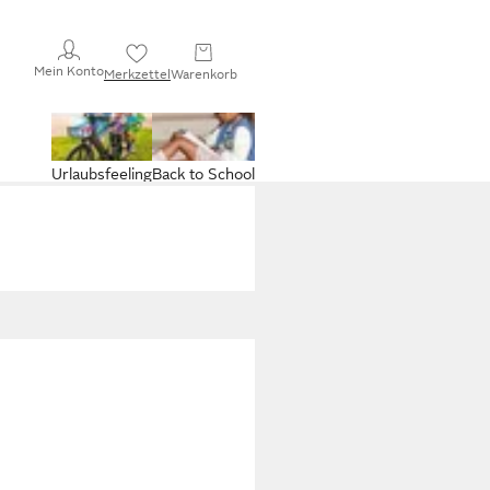
Mein Konto
Merkzettel
Warenkorb
Urlaubsfeeling
Back to School