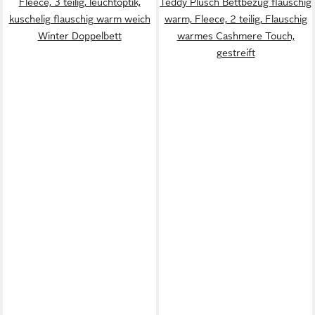
Fleece, 3 teilig, leuchtoptik,
Teddy Plüsch Bettbezug flauschig
kuschelig flauschig warm weich
warm, Fleece, 2 teilig, Flauschig
Winter Doppelbett
warmes Cashmere Touch,
gestreift