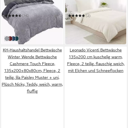
Winter Bettbezug Cord Optik
Winterbettwäsche 135x200
cm
135 x 200 cm
B/L
135 x 200 cm
B/L
(16)
(2)
ab 29,50 €
27,90 €
UVP
45,28 €
39,90 €
-35%
-30%
in 2-3 Werktagen bei dir
in 2-3 Werktagen bei dir
grau
bordeaux
dunkelblau
dunkelgrün
KH-Haushaltshandel Bettwäsche
Leonado Vicenti Bettwäsche
Winter Wende Bettwäsche
135x200 cm kuschelig warm,
Cashmere Touch Fleece,
Fleece, 2 teilig, flauschig weich,
135x200+80x80cm, Fleece, 2
mit Elchen und Schneeflocken
teilig, lila Paisley Muster + uni,
Plüsch Nicky, Teddy, weich, warm,
fluffig