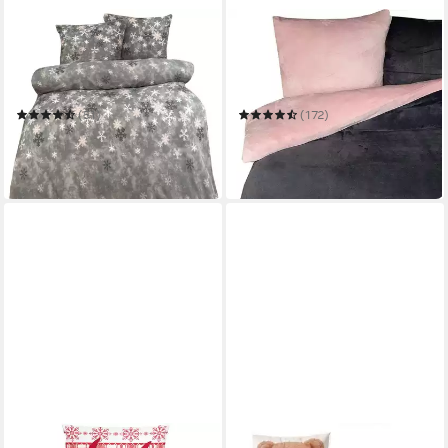
LEONADO VICENTI
ONE HOME
Bettwäsche Winter flauschig
Bettwäsche Winter
warm
Cashmere Touch
135 x 200 cm
B/L
135 x 200 cm
B/L
(51)
(172)
ab 18,50 €
ab 27,90 €
UVP
24,42 €
UVP
34,95 €
-24%
-20%
in 2-3 Werktagen bei dir
in 2-3 Werktagen bei dir
ONE HOME
LEONADO VICENTI