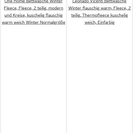
One Home Bettwäsche Winter
Leonado Vicenti Bettwäsche
Fleece, Fleece, 2 teilig, modern
Winter flauschig warm, Fleece, 2
und Kreise, kuschelig flauschig
teilig, Thermofleece kuschelig
warm weich Winter Normalgröße
weich, Einfarbig