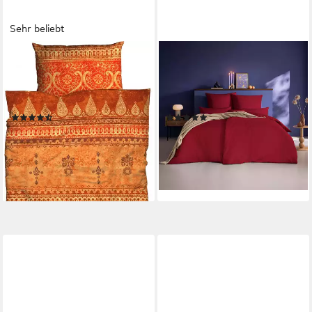
Sehr beliebt
CASATEX
ESTELLA
Bettwäsche Indi, Satin, 2 teilig,
Bettwäsche Valetta, Satin, 2
romantisch, orientalisch,
teilig, Gefertigt aus
weich und gemütlich
mercerisierter Baumwolle.
(470)
(3)
ab 40,01 €
ab 68,46 €
UVP
54,95 €
UVP
99,95 €
-27%
-32%
lieferbar - in 3-4 Werktagen bei dir
lieferbar - in 6-8 Werktagen bei dir
+4
+5