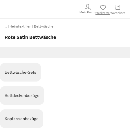
Mein Konto
Merkzettel
Warenkorb
…
Heimtextilien
Bettwäsche
Rote Satin Bettwäsche
Bettwäsche-Sets
Bettdeckenbezüge
Kopfkissenbezüge