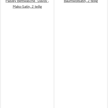
Paisley Bettwäsche "Davos",
Baumwollsatin, 2 teilig
Mako-Satin, 2 teilig