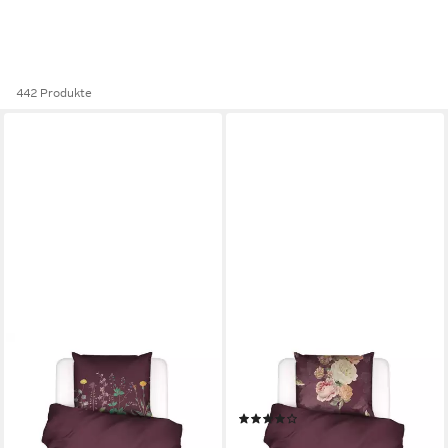
442 Produkte
ESSENZA
ESSENZA
Bettwäsche Augustina, Satin,
Bettwäsche Orianna, Satin, 2
2 teilig, mit floralem Muster
teilig, mit floralem Muster
(1)
ab 89,95 €
ab 89,95 €
lieferbar - in 2-3 Werktagen bei dir