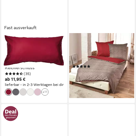
Fast ausverkauft
TRAUMSCHLOSS
TRAUMSCHLAF
Kissenbezug Mako-Satin, (1
Bettwäsche Texture, Mako
Stück), 100% Mako-
Satin, 1 teilig, Mako-Satin mit
Baumwolle, mit
sehr feiner Struktur
(6)
Reißverschluss
ab 6,99 €
9,95 €
(35)
ab 11,95 €
-30%
lieferbar - in 2-3 Werktagen bei dir
lieferbar - in 2-3 Werktagen bei dir
+11