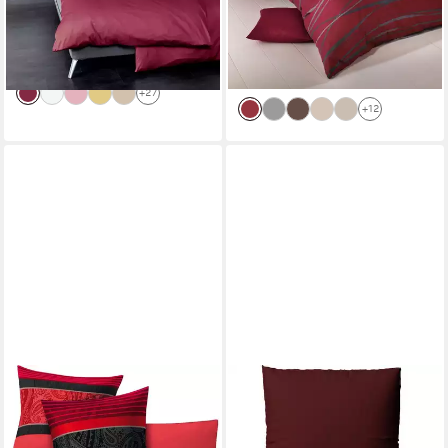
Wendeoptik
-29%
-22%
lieferbar - in 3-4 Werktagen bei dir
lieferbar - in 8-10 Werktagen bei
dir
+27
+12
KLEINE WOLKE
LEONADO VICENTI
Bettwäsche Cambridge in Gr.
Bettwäsche Luxuriöses Satin
135x200 oder 155x220 cm,
Set Damast, Satin, 2 teilig,