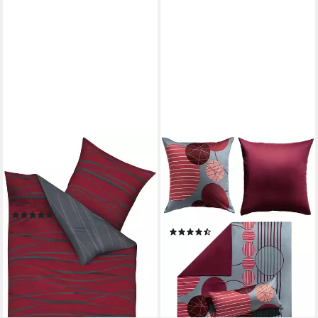
KAEPPEL
ERWIN MÜLLER
Bettwäsche
Bettwäsche
Wendebettwäsche, Mako-
Wendebettwäsche, Mako-
Satin, Streifen
Satin, Mako-Satin
(4)
Kreise/Grafik
ab 53,95 €
(6)
lieferbar - in 2-3 Werktagen bei dir
ab 43,95 €
68,95 €
+3
-36%
lieferbar - in 2-3 Werktagen bei dir