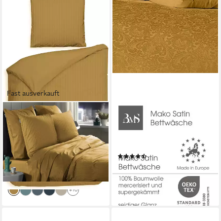
Fast ausverkauft
HECKETT AND LANE
BETTWAESCHE-MIT-STIL
Bettwäsche Banda, Mako-
Bettwäsche Mako Satin
Satin, 2 teilig, hochwertiges
Damast Bettwäsche
Mako-Satin, Streifen Satin,
Ornament, Mako-Satin, 2 teilig
(6)
Bettwäsche ab 135x200 cm.
ab 49,95 €
ab 79,95 €
lieferbar - in 2-3 Werktagen bei dir
lieferbar - in 6-8 Werktagen bei dir
+10