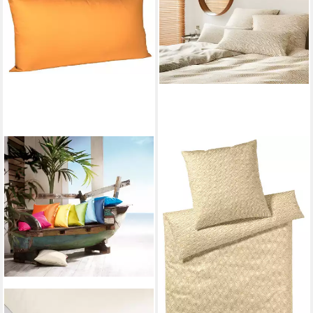
ELEGANTE
Bettwäsche Maison Arcs,
Mako-Satin, 2 teilig,
angenehmes Hautgefühl
ab 104,14 €
UVP
149,00 €
-30%
lieferbar - in 6-8 Werktagen bei dir
FLEURESSE