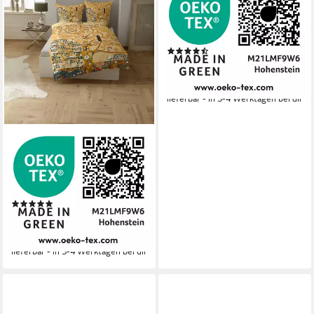
Bettwäsche Adele Bloch,
Satin, 2 teilig, mit Gemälde
Motiv
(9)
ab 67,96 €
lieferbar - in 3-4 Werktagen bei dir
GOEBEL
Bettwäsche Lebensbaum,
Satin, 2 teilig, edles, elegantes
Design
(2)
ab 69,95 €
lieferbar - in 3-4 Werktagen bei dir