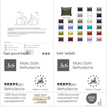
Fast ausverkauft
Sehr beliebt
BETTWAESCHE-MIT-STIL
BETTWAESCHE-MIT-STIL
Bettwäsche Mako Satin
Kissenbezug Mako Satin
Bettwäsche uni einfarbig,
Kissenbezug uni einfarbig, (1
Mako-Satin, 2 teilig
Stück)
(146)
(279)
ab 41,95 €
ab 9,95 €
lieferbar - in 2-3 Werktagen bei dir
lieferbar - in 2-3 Werktagen bei dir
+19
+22