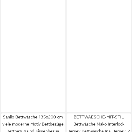
Sanilo Bettwäsche 135x200 cm,
BETTWAESCHE-MIT-STIL
viele moderne Motiv Bettbezüge,
Bettwäsche Mako Interlock
Bettbezug und Kissenbezug,
Jersey Bettwäsche Ina, Jersey, 2