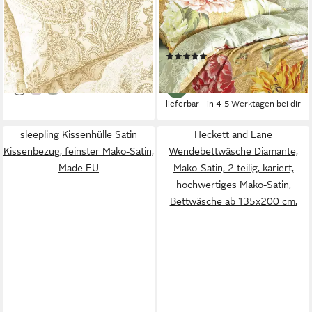
Bettwäsche Florenz 8447,
Wendebettwäsche Magic
Mako-Satin, 2 teilig, edel und
8856, Mako-Satin, 2 teilig,
hochwertig
edler Digitaldruck
(1)
94,95 €
84,95 €
lieferbar - in 2-3 Werktagen bei dir
lieferbar - in 4-5 Werktagen bei dir
sleepling Kissenhülle Satin
Heckett and Lane
Kissenbezug, feinster Mako-Satin,
Wendebettwäsche Diamante,
Made EU
Mako-Satin, 2 teilig, kariert,
hochwertiges Mako-Satin,
Bettwäsche ab 135x200 cm.