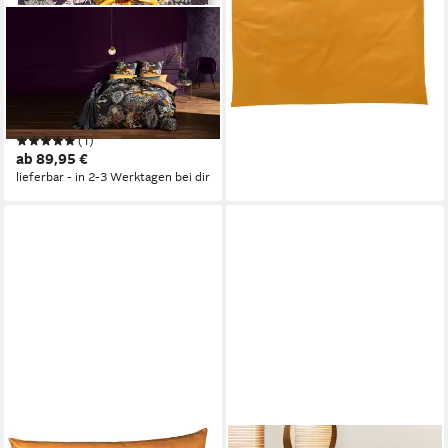
FLEURESSE
Wendebettwäsche Bed Art S
4378, Mako-Satin, 2 teilig,
Mako Satin, Baumwolle, in Gr.
135x200, 155x220,
(1)
200x200cm
ab 89,95 €
lieferbar - in 2-3 Werktagen bei dir