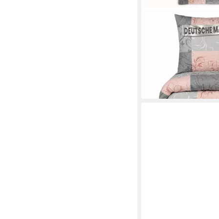
MALIKA
Bettwäsche 1x 200x2
cm, Ranke-Rose
200 x 220 cm
B/L
ab 26,90 €
in 2-3 Werktagen bei dir