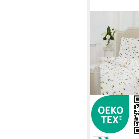
JANINE
Bettwäsche Tango
200 x 220 cm
B/L
77,99 €
UVP
119,95 €
-35%
in 3-4 Werktagen bei dir