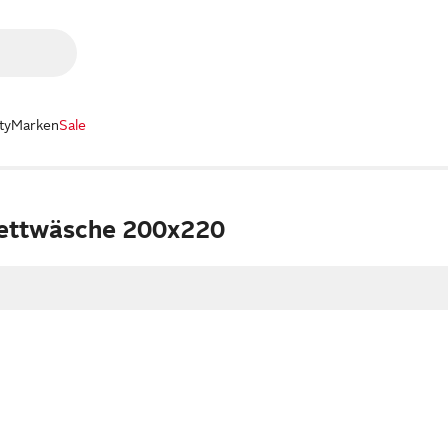
ty
Marken
Sale
Bettwäsche 200x220