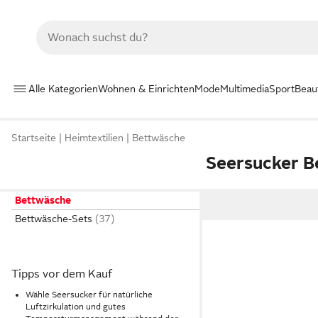
Alle Kategorien
Wohnen & Einrichten
Mode
Multimedia
Sport
Beau
Startseite
Heimtextilien
Bettwäsche
Seersucker 
Bettwäsche
Bettwäsche-Sets
Tipps vor dem Kauf
Wähle Seersucker für natürliche
Luftzirkulation und gutes