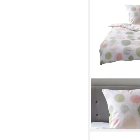
TRAUMSCHLAF
Bettwäsche Kreise
200 x 220 cm
B/L
ab 69,99 €
89,99 €
-22%
in 3-4 Werktagen bei dir