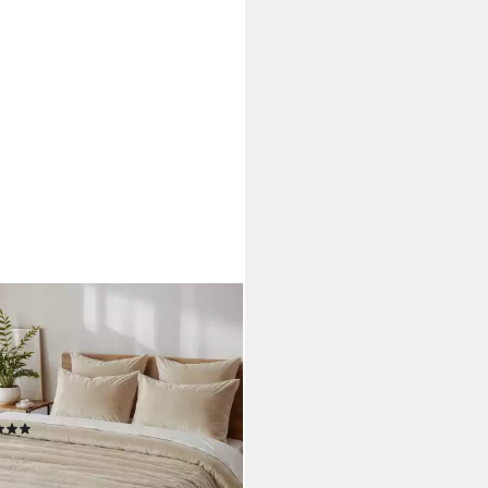
YOR
wäsche Kuschelbettwäsche
schig warmer Teddy Plüsch,
r, Winter Fleece, Mikrofaser
ll, 3 teilig, Edel und hochwertig
(125)
9 €
UVP
59,99 €
%