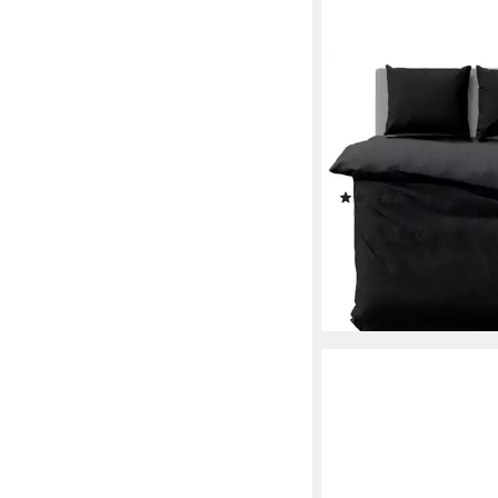
ONE HOME
Bettwäsche Doublefac
Fleece, 3 teilig, Wen
kuschelig flauschig w
Winter Doppelbett
(60)
ab 25,90 €
UVP
32,90 
-21%
lieferbar - in 2-3 Werktag