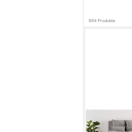
894 Produkte
OTTO HOME
Bettwäsche Desner3, 
teilig, Bettwäsche mit