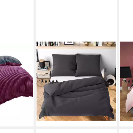
WOLKENFELD
BUY
ch Cord Optik,
Bettwäsche Allergiker Bettwäsche,
Bett
a warm und
unfassbar weich, Microfaser, 3 teilig,
Set,
twäsche
135x200 cm, 155x220 &
Bett
Übergrößen I inkl. Kissenbezüge
Wint
(392)
80x80 I Uni
ab 35,99 €
36,9
€
UVP
64,99 €
-45%
-23
en bei dir
liefe
lieferbar - in 2-3 Werktagen bei dir
+4