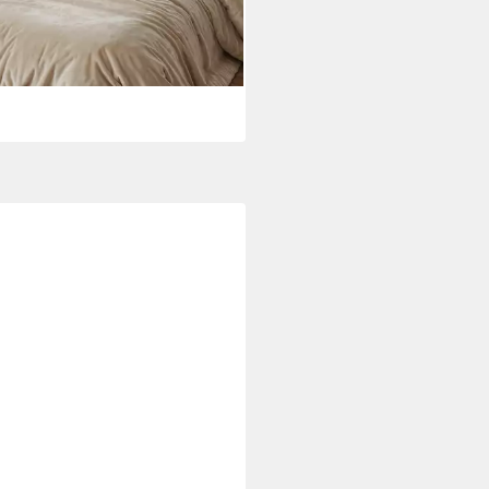
rbar - in 2-3 Werktagen bei dir
+2