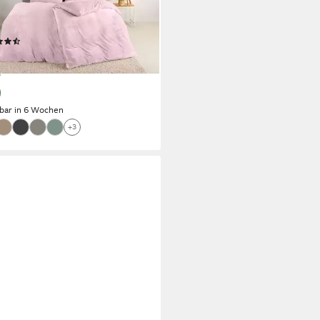
verschluss, Cashmere-Touch,
helig & weich
(786)
9 €
UVP
45,99 €
%
rbar in 6 Wochen
+3