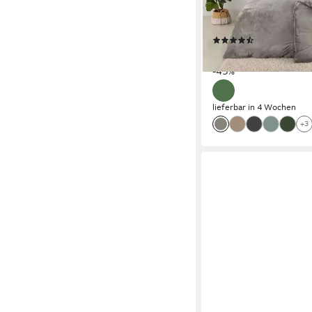
Reißverschluss, Cash
kuschelig & weich
(786)
ab 16,99 €
UVP
31,00 €
-45%
lieferbar in 4 Wochen
+3