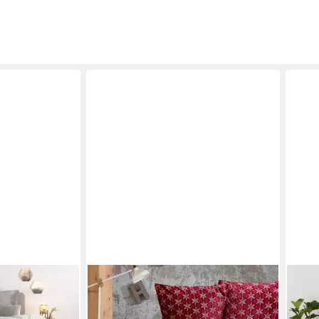
BUYMAX
OTT
Microfaser, 2
Bettwäsche Teddy Plüsch Bettezug-
Bett
Set, Fleece, 3 teilig, 200x200 cm,
teili