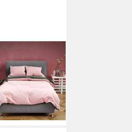
MAX
wäsche Teddy Plüsch Bettbezug
 Teddy, 3 teilig, 200x200 cm,
wäsche kuschelig warm für
er, uni, Wendebettwäsche
(74)
0 €
UVP
47,90 €
%
rbar - in 2-3 Werktagen bei dir
+1