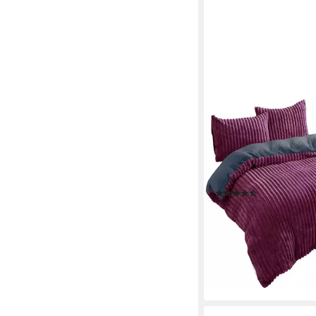
LEONADO VICENTI
Bettwäsche Teddyplüs
Fleece, 3 teilig, extr
kuschelig, Winterbet
Cashmere Touch
(312)
ab 39,50 €
UVP
58,74 
-33%
lieferbar - in 2-3 Werktag