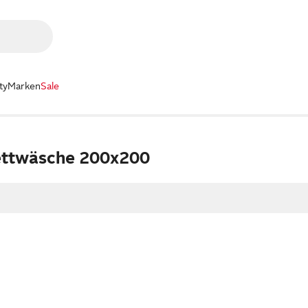
ty
Marken
Sale
ettwäsche 200x200