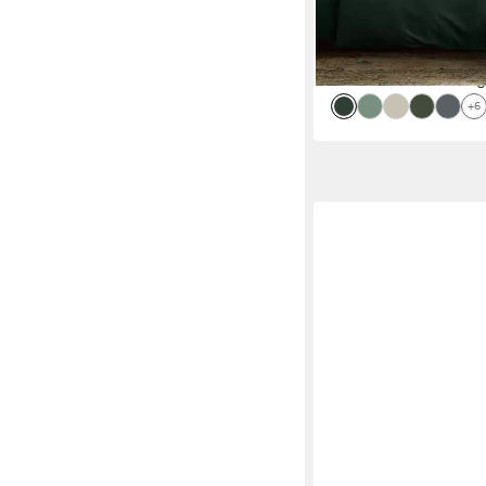
lieferbar - in 4-5 Werktag
+6