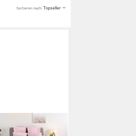
Topseller
Sortieren nach:
O HOME
wäsche Desner3, Microfaser, 3
g, Bettwäsche mit