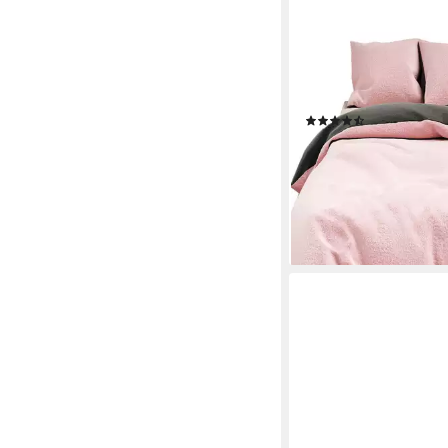
LEONADO VICENTI
Bettwäsche Winter Te
Fleece, 3 teilig, Flau
Cashmere Touch, Einf
(171)
ab 34,80 €
UVP
45,94 
-24%
lieferbar - in 2-3 Werktag
+2