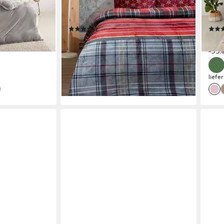
mere-Touch,
Winter, flauschig, warm, gestreift,
Reiß
kariert, Rot
kusc
(24)
ab 38,90 €
20,4
UVP
48,90 €
-20%
-55
lieferbar - in 2-3 Werktagen bei dir
liefe