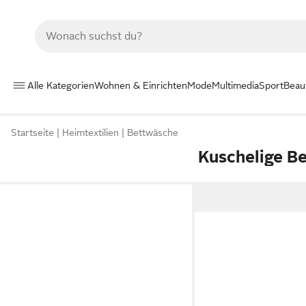
Alle Kategorien
Wohnen & Einrichten
Mode
Multimedia
Sport
Beau
Startseite
Heimtextilien
Bettwäsche
Kuschelige B