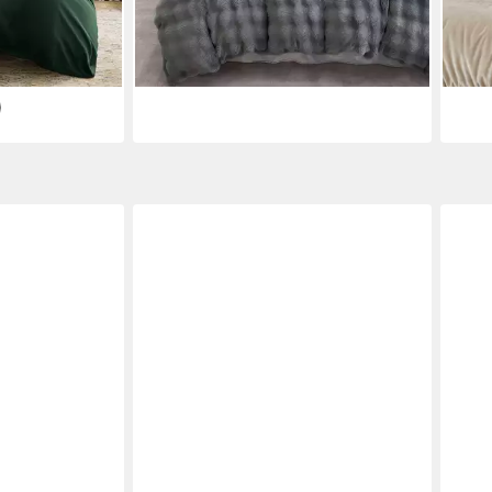
lieferbar - in 3-4 Werktagen bei dir
liefe
en bei dir