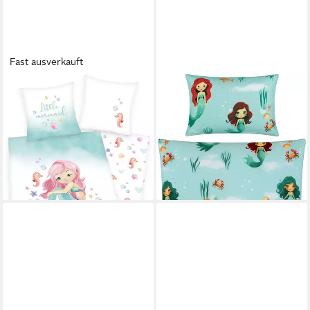
Fast ausverkauft
HERDING YOUNG COLLECTION
REDBEST
Wendebettwäsche Little
Kinderbettwäsche Kinder-
Mermaid, Renforcé, 2 teilig,
Bettwäsche, Renforcé,
mit liebevollem Motiv
Renforcé Motiv: Meerjungfrau
ab 36,24 €
ab 23,99 €
33,99 €
lieferbar - in 2-3 Werktagen bei dir
-29%
lieferbar - in 3-4 Werktagen bei dir