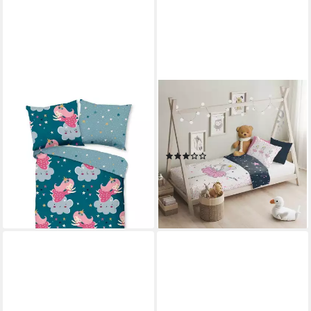
GOOD MORNING
TEXPOT
Kinderbettwäsche
Bettwäsche
PRINCESSE Bettwäsche-Set,
Kinderbettwäsche Balerina
Renforcé, 2 teilig, Prinzessin
bedruckt Garnitur, 2 teilig
(1)
44,99 €
49,99 €
15,29 €
UVP
17,95 €
-10%
(7,65 €/ 1 Stk)
lieferbar - in 7-9 Werktagen bei dir
-15%
lieferbar - in 4-5 Werktagen bei dir