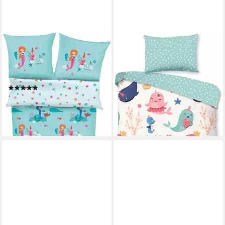
S.OLIVER JUNIOR
GOOD MORNING
Kinderbettwäsche
Babybettwäsche Silvie,
Meerjungfrau, Satin, mit
Renforcé, 2 teilig, Baumwolle,
Meerjungfraumotiven
Renforcé, Wendeoptik, Kind,
(14)
Baby, Meerjungfrau
29,99 €
ab 23,00 €
UVP
29,95 €
-23%
lieferbar - in 4-5 Werktagen bei dir
lieferbar - in 6-8 Werktagen bei dir