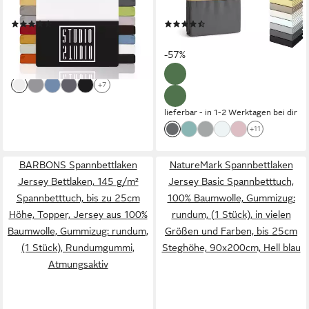
Jersey, Baumwolle,
Gummizug: rundum, (1 Stück),
(232)
(668)
Gummizug: rundum, (1 Stück),
Bettlaken für Matratzen von
ab 16,99 €
ab 9,99 €
UVP
24,99 €
UVP
22,99 €
90x190 cm Bettlaken
20-25 cm Höhe, 96%
-32%
-57%
Spannbetttuch bis 25 cm
Baumwolle & 4% Elasthan
lieferbar - in 2-3 Werktagen bei dir
Höhe - Weiß
+7
lieferbar - in 1-2 Werktagen bei dir
+11
BARBONS Spannbettlaken
NatureMark Spannbettlaken
Jersey Bettlaken, 145 g/m²
Jersey Basic Spannbetttuch,
Spannbetttuch, bis zu 25cm
100% Baumwolle, Gummizug:
Höhe, Topper, Jersey aus 100%
rundum, (1 Stück), in vielen
Baumwolle, Gummizug: rundum,
Größen und Farben, bis 25cm
(1 Stück), Rundumgummi,
Steghöhe, 90x200cm, Hell blau
Atmungsaktiv