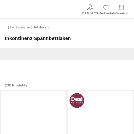
Mein Konto
Merkzettel
Warenkorb
…
Bettwäsche
Bettlaken
Inkontinenz-Spannbettlaken
238 Produkte