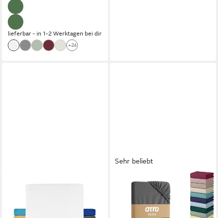
lieferbar - in 1-2 Werktagen bei dir
+24
Sehr beliebt
STUDIO
OTTO HOME
Spannbettlaken Basic, viele
Spannbettlaken Cremona,
Größen, 100% gekämmte
Basic & Premium Qualität mit
Baumwolle, OEKO-TEX 100,
Elasthan, Jersey (145 g/m),