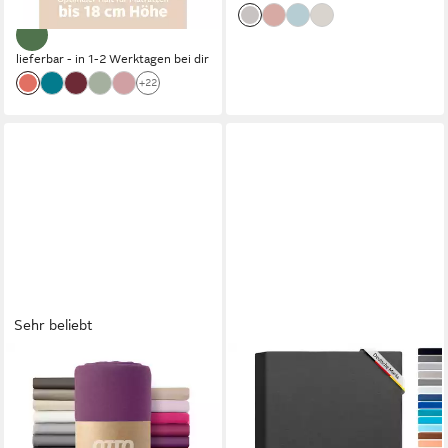
lieferbar - in 1-2 Werktagen bei dir
+22
Sehr beliebt
OTTO HOME
LEEVITEX®
Spannbettlaken PAPRIKA
Spannbettlaken verschiedene
Microfaser-Jersey,
Größen, Stoffgewicht 170
pflegeleicht, Microfaser-
g/m², 40 cm Steghöhe,