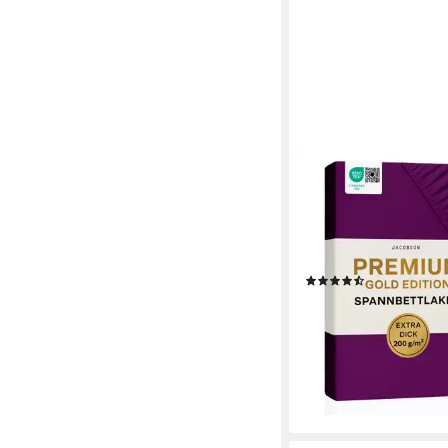
JACOBSON
Spannbettlaken PRE
Jersey aus 97% Baum
Elasthan, Extra dichte
maximalem Halt
(17)
ab 22,99 €
UVP
28,99 
-21%
lieferbar - in 2-3 Werktag
+14