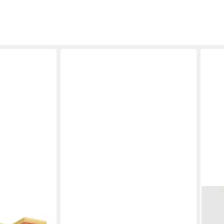
ESSENZA
SCH
ALIS in BASIC
Spannbettlaken Premium Percale,
Span
t, 100%
Perkal, Gummizug: rundum, (1 Stück),
mit 