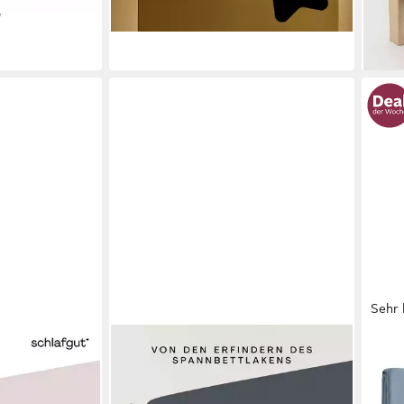
weich
+2
liefe
Sehr 
SCHLAFGUT
OTT
 Cotton
Spannbettlaken PREMIUM Mako-
Span
100%
Zwirn-Jersey, 220 g/m², 95% Bio-
und 