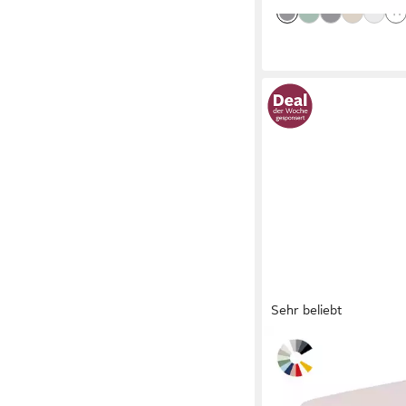
+1
Sehr beliebt
SCHLAFGUT
Spannbettlaken Basic
Bettlaken, 160 g/m², 