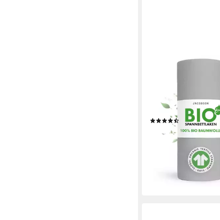
JACOBSON
Spannbettlaken BIO, 
Spannbetttuch, Bettla
100% BIO-Baumwolle,
rundum, GOTS zertifiz
(6)
ab 19,99 €
UVP
24,99 €
-20%
lieferbar - in 2-3 Werktag