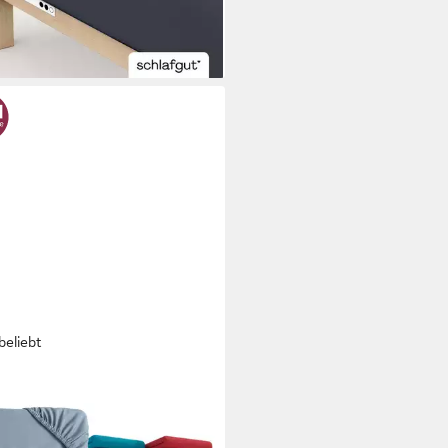
rbar - in 3-4 Werktagen bei dir
+21
beliebt
O HOME
nbettlaken PHYSALIS in BASIC
PREMIUM Qualität, 100%