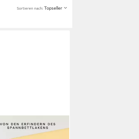
Topseller
Sortieren nach:
LAFGUT
nbettlaken PURE Bio-Baumwolle
Elasthan, 170 g/m², Bettlaken,