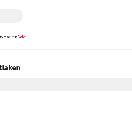
ty
Marken
Sale
tlaken