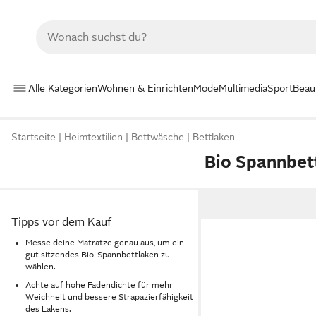
Alle Kategorien
Wohnen & Einrichten
Mode
Multimedia
Sport
Beau
Startseite
Heimtextilien
Bettwäsche
Bettlaken
Bio Spannbet
Tipps vor dem Kauf
Messe deine Matratze genau aus, um ein
gut sitzendes Bio-Spannbettlaken zu
wählen.
Achte auf hohe Fadendichte für mehr
Weichheit und bessere Strapazierfähigkeit
des Lakens.