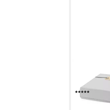
EHRENKIND
Spannbettlaken für Ba
Kinderbett, 100% Bio-
atmungsaktiv, Spannbe
60x120 cm, Bettlaken
(15)
ab 19,90 €
24,90 €
-20%
lieferbar - in 2-3 Werktag