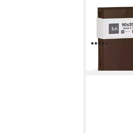
BETTWAESCHE-MIT-STI
Spannbettlaken Mako 
Spannbettlaken, Topp
Mako-Satin, Gummizug
Stück)
(24)
ab 24,95 €
lieferbar - in 2-3 Werktag
+7