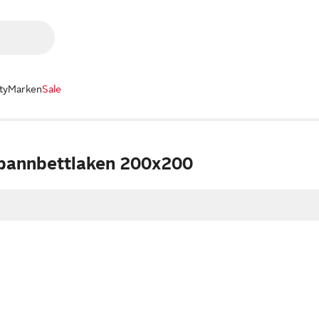
ty
Marken
Sale
pannbettlaken 200x200