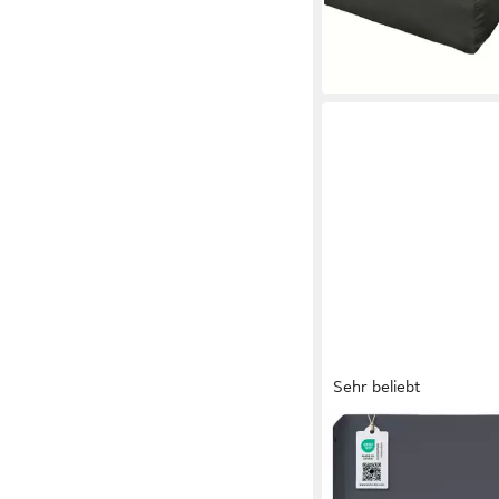
-17%
Made in Germany
lieferbar - in 2-3 Werktag
Sehr beliebt
BARBONS
Spannbettlaken Jersey
145 g/m² Spannbetttuc