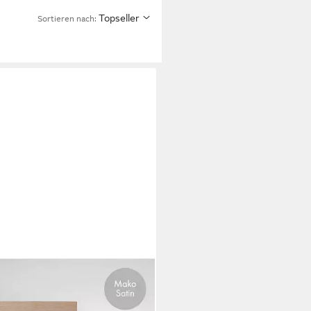
Topseller
Sortieren nach:
RESSE
nbettlaken Colours in Gr.
00, 140x200 oder 180x200