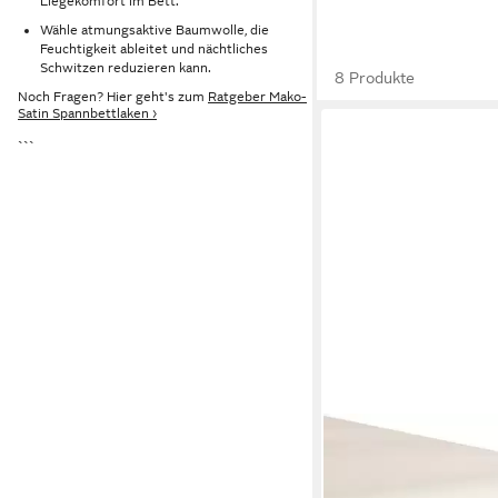
Liegekomfort im Bett.
Wähle atmungsaktive Baumwolle, die
Feuchtigkeit ableitet und nächtliches
Schwitzen reduzieren kann.
8 Produkte
Noch Fragen? Hier geht's zum
Ratgeber Mako-
Satin Spannbettlaken ›
```
HECKETT AND LANE
Spannbettlaken Eleme
Mako-Satin, Gummizug