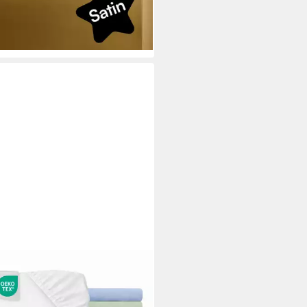
%
 zertifizierte uni Bettlaken,
rbar - in 2-3 Werktagen bei dir
h
+2
FORTEC
nbettlaken Jersey
nbettuch, 90x200, 140x200,