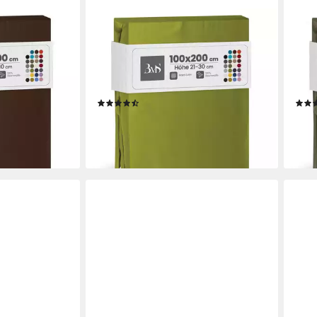
L
BETTWAESCHE-MIT-STIL
BETT
Satin
Spannbettlaken Mako Satin
Span
er 5-10 cm,
Spannbettlaken, Matratzenhöhe 21-
Span
: rundum, (1
30 cm, Mako-Satin, Gummizug:
40 c
rundum, (1 Stück)
rund
(47)
ab 29,95 €
ab 3
en bei dir
lieferbar - in 2-3 Werktagen bei dir
liefe
+2