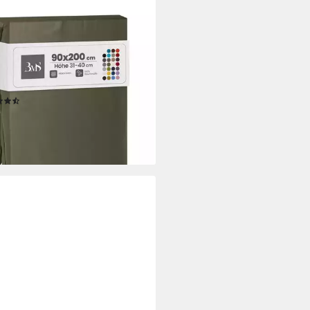
WAESCHE-MIT-STIL
nbettlaken Mako Satin
nbettlaken, Matratzenhöhe 31-
m, Mako-Satin, Gummizug:
um, (1 Stück)
(17)
2,95 €
rbar - in 2-3 Werktagen bei dir
+10