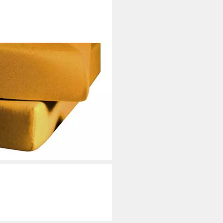
RESSE
nbettlaken Colours, Mako-Satin,
izug: rundum, (1 Stück)
9 €
rbar - in 2-3 Werktagen bei dir