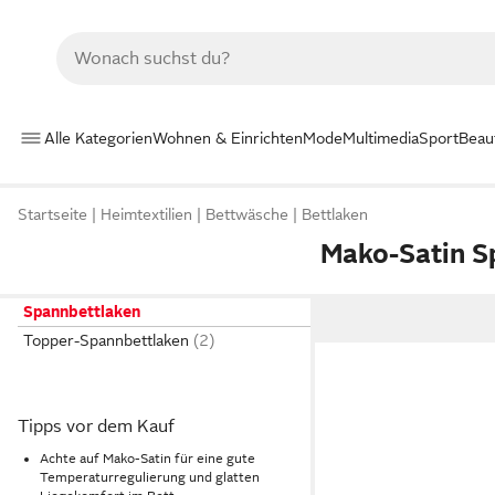
Alle Kategorien
Wohnen & Einrichten
Mode
Multimedia
Sport
Beau
Startseite
Heimtextilien
Bettwäsche
Bettlaken
Mako-Satin S
Spannbettlaken
Topper-Spannbettlaken
Tipps vor dem Kauf
Achte auf Mako-Satin für eine gute
Temperaturregulierung und glatten