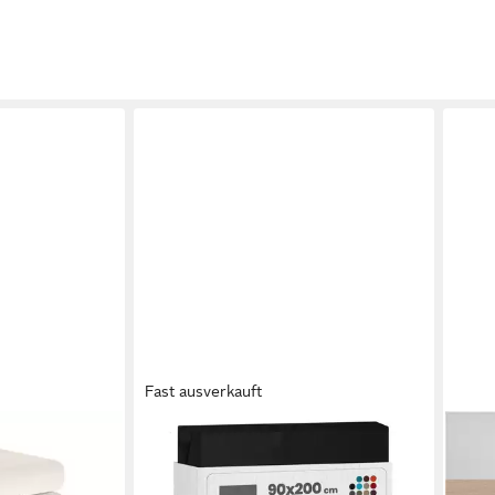
Fast ausverkauft
BETTWAESCHE-MIT-STIL
FLEU
nti Topper,
Spannbettlaken Mako Satin
Span
: an den
Spannbettlaken, Matratzenhöhe 12-
90x2