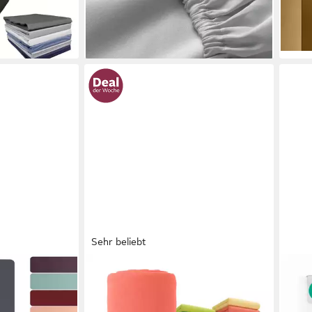
-29
GOTS
+2
en bei dir
liefe
weic
Sehr beliebt
OTTO HOME
KOM
 Bettlaken,
Spannbettlaken PHYSALIS in BASIC
Span
h, bis zu
und PREMIUM Qualität, 100%
Span