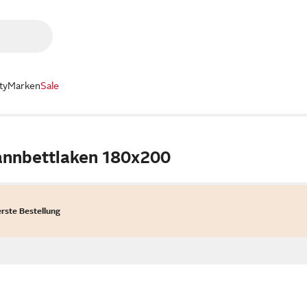
ty
Marken
Sale
annbettlaken 180x200
erste Bestellung