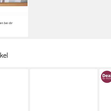
cm Höhe, MADE
TEX®
en bei dir
kel