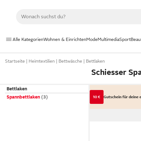
Alle Kategorien
Wohnen & Einrichten
Mode
Multimedia
Sport
Beau
Startseite
Heimtextilien
Bettwäsche
Bettlaken
Schiesser Sp
Bettlaken
Spannbettlaken
10 €
Gutschein für deine 