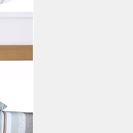
für Topper aus
 Elasthan in
sey-Elasthan,
Stück), für