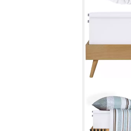
SCHIESSER
Spannbettlaken Flexi 
95% Baumwolle und 5%
Premium-Qualität, Jer
Gummizug: rundum, (1 
(28)