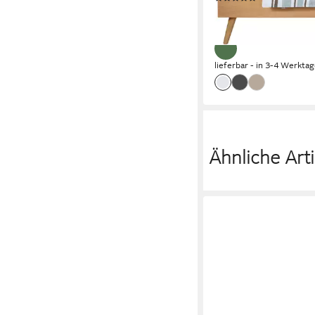
Matratzen bis zu 10 
44,95 €
UVP
64,95 €
IN GREEN by OEKO-
-31%
lieferbar - in 3-4 Werktag
Ähnliche Arti