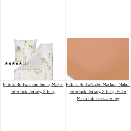
ESTELLA
ESTELLA
Bettwäsche Estella Mako
Spannbettlaken
64,00 €
Satin Bettwäsche Meadow
in 3-4 Werktagen bei dir
4704-530 Blumen Streifen
(2)
135x200
ab 74,95 €
leider ausverkauft
Estella Bettwäsche Siena, Mako-
Estella Bettwäsche Markus, Mako-
Interlock-Jersey, 2 teilig
Interlock-Jersey, 2 teilig, Edler
Mako-Interlock-Jersey