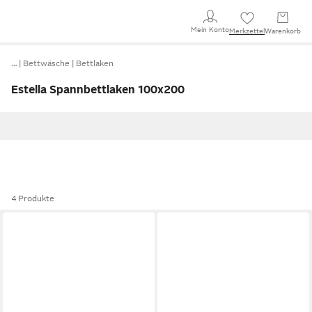
Mein Konto
Merkzettel
Warenkorb
…
Bettwäsche
Bettlaken
Estella Spannbettlaken 100x200
4 Produkte