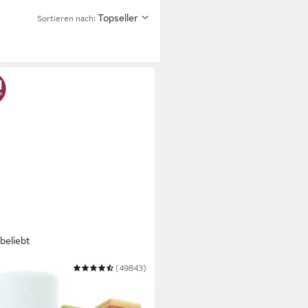
Topseller
Sortieren nach:
beliebt
 HOME
(49843)
nbettlaken PHYSALIS in BASIC
PREMIUM Qualität, 100%