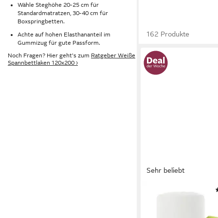
Wähle Steghöhe 20-25 cm für
Standardmatratzen, 30-40 cm für
Boxspringbetten.
162 Produkte
Achte auf hohen Elasthananteil im
Gummizug für gute Passform.
Noch Fragen? Hier geht's zum
Ratgeber Weiße
Spannbettlaken 120x200 ›
Sehr beliebt
OTTO HOME
Spannbettlaken PHYS
und PREMIUM Qualitä