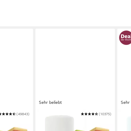
Sehr beliebt
Sehr 
(49843)
OTTO HOME
(10375)
OTTO
ALIS in BASIC
Spannbettlaken BLACKBERRY in
Span
t, 100%
BASIC und PREMIUM Qualität, 100%
und 