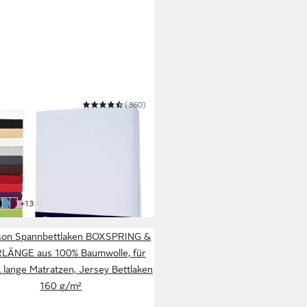
AX
(360)
nbettlaken Topper,
betttuch für Topper bis 12 cm
, 100% Baumwolle Jersey
re Größen
0,49 €
UVP
19,99 €
 Werktagen bei dir
weitere Farben:
+13
ineblau
chwarz
Türkis
Aubergine
son Spannbettlaken BOXSPRING &
LÄNGE aus 100% Baumwolle, für
 lange Matratzen, Jersey Bettlaken
160 g/m²