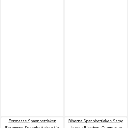
Formesse Spannbettlaken
Biberna Spannbettlaken Samy,
Formesse Spannbettlaken für
Jersey-Elasthan, Gummizug: