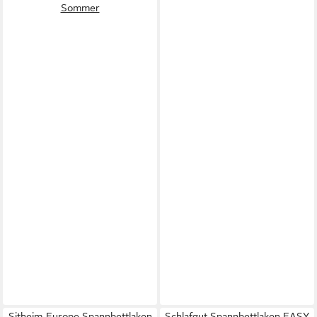
Sommer
Sitheim-Europe Spannbettlaken
Schlafgut Spannbettlaken EASY