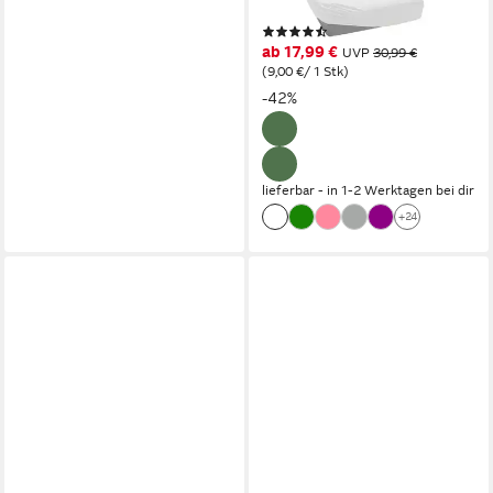
Baumwolle, Jersey (110 g/m),
(10383)
Gummizug: rundum, (2 Stück),
ab 17,99 €
UVP
30,99 €
für hohe Matratzen bis 28 cm,
(9,00 €/ 1 Stk)
Bettlaken, Spannbetttuch,
-42%
Boxspring
lieferbar - in 1-2 Werktagen bei dir
+24