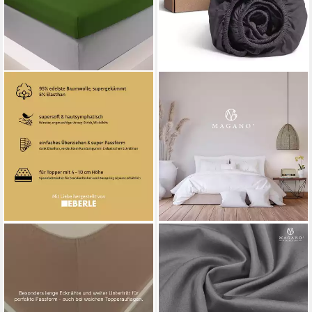
BELLANA
MAGANO
Spannbettlaken bellana deluxe
Spannbettlaken Bambus &
für Topper, mit Elasthan,
Baumwolle Satin, Luxus
Premium Jersey 230 g/m²,
Bettlaken, Gummizug:
Jersey, Gummizug: rundum, (1
rundum, 400 TC