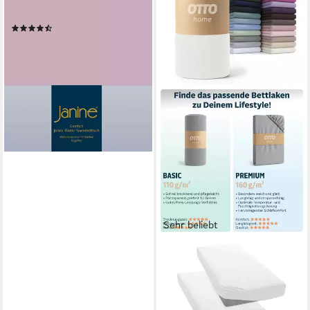
mit Rundumgummizug
(148)
ab 39,95 €
lieferbar - in 3-4 Werktagen bei dir
+19
Sehr beliebt
OTTO HOME
Spannbettlaken
BLACKBERRY in BASIC und
PREMIUM Qualität, 100%