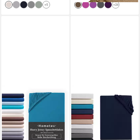
+5
+24