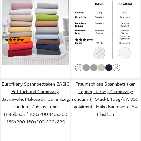
BETTWARENSHOP
BLUMTAL
Spannbettlaken Topper
Spannbettlaken Blumtal
Spannbetttuch, Jersey,
Premium Spannbettlaken,
Gummizug: Rundumgummi, (1
Standard - 100% Baumwolle,
Stück), elastisch mit guter
Gummizug: Rundum, (1
(4)
(2)
Passform
Stück), Superweiches
36,99 €
ab 18,99 €
UVP
27,99 €
Spannbetttuch, mit
lieferbar - in 2-3 Werktagen bei dir
-32%
Rundumgummizug
+6
lieferbar - in 2-3 Werktagen bei dir
+9
Eurofirany Spannbettlaken BASIC
Traumschloss Spannbettlaken
Betttuch mit Gummizug,
Topper, Jersey, Gummizug:
Baumwolle, Makosatin, Gummizug:
rundum, (1 Stück), 165g/m², 95%
rundum, Zuhause und
gekämmte Mako Baumwolle, 5%
Hotelbedarf 100x200 140x200
Elasthan
160x200 180x200 200x220