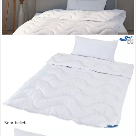
Sehr beliebt
BECO