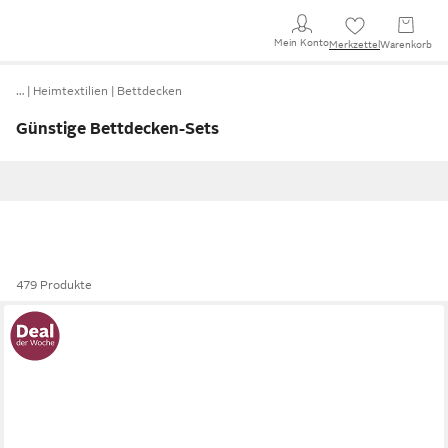
Mein Konto
Merkzettel
Warenkorb
…
Heimtextilien
Bettdecken
Günstige Bettdecken-Sets
479 Produkte