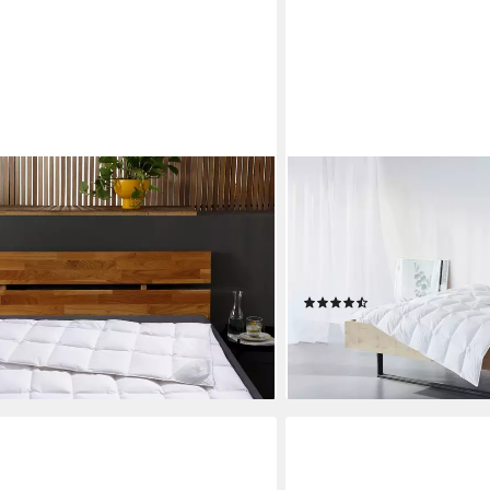
OTTO HOME
, Bettdecken für Sommer oder
Daunenbettdecke Kyam, N
hresdecke, Füllung: 100% Daunen,
oder Winter, Füllung: 90%
le, Bettdecke 135x200 cm, 155x220
100% Baumwolle, Bettdec
en, Made in Germany
weiteren Größen erhältlic
(51)
ab 60,49 €
 €
UVP
169,90 €
-64%
en bei dir
lieferbar - in 3-4 Werktagen be