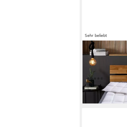
Sehr beliebt
OTTO KELLER
Daunenbettdecke Star
Winter, Decke, Ganzja
Bezug: 100% Baumwol
cm und weitere Größ
(1543)
ab 84,99 €
UVP
269,90
-69%
lieferbar - in 3-4 Werktag