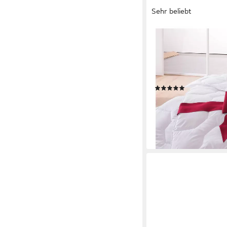
Sehr beliebt
BECO
Microfaserbettdecke 
Winter, inkl. 1 Gratis-
Polyester, Bettdecke
weitere Größen, Deck
(1671)
ab 31,99 €
UVP
79,80 €
-60%
lieferbar - in 6-7 Werktag