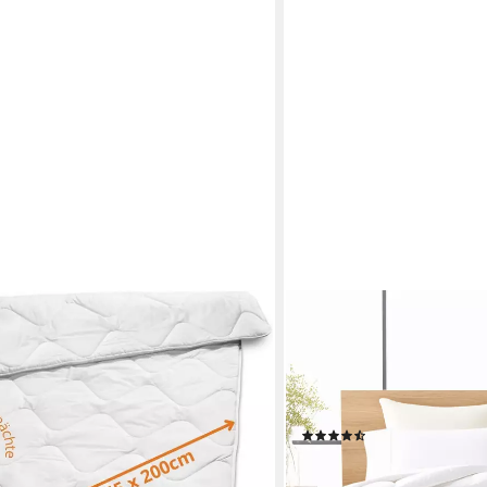
KNERST
leicht, Füllung: Polyester, Bezug:
Daunenbettdecke Daunenb
raleichte Sommerdecke, Größe
Schlafkomfort. Waschbar b
rme Sommernächte
& Federn, Mittel Warm, 1
atmungsaktiv, ohne Leben
(7)
ab 89,99 €
UVP
216,90 €
en bei dir
-59%