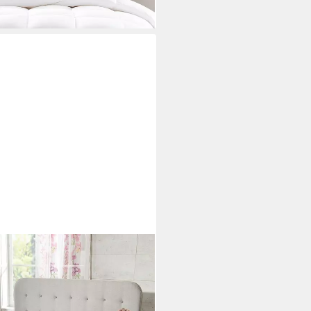
i dir
, Füllung: 100% Seide, Bezug:
rdecke für die warmen Monate