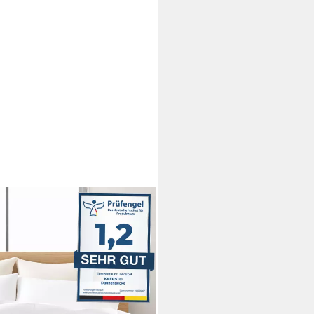
ettdecke für hohen
ei 40 °C., Füllung: 100% Daunen
35x200cm, Ganzjahresdecke,
drupf