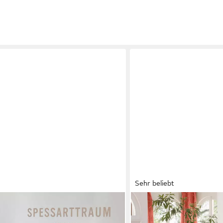
Sehr beliebt
EXCELLENT
usiv, Bettdecken für Sommer und
Daunenbettdecke Zürich, 