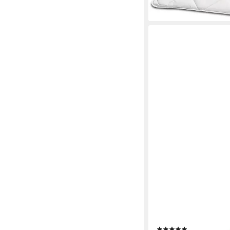
PARADIES
Microfaserbettdecke S
nutzbar, Füllung: 100%
integriertem Bezug, 
(5)