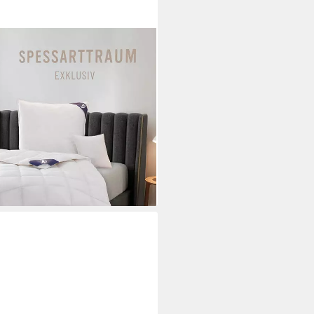
, Bettdecken für Sommer und
00% Daunen, Klasse 1, Downpass
Baumwolle, Made in Green,
net, 5 Wärmeklassen & 8
i dir