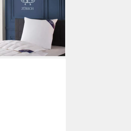
ertet., Füllung: 100% Daunen,
Bettdecke 135x200 cm,
rößen, Made in Germany
i dir