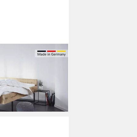
EUHEIT! Bettdecke für Sommer
 Daunen, 10% Federn, Bezug:
ke 135x200, 155x220 cm und
h
i dir