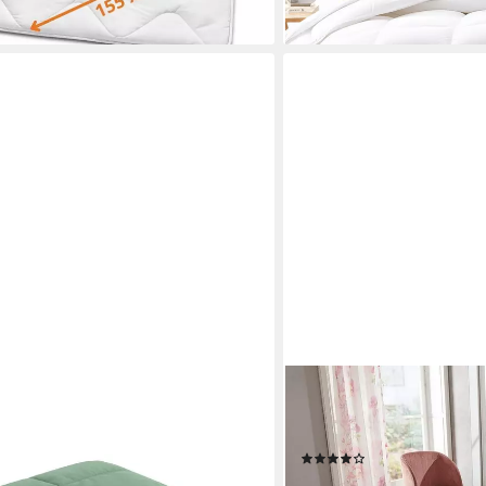
lieferbar - in 3-4 Werktagen be
TRAUMSCHLAF
orelia, Bettdecke ohne Bezug
Naturfaserbettdecke Kokon
 Polyester, Bettdecke mit
Baumwolle, ideale Somme
(12)
leichte Sommerdecke 135 x 200cm
ab 69,99 €
89,99 €