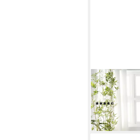
DREAMS
Naturfaserbettdecke C
100% Baumwolle, guter
die warmen Monate
(261)
ab 90,99 €
UVP
149,99
-39%
lieferbar - in 3-4 Werktag