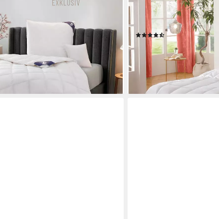
g: 100% Daunen, Klasse 1, Downpass
"Hoher Schlafkomfort" bew
100% Baumwolle, Made in Green,
Bezug: 100% Baumwolle, 
eeignet, 5 Wärmeklassen & 8
155x220cm und weitere G
(632)
ab 86,99 €
 €
UVP
219,00 €
-60%
en bei dir
lieferbar - in 3-4 Werktagen be