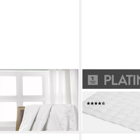
SPESSARTTRAUM
lassic, Füllung: 100% Seide, Bezug:
Gänsedaunenbettdecke Plat
 Feuchtigkeitstransport, ideal für
Gänsedaunen, Bezug: 100% 
Deutschland, allergikerfre
(26)
ab 268,99 €
 €
UVP
379,00 €
-29%
en bei dir
lieferbar - in 3-4 Werktagen be