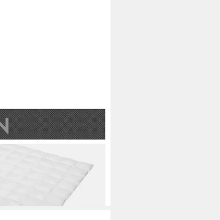
in, Füllung: 100% Reine weiße
Baumwolle, hergestellt in
undlich
i dir