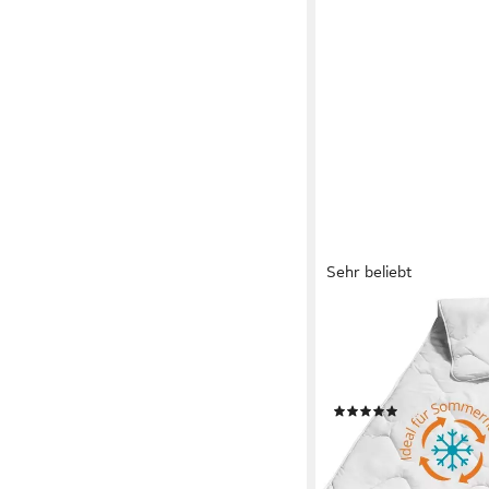
Sehr beliebt
SLEEPLING
Sommerbettdecke ultra 
100% Mikrofaser, ext
155x200 cm, für wa
(150)
ab 21,99 €
UVP
39,00 €
-44%
lieferbar - in 3-4 Werktag