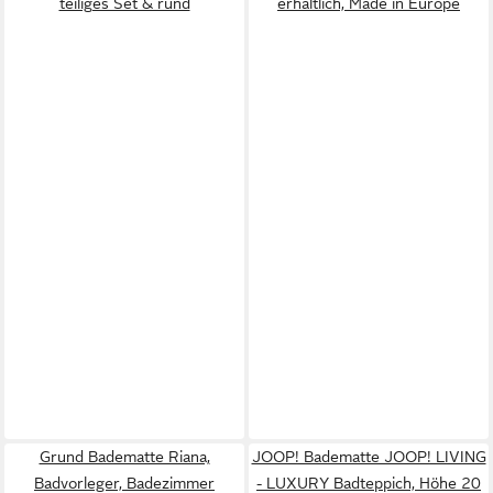
teiliges Set & rund
erhältlich, Made in Europe
Grund Badematte Riana,
JOOP! Badematte JOOP! LIVING
Badvorleger, Badezimmer
- LUXURY Badteppich, Höhe 20