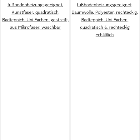
fußbodenheizungsgeeignet,
fußbodenheizungsgeeignet,
Kunstfaser, quadratisch,
Baumwolle, Polyester, rechteckig,
Badteppich, Uni Farben, gestreift,
Badteppich, Uni Farben,
aus Mikrofaser, waschbar
quadratisch & rechteckig
erhältlich