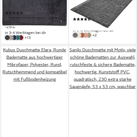
Badezimmer Teppich
Mehrere Größen
Mehrere Größen
(167)
41,41 €
UVP
55,95 €
(10)
ab 65,40 €
-26%
in 5-6 Werktagen bei dir
in 3-4 Werktagen bei dir
weitere Farben:
+2
Schiefer
Natur
Terracotta
Papaya
Schilf
weitere Farben:
+13
dark grey
cashmere
deep sea
lagoon
weinrot
Kubus Duschmatte Elara, Runde
Sanilo Duschmatte mit Motiv, viele
Badematte aus hochwertiger
schöne Badematten zur Auswahl,
Mikrofaser, Polyester, Rund,
rutschfeste & sichere Badematte,
Rutschhemmend und kompatibel
hochwertig, Kunststoff PVC,
mit Fußbodenheizung
quadratisch, 230 extra starke
Saugnäpfe, 53 x 53 cm, waschbar