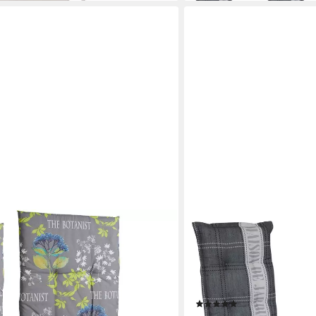
GARDISSIMO
, (Set, 2 St., Set mit 2
Hochlehnerauflage 4 er Se
OTTOs Choice), Maße ca.: 48 cm x 5
Polsterauflage, (Spar-Set,
für Hochlehner-Stühle Rü
Bindebändern
(1)