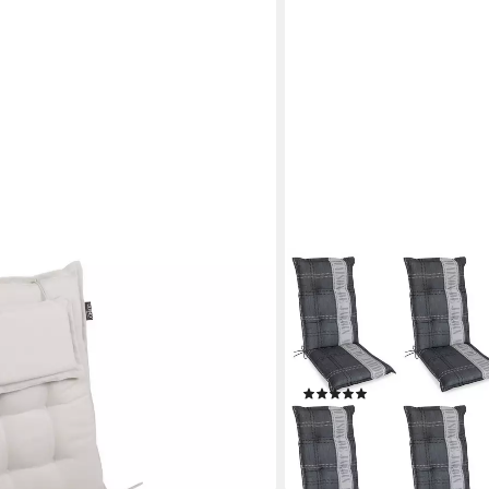
GARDISSIMO
rtenstuhl Auflage, bequeme
Hochlehnerauflage 8 er Se
öbel, Stuhlkissen, (1 St., 1er Set),
Polsterauflage 8 cm dick, (
, Sitzpolster für Klappstühle
beständig für Hochlehner
Bindebänder
(2)
en bei dir
169,95 €
UVP
319,60 €
-47%
lieferbar - in 4-5 Werktagen be