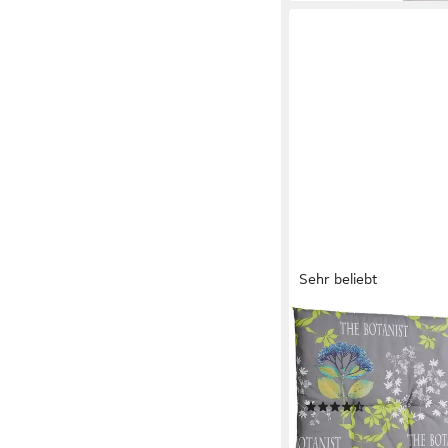
Sehr beliebt
GO-DE
Hochlehnerauflage Lima
Hochlehnerauflagen, 
cm x 118 cm
(105)
33,97 €
UVP
49,98 €