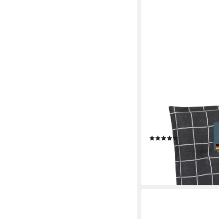
LILENO HOME
Polsterauflage Niedri
Gartenstühle, Stuhlkiss
Auflage in Yacht-Karo 
(8)
ab 25,49 €
lieferbar - in 3-4 Werktag
+11