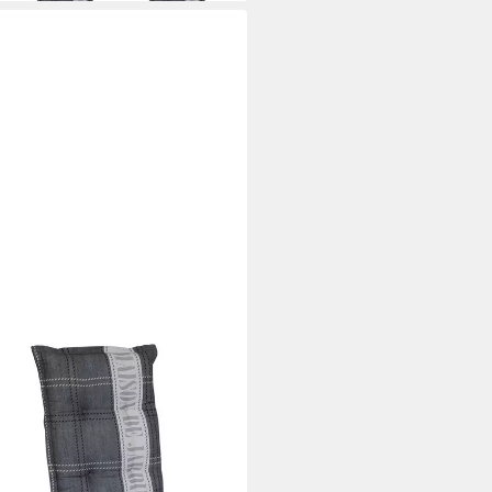
t Maison Gartenstuhl
 4 St., 4 Auflagen), UV-beständig
ckenhaltebändern und