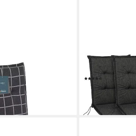
SUNNYPILLOW
glehner, bequeme Sitzauflage für
Liegenauflage Polsteraufla
en, (1 St., 1er Set), Gartenstuhl
9cm, 2 Stück Anthrazit UV
(39)
Anthrazit, Sitzpolster waschbar
82,38 €
102,97 €
-20%
en bei dir
lieferbar - in 5-6 Werktagen be
+1