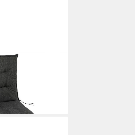
gen für Gartenliege 190 x 60 x
-Lichtecht
i dir