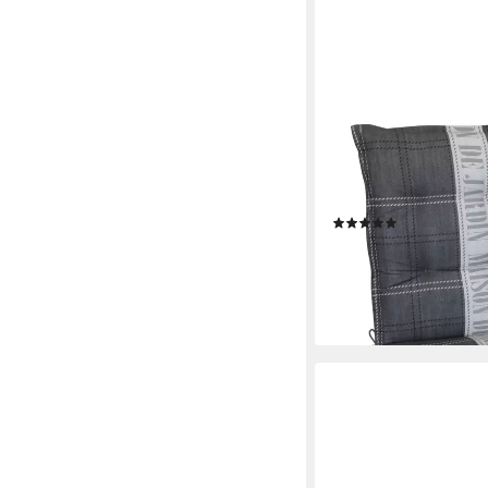
GARDISSIMO
Liegenauflage Maison 
Polsterauflage, (1 Aufl
inkl. Bindebänder und
(2)
39,95 €
UVP
69,95 €
-43%
lieferbar - in 4-5 Werktag