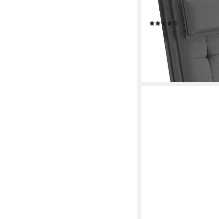
Kopfpolster 120x50x9 
UV-Lichtecht
(99)
ab 67,99 €
84,96 €
-20%
lieferbar - in 5-6 Werktag
+1