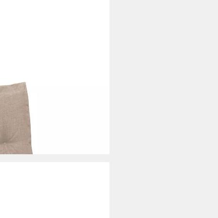
ederlehner Niedriglehner
e Kissen, (1 St., 1 Auflage), UV-
r und Halteband für
i dir