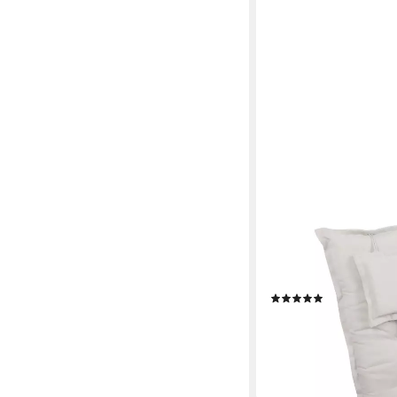
LILENO HOME
Hochlehnerauflage Ga
Sitzauflage für Gartenm
Polsterauflage Natur Y
(2)
42,99 €
lieferbar - in 3-4 Werktag
+9