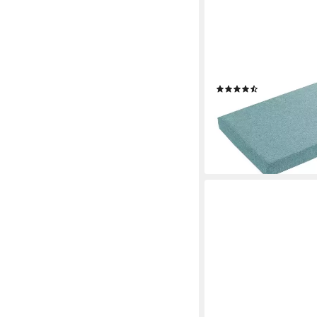
SLEEPLING
Bankauflage in 200x4
weiteren Größen und F
aus widerstandsfähig
(87)
ab 30,99 €
UVP
49,99 
-38%
lieferbar - in 3-4 Werktag