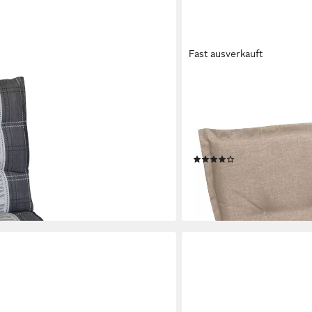
Fast ausverkauft
GARDISSIMO
Auflage für Gartenliege
Polsterauflage Premium Ni
age, 1 St., 1 Auflage), UV-beständig
Gartenstuhlauflagen Auflag
 Haltebänder für Gartenliege
beständig inkl. Bindebände
Niedriglehner-Stühle
(1)
22,95 €
UVP
32,95 €
en bei dir
-30%
lieferbar - in 4-5 Werktagen be