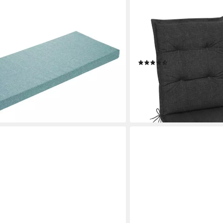
GARDISSIMO
0 cm, 150x50 cm und vielen
Liegenauflage Premium Auf
arben, mit Anti-Rutsch Unterseite,
Polsterauflage, (1 St., 1 A
em Sofastoff
Gartenliegen
(6)
39,95 €
€
UVP
69,95 €
-43%
en bei dir
lieferbar - in 4-5 Werktagen be