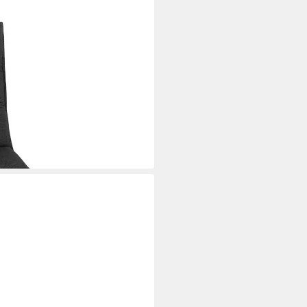
lage für Gartenliege
uflage), UV-beständig für
i dir