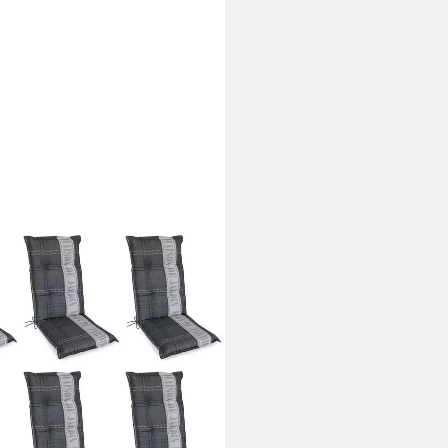
t Maison Gartenstuhl Auflage
Spar-Set, 8 St., 8 Auflagen), UV-
-Stühle Rückenhaltebänder und
i dir