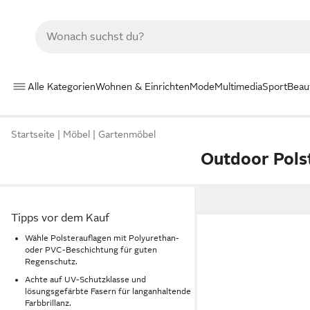
Alle Kategorien
Wohnen & Einrichten
Mode
Multimedia
Sport
Beau
Startseite
Möbel
Gartenmöbel
Outdoor Pols
Tipps vor dem Kauf
Wähle Polsterauflagen mit Polyurethan-
oder PVC-Beschichtung für guten
Regenschutz.
Achte auf UV-Schutzklasse und
lösungsgefärbte Fasern für langanhaltende
Farbbrillanz.