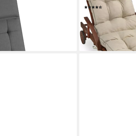
cm, (2 St), Auflage Polsterauflagen
dick 13cm, Cremefarben
(25)
62,99 €
lieferbar - in 5-6 Werktagen be
+2
en bei dir