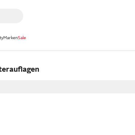
ty
Marken
Sale
terauflagen