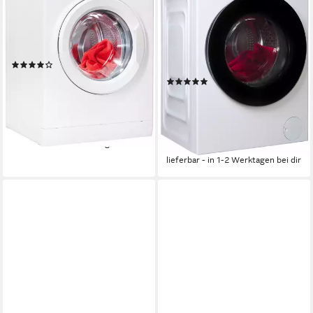
Eco 8A
8 kg
Kapazität Waschen
76 dB(A)
Betriebsgeräusch
8 kg
Kapazität Waschen
1400 U/min
Schleuderdrehzahl
76 dB(A)
Betriebsgeräusch
1400 U/min
Schleuderdrehzahl
Produktdatenblatt
(238)
Produktdatenblatt
379,00 €
UVP
799,00 €
(6)
18,82 €
mtl. in 24 Raten
444,00 €
UVP
589,00 €
-53%
15,93 €
mtl. in 36 Raten
-25%
lieferbar - in 1-2 Werktagen bei dir
lieferbar - in 1-2 Werktagen bei dir