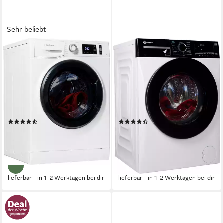
Sehr beliebt
BAUKNECHT
BAUKNECHT
Waschmaschine Super Eco
Waschmaschine B WM Smart
9464 A
Eco 9A
9 kg
Kapazität Waschen
9 kg
Kapazität Waschen
76 dB(A)
Betriebsgeräusch
72 dB(A)
Betriebsgeräusch
1400 U/min
Schleuderdrehzahl
1400 U/min
Schleuderdrehzahl
Produktdatenblatt
Produktdatenblatt
(1112)
(17)
439,00 €
439,00 €
UVP
1.019,00 €
UVP
649,00 €
15,75 €
mtl. in 36 Raten
15,75 €
mtl. in 36 Raten
-57%
-32%
lieferbar - in 1-2 Werktagen bei dir
lieferbar - in 1-2 Werktagen bei dir