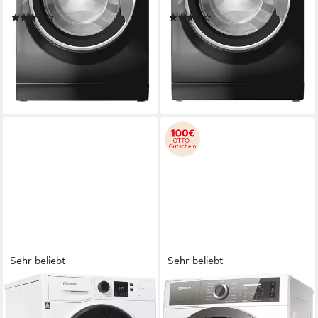
Produktdatenblatt
Produktdatenblatt
(8)
(17)
339,00 €
362,99 €
UVP
499,00 €
UVP
589,00 €
16,84 €
mtl. in 24 Raten
18,03 €
mtl. in 24 Raten
-32%
-38%
lieferbar - in 2-3 Werktagen bei dir
lieferbar - in 2-3 Werktagen bei dir
Sehr beliebt
Sehr beliebt
BAUKNECHT
BAUKNECHT
Waschmaschine Super Eco
Waschmaschine B7X 89E