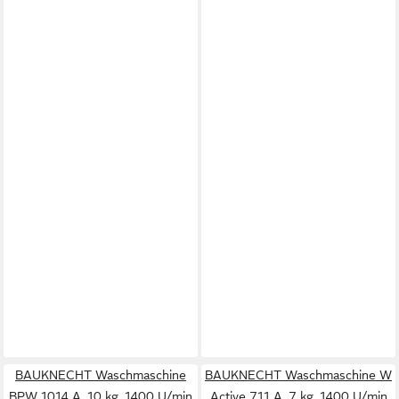
BAUKNECHT Waschmaschine
BAUKNECHT Waschmaschine W
BPW 1014 A, 10 kg, 1400 U/min
Active 711 A, 7 kg, 1400 U/min