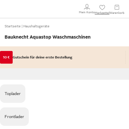
Mein Konto
Merkzettel
Warenkorb
Startseite
Haushaltsgeräte
Bauknecht Aquastop Waschmaschinen
10 €
Gutschein für deine erste Bestellung
Toplader
Frontlader