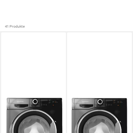
41 Produkte
BAUKNECHT
BAUKNECHT
Waschmaschine W7 S6300 A
Waschmaschine W9 S6300 A
7 kg
Kapazität Waschen
9 kg
Kapazität Waschen
76 dB(A)
Betriebsgeräusch
76 dB(A)
Betriebsgeräusch
1400 U/min
Schleuderdrehzahl
1400 U/min
Schleuderdrehzahl