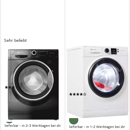
Sehr beliebt
BAUKNECHT
BAUKNECHT
Waschmaschine W8 S6300 A
Waschmaschine Super Eco
948 A
8 kg
Kapazität Waschen
76 dB(A)
Betriebsgeräusch
9 kg
Kapazität Waschen
1400 U/min
Schleuderdrehzahl
76 dB(A)
Betriebsgeräusch
1400 U/min
Schleuderdrehzahl
Produktdatenblatt
(89)
Produktdatenblatt
354,99 €
UVP
949,00 €
(395)
nur bis Dienstag
399,00 €
UVP
589,00 €
17,63 €
mtl. in 24 Raten
19,82 €
mtl. in 24 Raten
-63%
-32%
lieferbar - in 2-3 Werktagen bei dir
lieferbar - in 1-2 Werktagen bei dir