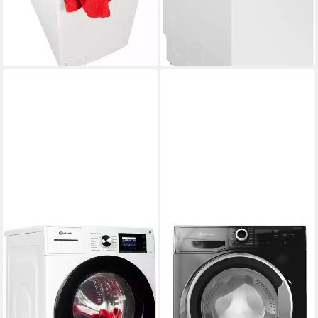
16,54 €
mtl. in 24 Raten
-36%
-53%
lieferbar - in 1-2 Werktagen bei dir
lieferbar - in 1-2 Werktagen bei dir
BAUKNECHT
BAUKNECHT
Waschmaschine B6R 88E
Waschmaschine W7 S6300 A
SILENCE DE
7 kg
Kapazität Waschen
76 dB(A)
Betriebsgeräusch
8 kg
Kapazität Waschen
1400 U/min
Schleuderdrehzahl
72 dB(A)
Betriebsgeräusch
1400 U/min
Schleuderdrehzahl
Produktdatenblatt