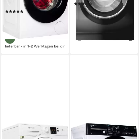
(8)
Produktdatenblatt
339,00 €
UVP
499,00 €
(125)
16,84 €
mtl. in 24 Raten
499,00 €
UVP
719,00 €
-32%
17,90 €
mtl. in 36 Raten
-31%
lieferbar - in 2-3 Werktagen bei dir
lieferbar - in 1-2 Werktagen bei dir
BAUKNECHT
BAUKNECHT
Waschmaschine BPW 814 A
Waschmaschine B WM Smart