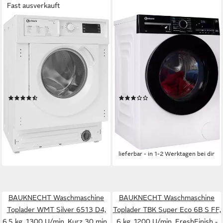
Fast ausverkauft
BAUKNECHT
BAUKNECHT
Einbauwaschmaschine BI
Waschmaschine B WM Smart
WMBG 71483E DE N
Eco 10A
7 kg
Kapazität Waschen
10 kg
Kapazität Waschen
72 dB(A)
Betriebsgeräusch
72 dB(A)
Betriebsgeräusch
1400 U/min
Schleuderdrehzahl
1400 U/min
Schleuderdrehzahl
Produktdatenblatt
Produktdatenblatt
(11)
(2)
549,00 €
489,00 €
UVP
1.419,00 €
UVP
719,00 €
15,94 €
mtl. in 48 Raten
17,54 €
mtl. in 36 Raten
-61%
-32%
lieferbar - in 4-5 Werktagen bei dir
lieferbar - in 1-2 Werktagen bei dir
BAUKNECHT Waschmaschine
BAUKNECHT Waschmaschine
Toplader WMT Silver 6513 D4,
Toplader TBK Super Eco 6B S FF,
6,5 kg, 1300 U/min, Kurz 30 min.,
6 kg, 1200 U/min, FreshFinish -