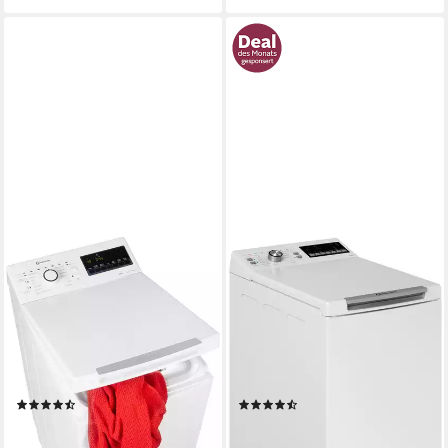
BAUKNECHT
BAUKNECHT
Waschmaschine Toplader
Waschmaschine Toplader
WMT Super Eco 624 A N
WAT 6313 C
6 kg
Kapazität Waschen
6 kg
Kapazität Waschen
79 dB(A)
Betriebsgeräusch
76 dB(A)
Betriebsgeräusch
1200 U/min
Schleuderdrehzahl
1200 U/min
Schleuderdrehzahl
Produktdatenblatt
Produktdatenblatt
(99)
(340)
489,00 €
333,00 €
UVP
759,00 €
UVP
709,00 €
17,54 €
mtl. in 36 Raten
nur diesen Monat