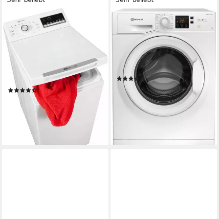
BAUKNECHT
BAUKNECHT
Waschmaschine Toplader
Waschmaschine WBP 714A
WMT 6513 B5
7 kg
Kapazität Waschen
76 dB(A)
Betriebsgeräusch
6 kg
Kapazität Waschen
1400 U/min
Schleuderdrehzahl
79 dB(A)
Betriebsgeräusch
1200 U/min
Schleuderdrehzahl
Produktdatenblatt
(276)
Produktdatenblatt
349,00 €
UVP
519,00 €
(355)
17,33 €
mtl. in 24 Raten
399,00 €
UVP
939,00 €
-33%
19,82 €
mtl. in 24 Raten
-58%
lieferbar - in 1-2 Werktagen bei dir
lieferbar - in 1-2 Werktagen bei dir