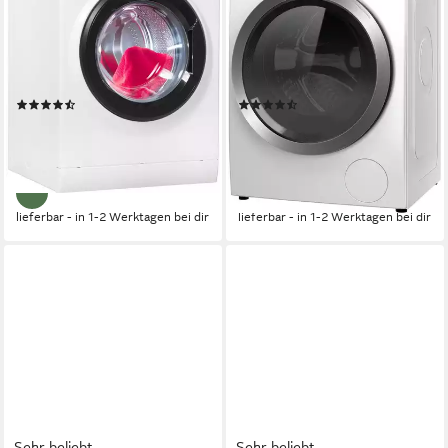
845 A
SILENCE DE
8 kg
Kapazität Waschen
8 kg
Kapazität Waschen
76 dB(A)
Betriebsgeräusch
65 dB(A)
Betriebsgeräusch
1400 U/min
Schleuderdrehzahl
1400 U/min
Schleuderdrehzahl
Produktdatenblatt
Produktdatenblatt
(2076)
(112)
369,00 €
579,00 €
UVP
1.029,00 €
UVP
909,00 €
18,33 €
mtl. in 24 Raten
16,81 €
mtl. in 48 Raten
-64%
-36%
lieferbar - in 1-2 Werktagen bei dir
lieferbar - in 1-2 Werktagen bei dir
Sehr beliebt
Sehr beliebt