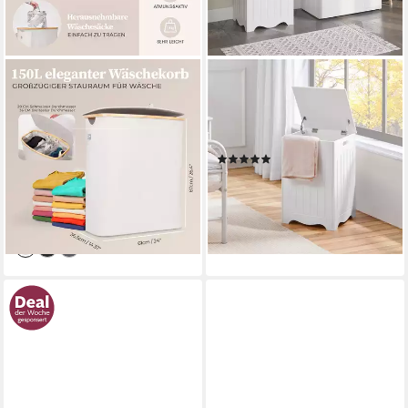
HENNEZ
YAHEETECH
Wäschekorb Wäschebox 150L
Wäschebox Wäschekorb mit
- Wäschekorb 3 Fächer mit
Deckel, 69L Wäschesammler,
Deckel, Wäschesortierer mit
LBH: 40x40x61 cm, Holz
(7)
Wäschesack, schwarz Bambus
49,99 €
UVP
89,99 €
31,93 €
UVP
65,99 €
-44%
-52%
lieferbar - in 2-3 Werktagen bei dir
lieferbar - in 2-3 Werktagen bei dir