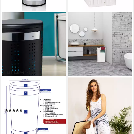
Fast ausverkauft
KELA
RELAXDAYS
Wäschetonne Sevilla, mit
Wäschekorb 3 x Faltbarer
Sitzkissen als Deckel,
Wäschekorb Bambus weiß
64,95 €
belastbar bis zu 160 kg
UVP
99,99 €
(17)
-35%
ab 60,99 €
lieferbar - in 2-3 Werktagen bei dir
lieferbar - in 2-3 Werktagen bei dir