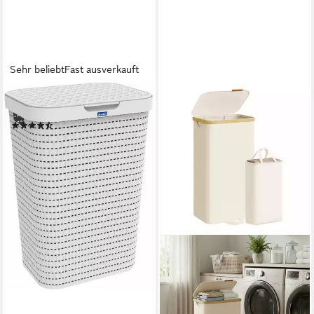
Sehr beliebt
Fast ausverkauft
ROTHO
Wäschekorb Country, 55 Liter
(130)
ab 22,95 €
lieferbar - in 5-6 Werktagen bei dir