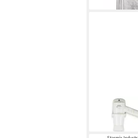
STARMIX
Industriesauger
88,17 €
in 2-3 Werktagen bei dir
Starmix Indust