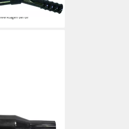
triesauger Starmix Griffrohr 35
ebenluftschieber, für stufenlose
 €
 Werktagen bei dir
MIX
triesauger
9 €