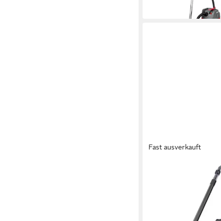
14,11 €
mtl. in 12 Raten
in 2-3 Werktagen bei dir
Fast ausverkauft
STARMIX
Nass-Trocken-Sauger
825,68 €
23,97 €
mtl. in 48 Raten
in 2-3 Werktagen bei dir