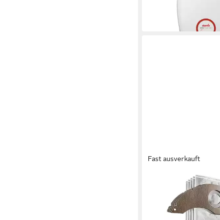
310,00 €
15,40 €
mtl. in 24 Raten
in 2-3 Werktagen bei dir
Fast ausverkauft
STARMIX
Industriesauger
29,16 €
in 2-3 Werktagen bei dir