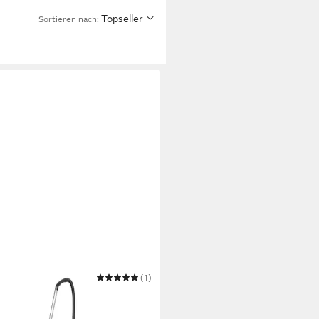
Topseller
Sortieren nach:
MIX
(1)
-Trocken-Sauger
73 €