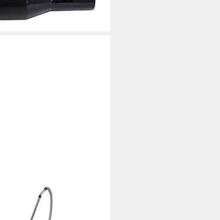
 ausverkauft
MIX
triesauger
98 €
 €
mtl. in 24 Raten
 Werktagen bei dir