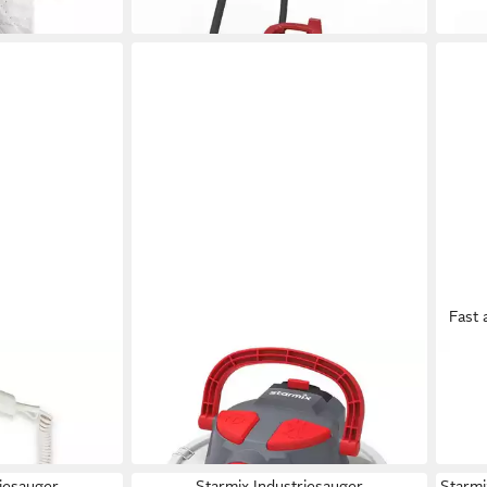
in 2-3 Werktagen bei dir
Fast 
STARMIX
STAR
Industriesauger
Indus
137,45 €
964,
12,55 €
mtl. in 12 Raten
28,01
in 2-3 Werktagen bei dir
in 2-3
riesauger
Starmix Industriesauger
Starm