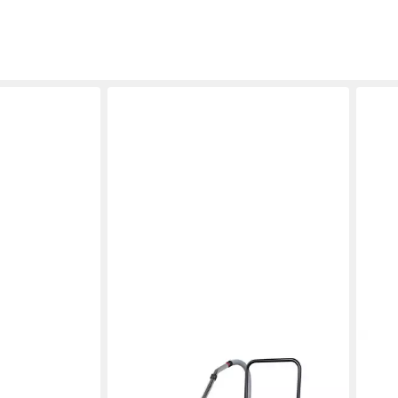
STARMIX
STAR
Nass-Trocken-Sauger
Nass
799,99 €
155,