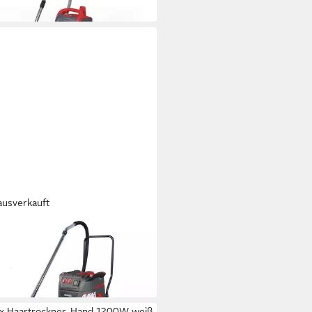
ausverkauft
MIX
triesauger
83 €
 €
mtl. in 48 Raten
 Werktagen bei dir
ix Haartrockner, Hand 1200W weiß