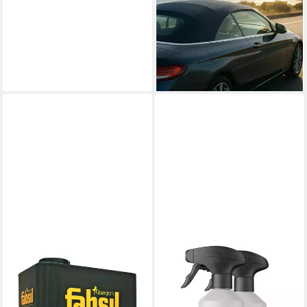
Verdeck Imprägnierspray (2
St)
ab 29,99 €
34,99 €
(59,98 €/ 1 l)
-14%
lieferbar - in 2-3 Werktagen bei dir
GRANGERS
Fabsil Universal
Imprägnierung - 5000 ml auf
Silikonbasis Imprägnierspray