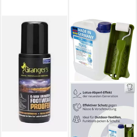
GRANGERS
Schuh 'G-Max' Universal
Imprägnierung - 100 ml
Flasche m. Schwamm
Imprägnierschaum
6,95 €
(69,50 €/ 1 l)
lieferbar - in 3-4 Werktagen bei dir