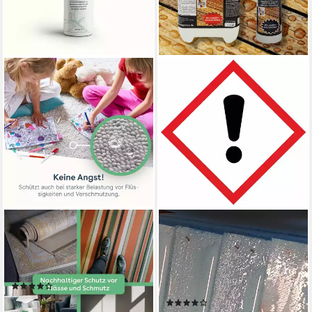
ECO:FY
CLEANPRINCE
Teppich-Imprägnierspray
Holz-Imprägnierung farbloses
Imprägnierspray (1 St),
Imprägniermittel
Nachhaltiger Abperleffekt
Imprägnierspray, Made in
(1)
Germany
ab 19,80 €
(1)
(3,96 €/ 100 ml)