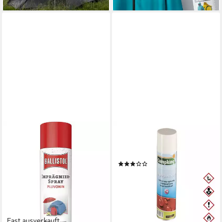
MIL-TEC
Militär Imprägnierspray 500ml
Imprägnierspray
(2)
19,95 €
(3,99 €/ 100 ml)
lieferbar - in 4-5 Werktagen bei dir
Fast ausverkauft