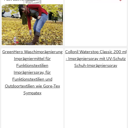
BALLISTOL
Schmierfett Ballistol Pluvonin
Imprägnierspray 500ml
16,95 €
(3,39 €/ 100 ml)
lieferbar - in 4-5 Werktagen bei dir
GreenHero Waschimprägnierung
Collonil Waterstop Classic 200 ml
Imprägniermittel für
- Imprägnierspray mit UV-Schutz
Funktionstextilien
Schuh-Imprägnierspray
Imprägnierspray, für
Funktionstextilien und
Outdoortextilien wie Gore-Tex
Sympatex