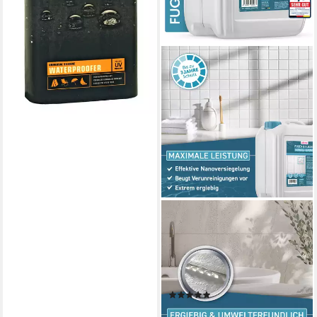
(34,95 €/ 1 l)
Baumwolle, Nylon, Polyester
lieferbar - in 5-6 Werktagen bei dir
und Mischgewebe), Geeignet
für Zelte, Tarps, Rucksäcke,
Bootabdeckungen,
Gartenmöbel
PLINTEX
Dusche & Bad Imprägnierung
- Fugen und Fliesen -
Imprägnierspray (Packung),
2,5l
(1)
34,99 €