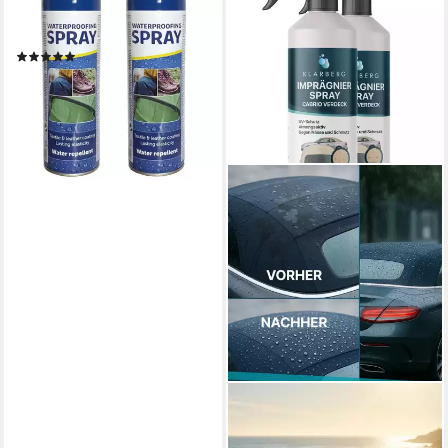
Textil + Leder
Imprägnierspray (2 St)
(8)
11,79 €
UVP
14,95 €
-21%
lieferbar - in 5-6 Werktagen bei dir
KLARBERG
Imprägnierung für Cabrio