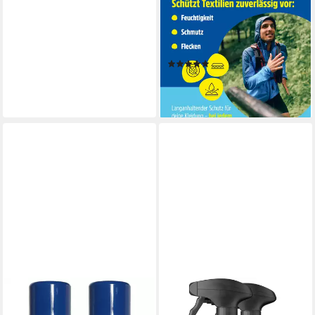
GREENHERO
Imprägnierung für Kleidung
mit Nanoversieglung
Imprägnierspray
(1)
16,95 €
(33,90 €/ 1 l)
lieferbar - in 4-5 Werktagen bei dir
SPECTRUM
Imprägnierspray 2 x 300 ml