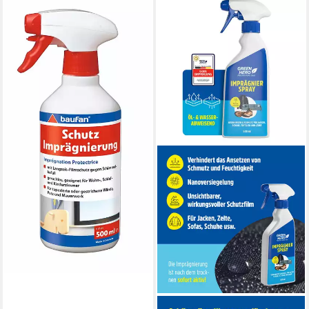
BAUFAN®
Schutz-Imprägnierung 500 ml
Imprägnierspray
13,74 €
(0,03 €/ 1 l)
lieferbar - in 2-3 Werktagen bei dir