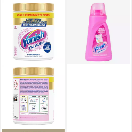
VANISH
Vanish Wasch Booster 1 Liter
Gel Spezialwaschmittel
10,99 €
UVP
14,95 €
-26%
lieferbar - in 5-6 Werktagen bei dir