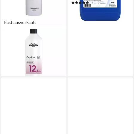
(1)
18,49 €
(3,70 €/ 1 l)
lieferbar - in 2-3 Werktagen bei dir
Fast ausverkauft
L'OREAL DEUTSCHLAND
Haarmaske OXYDANT
CREME 12,2 vol
ab 18,53 €
(18,53 €/ 1 l)
lieferbar - in 9-11 Werktagen bei
dir