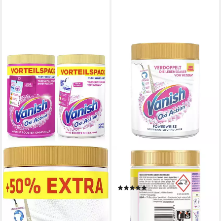
VANISH
Oxi Action Pulver Powerweiss
Fleckentferner (ohne Chlor)
(2)
8,09 €
(14,71 €/ 1 kg)
lieferbar - in 2-3 Werktagen bei dir