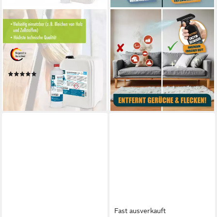
HÖFER CHEMIE GMBH
ARKA BIOTECHNOLOGIE GMBH
2x 10 L Wasserstoffperoxid
Aquarien-Substrat Kraftprotz
11,9% Grundreiniger
Enzymreiniger –
(Vielseitig einsetzbar zur
Geruchsentferner &
Reinigung)
Fleckenentferner Spray
(1)
8,99 €
ab 45,40 €
(11,99 €/ 1 l)
(2,27 €/ 1 l)
lieferbar - in 4-5 Werktagen bei dir
lieferbar - in 3-4 Werktagen bei dir
Fast ausverkauft