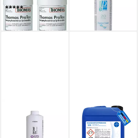
Flasche)
Oxydant Cream 6%, 500ml
(625)
8,99 €
24,05 €
(17,98 €/ 1.000 g)
(12,03 €/ 1 l)
lieferbar - in 2-3 Werktagen bei dir
lieferbar - in 1-2 Werktagen bei dir
HERRLAN
Wasserstoffperoxid 12%
FOOD GRADE I HERRLAN-
Qualität Oberflächen-
Desinfektionsmittel (5 Liter)