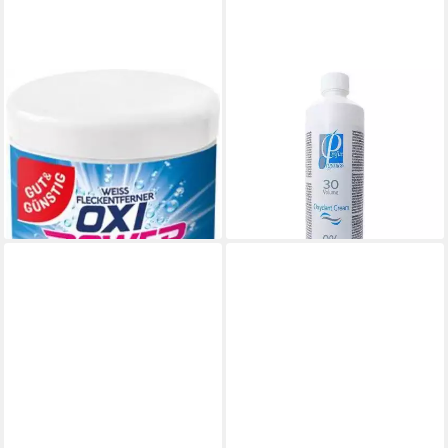
GUT & GÜNSTIG
PROFIX
Oxi Pulver weiß 750g
Haarcreme Profix Organics
Fleckentferner 6er Pack
Oxydant Cream 9%, 500ml
5,99 €
Fleckentferner (1-St)
(10,00 €/ 1.000 g)
28,25 €
lieferbar - in 2-3 Werktagen bei dir
lieferbar - in 9-11 Werktagen bei
dir