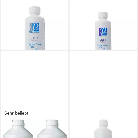
PROFIX
PROFIX
Haarcreme Profix Organics
Haarcreme Profix Organics
Oxydant Cream 9%, 250ml
Oxydant Cream 12%, 250ml
5,99 €
5,99 €
(23,96 €/ 1.000 g)
(23,96 €/ 1.000 g)
lieferbar - in 2-3 Werktagen bei dir
lieferbar - in 2-3 Werktagen bei dir
Sehr beliebt
THOMAS
PROFIX
Protex Teppichreiniger (2x1l
Haarcreme Profix Organics