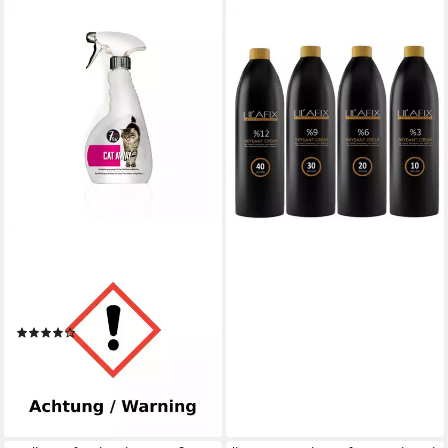
LILAFIX
Entwickler Oxydant Cream
Oxidant Wasserstoff 1L
10,95 €
(10,95 €/ 1 l)
lieferbar - in 2-3 Werktagen bei dir
7PETS
Vergrämungsmittel Cat Away
Spray, Katzen Fernhalte Spray
500 ml, 500 ml
(8)
9,49 €
UVP
11,95 €
(18,98 €/ 1 l)
-21%
lieferbar - in 2-3 Werktagen bei dir