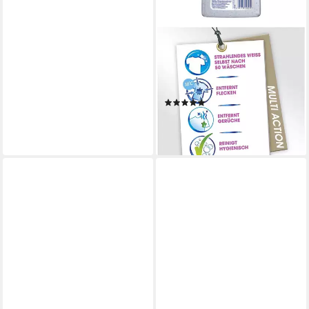
VANISH
Oxi Action Gel Powerweiss
Fleckentferner (ohne Chlor,
für Weißwäsche)
(1)
6,89 €
(9,19 €/ 1 kg)
lieferbar - in 2-3 Werktagen bei dir