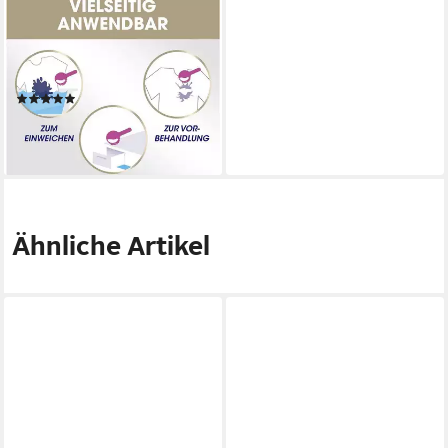
VANISH
Oxi Action Powerweiss
Fleckentferner (mit Aktiv-
Sauerstoff)
(2)
16,09 €
(14,24 €/ 1 kg)
lieferbar - in 2-3 Werktagen bei dir
Ähnliche Artikel