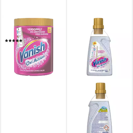
VANISH
Oxi Action Pulver Pink 880g
Fleckentferner (ohne Chlor)
(1)
14,89 €
(16,92 €/ 1 kg)
lieferbar - in 2-3 Werktagen bei dir