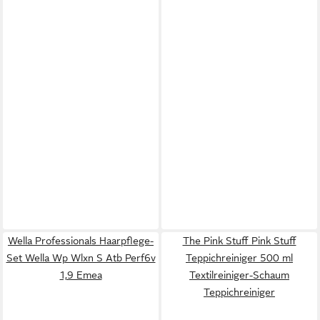
Wella Professionals Haarpflege-
The Pink Stuff Pink Stuff
Set Wella Wp Wlxn S Atb Perf6v
Teppichreiniger 500 ml
1,9 Emea
Textilreiniger-Schaum
Teppichreiniger