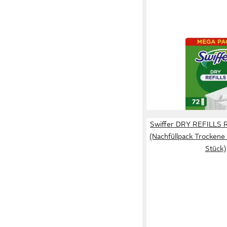
SWIFFER
DRY Reinigungstüche
Bodentücher, 72 Stüc
16,69 €
lieferbar - in 2-3 Werktag
Swiffer DRY REFILLS R
(Nachfüllpack Trockene
Stück)