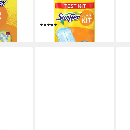
ngtücher
Reinigungstücher (Mikrofaser,
Nimm
packung, 1-tlg., Starterset, Ideal für
Rein
11,8
alle trockenen Oberflächen)
en bei dir
liefe
(5)
9,28 €
lieferbar - in 3-4 Werktagen bei dir