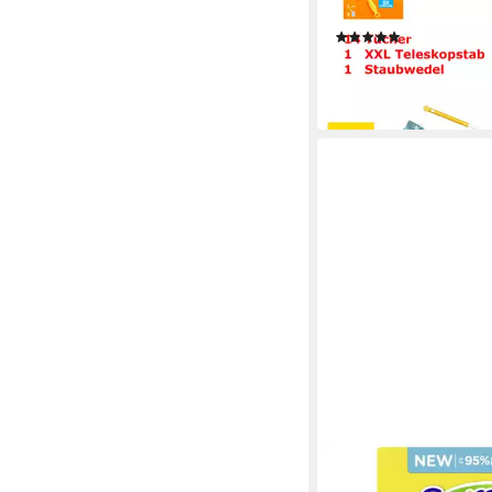
Reinigungstücher (3-t
(2)
19,95 €
(6,65 €/ 1 Stk)
lieferbar - in 2-3 Werktag
SWIFFER
Staubwedel SWIFFER