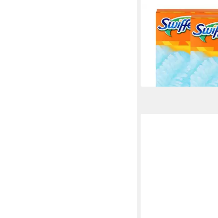
SWIFFER
Swiffer Staubmagnet 
Nimmt 3x mehr Staub 
(2e Reinigungstücher
15,89 €
(7,95 €/ 1 Stk)
lieferbar - in 3-4 Werktag