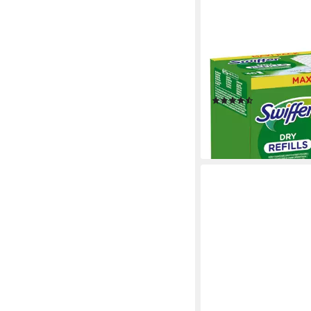
SWIFFER
DRY Reinigungstücher
36er Pack)
(3)
8,69 €
lieferbar - in 2-3 Werktag