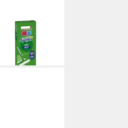
FER
+ Dry Kit Reinigungstücher
enstab Starterset)
9 €
rbar - in 2-3 Werktagen bei dir