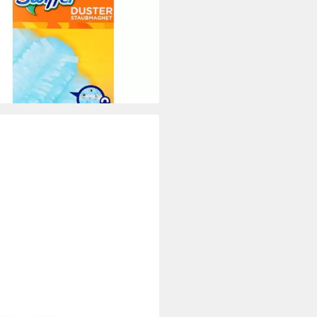
t 3x mehr Staub und Haare auf
igungstücher
8 €
rbar - in 3-4 Werktagen bei dir