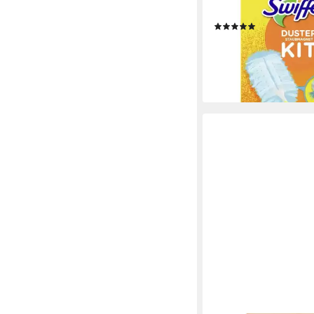
Handgriff + 3 Staubfa
(2)
8,90 €
lieferbar - in 3-4 Werktag