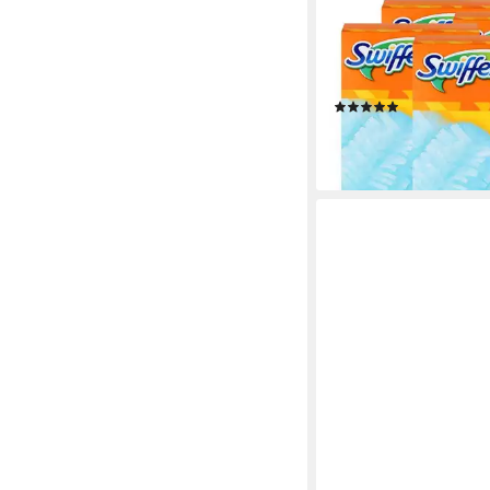
SWIFFER
Swiffer Staubmagnet 
Nimmt 3x mehr Staub 
(4e Reinigungstücher
(1)
23,41 €
(5,85 €/ 1 Stk)
lieferbar - in 3-4 Werktag