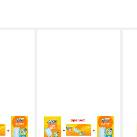
SWIFFER
SWIF
 XXL Set
Swiffer Staubmagnet XXL Set
Swi
ff 14 Tücher
Teleskopgriff Handgriff 14 Tücher
mit 