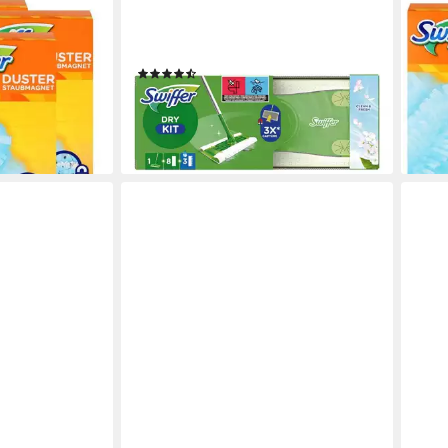
SWIFFER
SWIF
Tücher 4er -
Dry & Wet Starter-Set
Swif
und Haare auf
Reinigungstücher (12-tlg. Starterset)
Nimm
(5)
(3e 
ab 17,89 €
19,6
lieferbar - in 2-3 Werktagen bei dir
(6,54
liefe
en bei dir