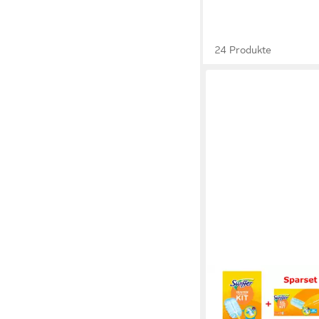
24 Produkte
SWIFFER
Swiffer Staubmagnet
Teleskopgriff Handgri