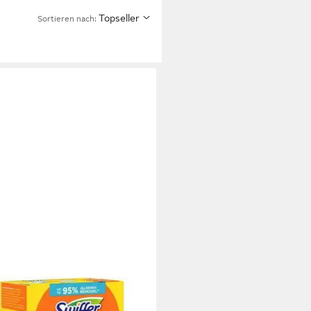
Topseller
Sortieren nach:
FER
ffer DUSTER STAUBMAGNET
Febreze-Duft Staubfangtücher