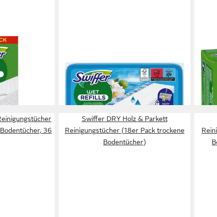
SWIFFER
SWIF
r (Trockene
Wet Morning Fresh
DRY
k)
Reinigungstücher (24er-Pack
Rein
feuchte Bodentücher)
troc
en bei dir
11,09 €
6,89
lieferbar - in 2-3 Werktagen bei dir
liefe
einigungstücher
Swiffer DRY Holz & Parkett
 Bodentücher, 36
Reinigungstücher (18er Pack trockene
Rein
Bodentücher)
B