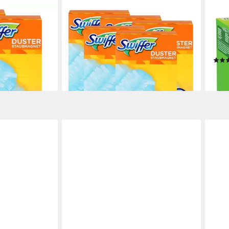
SWIFFER
SWIF
Tücher 4er -
Swiffer Staubmagnet Tücher 4er -
SWI
und Haare auf
Nimmt 3x mehr Staub und Haare auf
Stüc
(5e Reinigungstücher
Rein
27,28 €
18,6
(5,46 €/ 1 Stk)
en bei dir
lieferbar - in 3-4 Werktagen bei dir
liefe