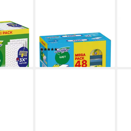
SWIFFER
SWIF
 (Nachfüllpack,
Wet Citrus Fresh Reinigungstücher
Wet 
(48er-Pack feuchte Bodentücher mit
(Bod
19,0
Citrusfrische)
liefe
(1)
en bei dir
15,49 €
lieferbar - in 2-3 Werktagen bei dir