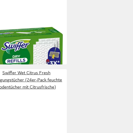
FER
 CLEAN & FRESH
igungstücher (18er Pack
kene Bodentücher mit Duft)
 €
rbar - in 2-3 Werktagen bei dir
Swiffer Wet Citrus Fresh
igungstücher (24er-Pack feuchte
odentücher mit Citrusfrische)