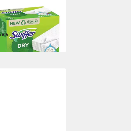
FER
FFER Sweeper Bodentücher 40
k Nachfüllpackung
igungstücher (Duftstofffrei)
(1)
5 €
rbar - in 2-3 Werktagen bei dir