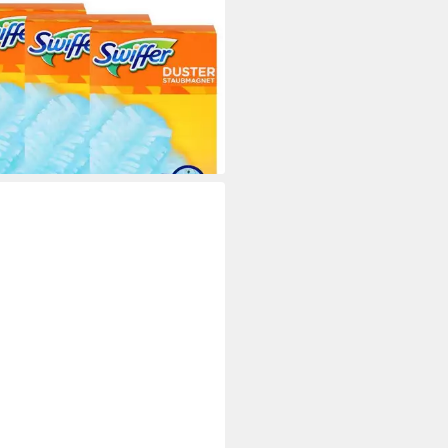
FER
fer Staubmagnet Tücher 4er -
t 3x mehr Staub und Haare auf
Reinigungstücher
2 €
 €/ 1 Stk)
rbar - in 3-4 Werktagen bei dir