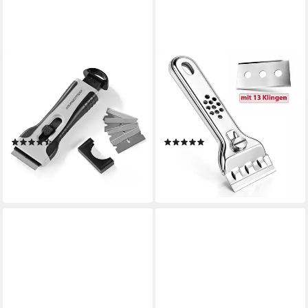
GOURMETMAXX
VABIONO
Glasschaber Kochfeldschaber
Glasschaber Kochfeldschaber
13x5x2cm schwarz/grau
Schaber Edelstahl + 13
Kochfeldschaber Ideal für alle
Klingen KOSTENLOSER
glatten Oberflächen
VERSAND
(6)
(2)
10,19 €
9,99 €
UVP
14,99 €
UVP
12,99 €
-32%
-23%
lieferbar - in 2-3 Werktagen bei dir
lieferbar - in 3-4 Werktagen bei dir