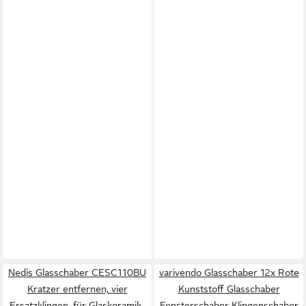
Nedis Glasschaber CESC110BU
varivendo Glasschaber 12x Rote
Kratzer entfernen, vier
Kunststoff Glasschaber
Ersatzklingen, für Glaskeramik-
Fensterschaber Klingenschaber