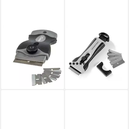
MASTERPROOF PROFESIONAL
GOURMETMAXX
Glasschaber Universal -
Glasschaber Kochfeldschaber
Schaber - Set mit 5
13x5x2cm schwarz/grau
Ersatzklingen, inkl.
Kochfeldschaber Ideal für alle
Klingenschutz
glatten Oberflächen
(6)
3,26 €
10,19 €
UVP
14,99 €
lieferbar - in 3-4 Werktagen bei dir
-32%
lieferbar - in 2-3 Werktagen bei dir