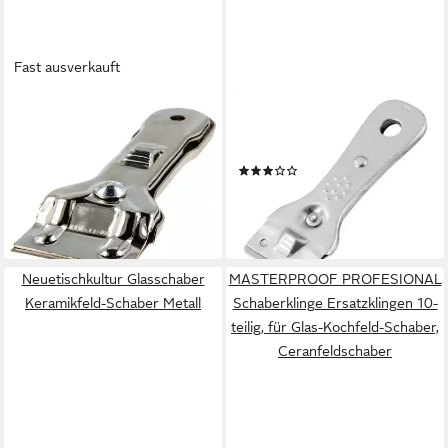
Fast ausverkauft
MASTERPROOF PROFESIONAL
FACKELMANN
Glasschaber Glas Kochfeld
Glasschaber
Schaber Ceranfeldschaber,
Reinigungsschaber
(2)
Metallausführung
15,99 €
19,99 €
3,83 €
-20%
lieferbar - in 3-4 Werktagen bei dir
lieferbar - in 2-3 Werktagen bei dir
Neuetischkultur Glasschaber
MASTERPROOF PROFESIONAL
Keramikfeld-Schaber Metall
Schaberklinge Ersatzklingen 10-
teilig, für Glas-Kochfeld-Schaber,
Ceranfeldschaber