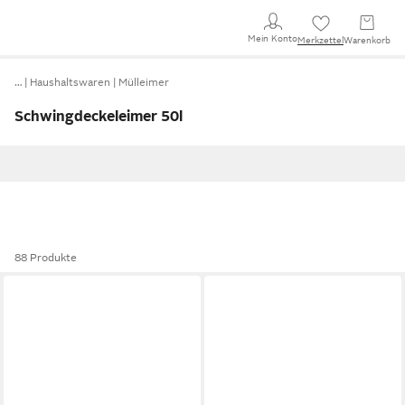
Mein Konto
Merkzettel
Warenkorb
…
Haushaltswaren
Mülleimer
Schwingdeckeleimer 50l
88 Produkte