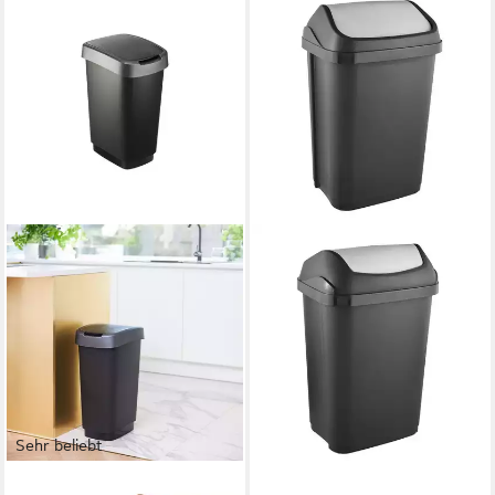
Sehr beliebt
ROTHO
KEEEPER