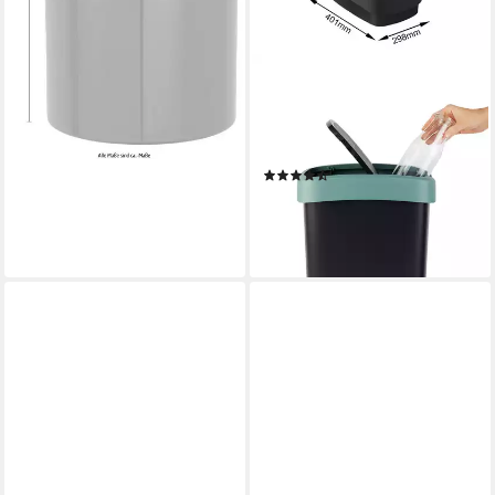
ROTHO
Mülleimer Twist 3er-Set
Mülleimer 50l mit Deckel,
Kunststoff (PP) BPA-frei
(3)
42,99 €
lieferbar - in 4-5 Werktagen bei dir