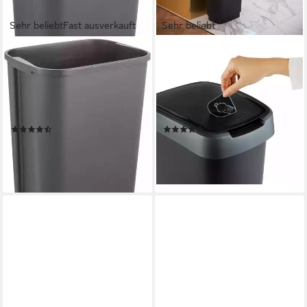
Sehr beliebt
Fast ausverkauft
Sehr beliebt
KEEEPER
ROTHO
Mülleimer swantje,
Mülleimer TWIST Abfalleimer
Abfallbehälter mit
50l - 2-in-1 Deckel - ideal zur
Schwingdeckel, 50 l, Made in
Mülltrennung zuhause,
Europe, 38,5 x 29 x 66 cm
Sticker-Set für Mülltrennung
(143)
(51)
25,50 €
20,99 €
lieferbar - in 6-8 Werktagen bei dir
lieferbar - in 3-4 Werktagen bei dir