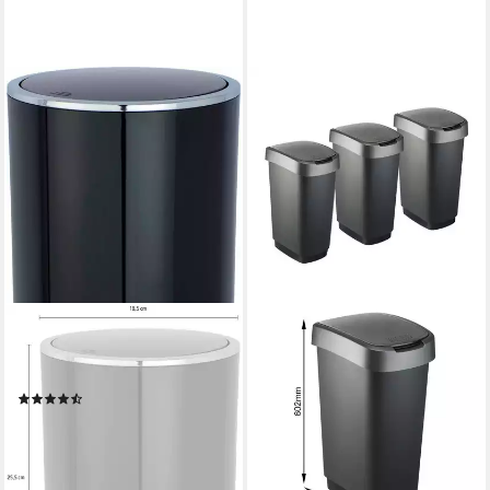
WENKO
Mülleimer Inca, mit
Schwingdeckel, 5 Liter
(33)
31,99 €
UVP
40,99 €
-22%
lieferbar - in 3-4 Werktagen bei dir