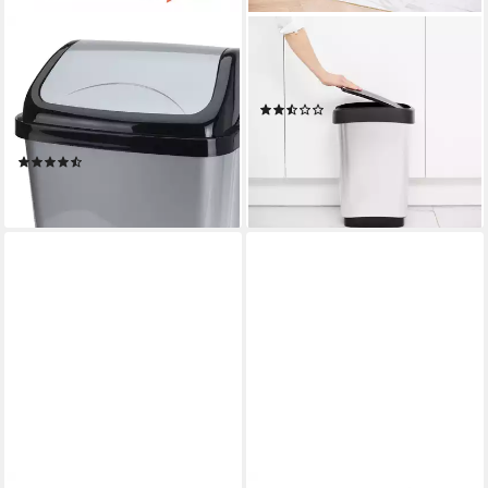
SPETEBO
ROTHO
Mülleimer Rechteckiger
Mülleimer Twist Mülleimer 25l
Abfalleimer mit
mit Deckel, Kunststoff (PP)
(2)
Schwingdeckel, Kunststoff
18,90 €
Mülleimer in grau
lieferbar - in 3-4 Werktagen bei dir
(6)
14,95 €
lieferbar - in 3-4 Werktagen bei dir