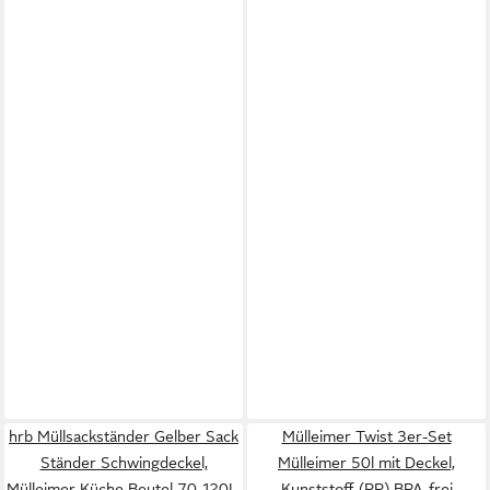
hrb Müllsackständer Gelber Sack
Mülleimer Twist 3er-Set
Ständer Schwingdeckel,
Mülleimer 50l mit Deckel,
Mülleimer Küche Beutel 70-120L,
Kunststoff (PP) BPA-frei