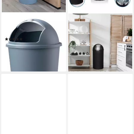
HOME4YOU
HJH OFFICE
Mülleimer, Kunststoff,
Mülleimer PUSH 50L
Pastellblau, Weiß, 50 Liter
Abfalleimer, 50 Liter,
(1)
Abfalleimer mit
32,60 €
Schwingdeckel, Papierkorb
(16,30 €/ 1 Paar)
(2)
lieferbar - in 2-3 Werktagen bei dir
104,90 €
lieferbar - in 5-6 Werktagen bei dir