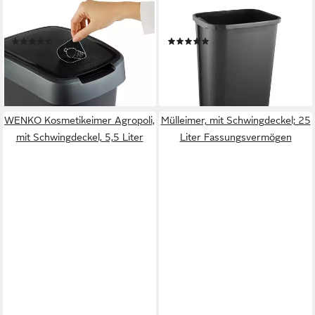
Mülleimer Twist Mülleimer mit
Mülleimer, Mülleimer 25L mit
Deckel 25l, Kunststoff (PP)
Schwenkdeckel
(54)
(6)
17,47 €
18,45 €
UVP
24,45 €
lieferbar - in 3-4 Werktagen bei dir
-25%
lieferbar - in 2-3 Werktagen bei dir
WENKO Kosmetikeimer Agropoli,
Mülleimer, mit Schwingdeckel; 25
mit Schwingdeckel, 5,5 Liter
Liter Fassungsvermögen