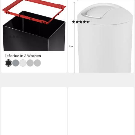
HAILO
WENKO
Mülleimer Big-Box Swing XL,
Mülleimer Brasil, mit
52 l, Stahlblech o. Edelstahl,
Schwingdeckel, 6,5 Liter
(33)
mit selbstschließendem
ab 19,09 €
UVP
24,49 €
Schwingdeckel
-22%
(36)
lieferbar - in 3-4 Werktagen bei dir
ab 64,45 €
UVP
89,99 €
-28%
lieferbar in 2 Wochen