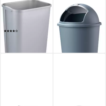
KEEEPER
HOME4YOU
Mülleimer rasmus,
Mülleimer, Kunststoff,
Abfallbehälter mit Rolldeckel,
Pastellblau, Weiß, 50 Liter
22,79 €
50 l, Made in Europe, 39 x
lieferbar - in 2-3 Werktagen bei dir
29,5 x 67,5 cm
(128)
26,27 €
lieferbar - in 6-8 Werktagen bei dir