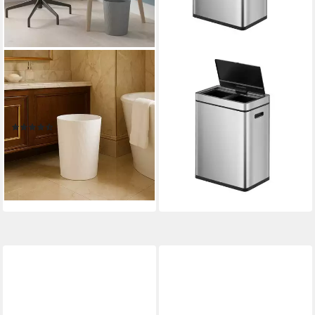
SINOBA
PROREGAL®
Papierkorb moderner
Mülleimer Stylischer Sensor-
Mülleimer Papiereimer 9099
Mülleimer aus Edelstahl,
rund
30+15+15L, Silber
(8)
214,90 €
UVP
268,63 €
7,95 €
UVP
14,95 €
-20%
-47%
lieferbar - in 6-7 Werktagen bei dir
lieferbar - in 2-3 Werktagen bei dir
+4