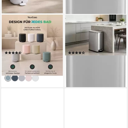
YOURCASA
OTTO HOME
Mülleimer YourCasa
Mülleimer Joonah, Soft Close,
Mülleimer Bad [5L] Elegantes
schmal und kompakt, Nischen-
Design Badezimmer
Mülleimer, Treteimer,
Kosmetikeimer, ABS
Kosmetikeimer mit Deckel
(23)
(14)
Kunsstoff
30,99 €
69,99 €
UVP
35,99 €
UVP
92,45 €
-14%
-24%
lieferbar - in 2-3 Werktagen bei dir
lieferbar - in 2-3 Werktagen bei dir