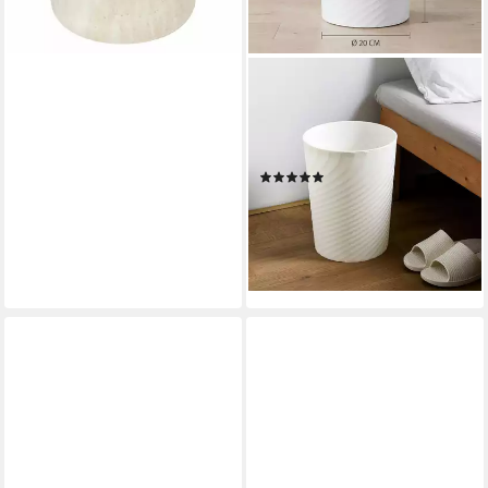
SINOBA
Papierkorb moderner
Mülleimer Papiereimer 8008
rund
(1)
7,95 €
UVP
14,95 €
-47%
lieferbar - in 2-3 Werktagen bei dir
+3