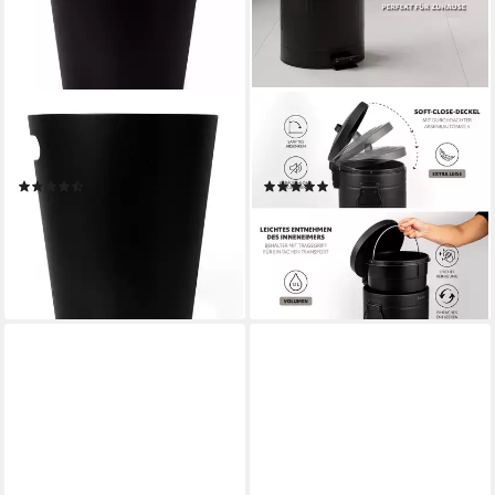
UMBRA
ELUNO
Papierkorb Umbra Woodrow
Mülleimer VINTAGE - 12 Liter
Papierkorb
Fassungsvermögen
(10)
(6)
ab 31,07 €
ab 40,99 €
UVP
53,99 €
lieferbar - in 2-3 Werktagen bei dir
-24%
lieferbar - in 2-3 Werktagen bei dir