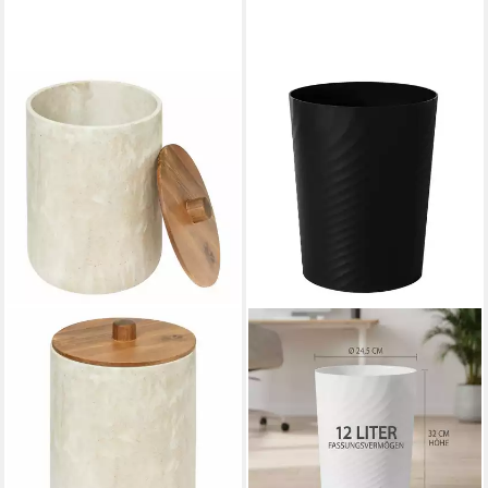
5FIVE SIMPLY SMART
Mülleimer Come Beige 5 L
31,99 €
UVP
40,99 €
-22%
lieferbar - in 3-4 Werktagen bei dir