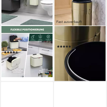
Fast ausverkauft
ELUNO
NEXT
Mülleimer Küchen- und
Mülleimer Vintage Abfalleimer
Badabfalleimer, 3 Liter
mit Softclose-Deckel, 30 L
(2)
Fassungsvermögen
95,00 €
(22)
lieferbar - in 2-3 Werktagen bei dir
ab 28,99 €
UVP
37,99 €
-24%
lieferbar - in 2-3 Werktagen bei dir