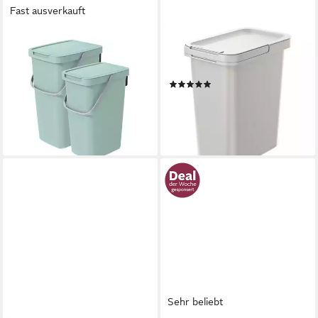
Fast ausverkauft
VIDAATHOME.DE
KEDEN
Mülleimer Q-SYSTEMA
Mülleimer, Mülleimer Keden
Abfalleimer-Set 12 Liter + 20
SYSTEMA 12 Liter
(16)
Liter
11,95 €
29,99 €
lieferbar - in 2-3 Werktagen bei dir
lieferbar - in 3-4 Werktagen bei dir
Sehr beliebt