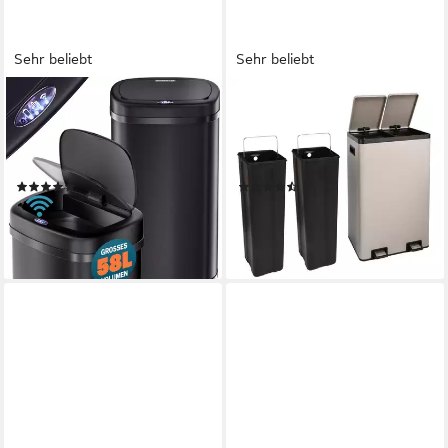
Sehr beliebt
Sehr beliebt
MONZANA
SVITA
Mülleimer, 58 L Automatik
Mülltrennsystem, Mülleimer,
Sensor Mülleimer LED Display
60L, Softclose-Deckel, Pedal,
Müllbehälter berührungslos
Taupe
(40)
(115)
74,95 €
119,99 €
lieferbar - in 3-4 Werktagen bei dir
lieferbar - in 4-5 Werktagen bei dir