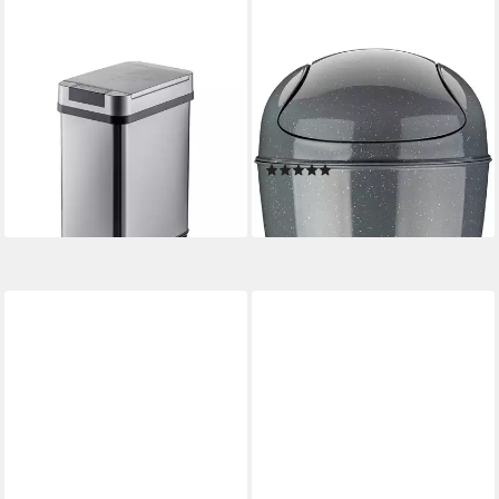
RELAXDAYS
KOZIOL
Mülleimer Edelstahl Mülleimer
Mülleimer DEL M,
mit Sensor, 12 Liter
melaminfrei, 12 Liter, Made in
39,99 €
UVP
69,99 €
Germany
(13)
-43%
24,95 €
lieferbar - in 2-3 Werktagen bei dir
lieferbar - in 6-8 Werktagen bei dir