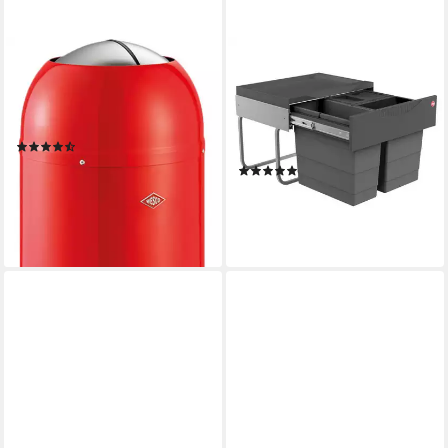
WESCO
HAILO
Mülleimer Kickmaster Junior,
Einbaumülleimer Hailo
Abfallsammler mit Dämpfer,
Abfallsammler 3644911
12 Liter
Swing Raumspar-Tandem-S
(6)
2x 8,5 + 12 Liter, Ausziehbar
ab 88,19 €
UVP
147,00 €
(2)
83,57 €
-40%
lieferbar - in 4-5 Werktagen bei dir
lieferbar - in 2-3 Werktagen bei dir
+1