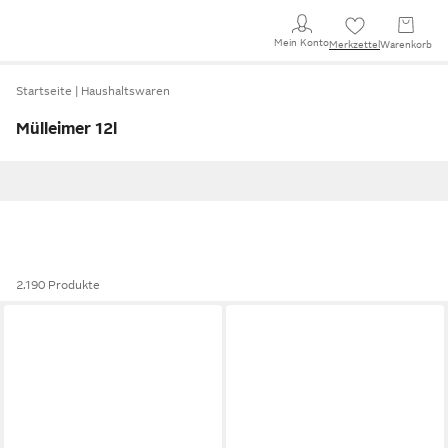
Mein Konto
Merkzettel
Warenkorb
Startseite
Haushaltswaren
Mülleimer 12l
2.190 Produkte