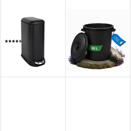
SVITA
YOURCASA
Mülleimer TS12, Treteimer,
Mülleimer YourCasa
12L, Softclose-Funktion, Stahl
Mülltonne - Mülleimer 50-70L
pulverbeschichtet, Schwarz
mit Deckel und Trageriffen,
(18)
Fassungsvermögen 50-70L
29,99 €
39,99 €
ab 33,99 €
-25%
lieferbar - in 2-3 Werktagen bei dir
lieferbar - in 4-5 Werktagen bei dir