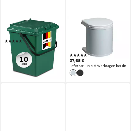
GARANTIA
HAILO
Müllbeutel BIO-Eimer 10 Liter
Einbaumülleimer
grün
Abfallsammler Mono 12 Liter
(5)
schwenkbar, für
ab 15,18 €
Schrankbreite ab 400 mm mit
lieferbar - in 2-3 Werktagen bei dir
(3)
Drehtür
27,65 €
lieferbar - in 4-5 Werktagen bei dir