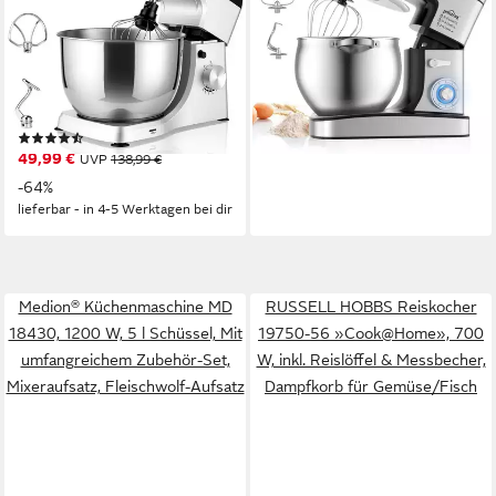
12 l
Kapazität
Edelstahl Schüssel, Safe-Use-
6
Leistungsstufen
Sicherheitssystem,
149,99 €
UVP
209,99 €
Metallgehäuse, inkl. 3-Teiligem
1000 W
Leistung
13,70 €
mtl. in 12 Raten
5,5 l
Kapazität
Patisserie-Set und
-29%
8
Leistungsstufen
Spritzschutz
lieferbar - in 4-5 Werktagen bei dir
(2)
49,99 €
UVP
138,99 €
-64%
lieferbar - in 4-5 Werktagen bei dir
Medion® Küchenmaschine MD
RUSSELL HOBBS Reiskocher
18430, 1200 W, 5 l Schüssel, Mit
19750-56 »Cook@Home», 700
umfangreichem Zubehör-Set,
W, inkl. Reislöffel & Messbecher,
Mixeraufsatz, Fleischwolf-Aufsatz
Dampfkorb für Gemüse/Fisch