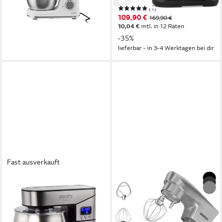
83,99 €
(1)
lieferbar - in 3-4 Werktagen bei dir
109,90 €
169,90 €
10,04 €
mtl. in 12 Raten
-35%
lieferbar - in 3-4 Werktagen bei dir
Fast ausverkauft
CAMRY
HEINRICH´S
Küchenmaschine
Küchenmaschine
2000,00 W
Leistung
1500 W
Leistung
5,00 l
Kapazität
6 l
Kapazität