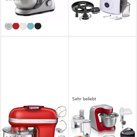
10,49 €
mtl. in 12 Raten
85,99 €
UVP
106,99 €
lieferbar - in 2-3 Werktagen bei dir
-20%
lieferbar - in 3-4 Werktagen bei dir
Sehr beliebt
PROFICOOK
BOSCH
Küchenmaschine PC-KM 1197,
Küchenmaschine MUM5
Retro Knetmaschine 5L mit
Styline MUM56740
starkem 1200W Motor
900 W
Leistung