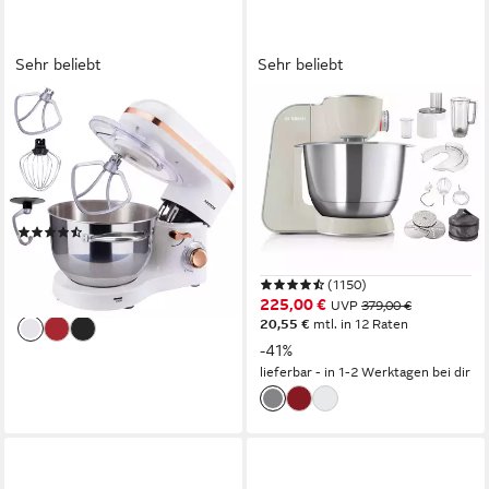
Sehr beliebt
Sehr beliebt
AREBOS
BOSCH
Küchenmaschine 6L
Küchenmaschine Serie 4
Edelstahl-Rührschüssel
MUM58L20,
Durchlaufschnitzler, Mixer,
1500 W
Leistung
6
Leistungsstufen
grau
(312)
1000 W
Leistung
99,90 €
UVP
169,90 €
7
Leistungsstufen
-41%
(1150)
lieferbar - in 2-3 Werktagen bei dir
225,00 €
UVP
379,00 €
20,55 €
mtl. in 12 Raten
-41%
lieferbar - in 1-2 Werktagen bei dir