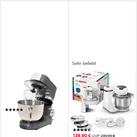
Sehr beliebt
ADLER
BOSCH
Küchenmaschine, 7L
Küchenmaschine Serie 2
Edelstahlschüssel 6
MUMS2EW01,
Rührgeschwindigkeiten
Edelstahlschüssel,
Multifunktional
Durchlaufschnitzler, Deckel
(1)
700 W
Leistung
129,90 €
3,8 l
Kapazität
11,86 €
mtl. in 12 Raten
4
Leistungsstufen
lieferbar - in 2-3 Werktagen bei dir
(256)
139,90 €
UVP
239,99 €