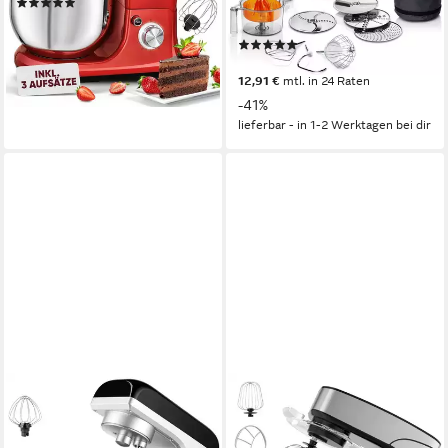
(3)
3,9 l
Kapazität
66,95 €
7
Leistungsstufen
lieferbar - in 2-3 Werktagen bei dir
(3548)
259,90 €
UVP
439,00 €
12,91 €
mtl. in 24 Raten
-41%
lieferbar - in 1-2 Werktagen bei dir
OYAJIA
HOMELUX
Küchenmaschine SM-1521X
Küchenmaschine SC-667
Küchenmaschine, 5,5 l
2500 W
Leistung