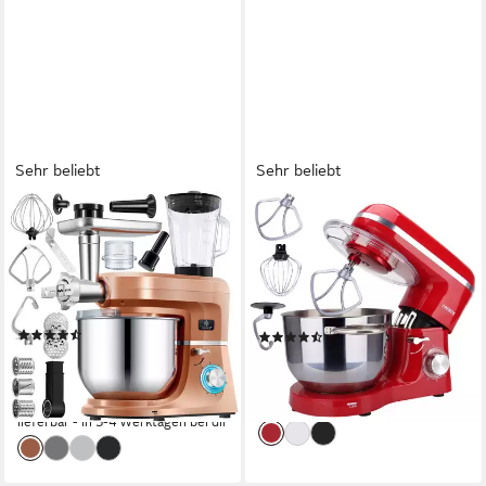
Sehr beliebt
Sehr beliebt
KESSER
AREBOS
Küchenmaschine, Universal
Küchenmaschine 6L
Küchenmaschine K-KM 3000
Edelstahl-Rührschüssel
mit Fleischwolf Knetmaschine
1500 W
Leistung
6
Leistungsstufen
5,5L
(103)
(312)
159,80 €
UVP
229,99 €
99,90 €
UVP
169,90 €
14,59 €
mtl. in 12 Raten
-41%
-31%
lieferbar - in 2-3 Werktagen bei dir
lieferbar - in 3-4 Werktagen bei dir