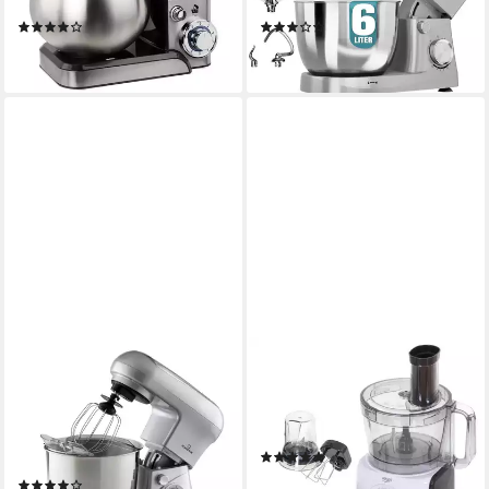
6
Leistungsstufen
10
Leistungsstufen
(16)
(1)
94,90 €
99,99 €
lieferbar - in 2-3 Werktagen bei dir
lieferbar - in 3-4 Werktagen bei dir
KLARSTEIN
ADLER
Küchenmaschine mit
Küchenmaschine, 2000W,
Kochfunktion
3,5L, 12in1 Multifunktionales
Küchengerät mit LCD-Anzeige
1300 W
Leistung
(2)
5 l
Kapazität
114,90 €
(40)