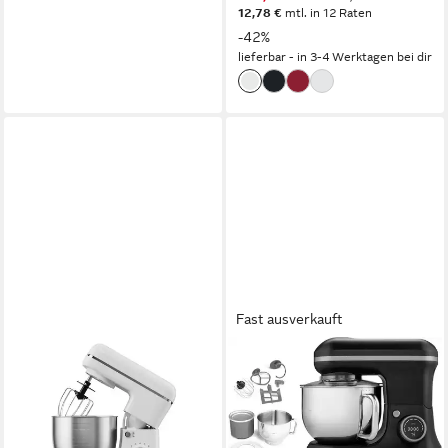
12,78 €
mtl. in 12 Raten
-42%
lieferbar - in 3-4 Werktagen bei dir
Fast ausverkauft
SILVERCREST
MEDION®
Küchenmaschine
Küchenmaschine MD18420
600 W
Leistung
1200 W
Leistung
5 l
Kapazität
5 l
Kapazität
8
Leistungsstufen