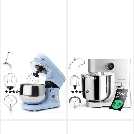
BOMANN
PROFICOOK
Küchenmaschine KM 6030
Küchenmaschine PC-KM
CB blau, Küchenmaschine
1254, XXL 12L Schüssel,
1100 Watt, Knetmaschine 5
Knetmaschine mit 2500W
Liter
Motor
(3)
(9)
45,95 €
249,00 €
lieferbar - in 2-3 Werktagen bei dir
22,74 €
mtl. in 12 Raten
lieferbar - in 2-3 Werktagen bei dir