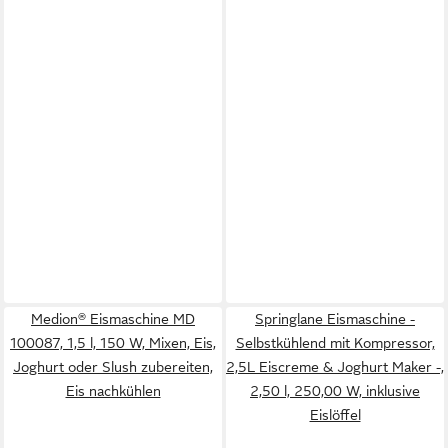
Medion® Eismaschine MD
Springlane Eismaschine -
100087, 1,5 l, 150 W, Mixen, Eis,
Selbstkühlend mit Kompressor,
Joghurt oder Slush zubereiten,
2,5L Eiscreme & Joghurt Maker -,
Eis nachkühlen
2,50 l, 250,00 W, inklusive
Eislöffel