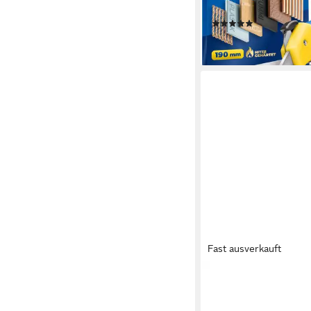
Schere HRC 50-54
(2)
15,98 €
lieferbar - in 2-3 Werktag
Fast ausverkauft
MAY
Haushaltsschere Klei
Allzweckschere feine