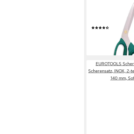
VICTOR (ZENITH)
Haushaltsschere, (1-tl
Rostfreie 9" Edelstahl
Klingenstärke: 3.0mm
(3)
12,99 €
lieferbar - in 3-4 Werktag
EUROTOOLS Scheren
Scherensatz, INOX, 2-t
140 mm, Sof