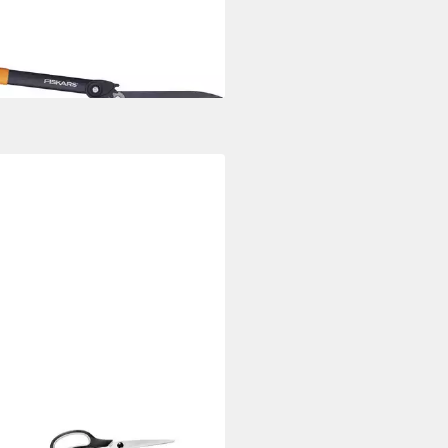
enschere PowerGear II
iebe-Heckenschere 1000596
6,11 €
rbar - in 2-3 Werktagen bei dir