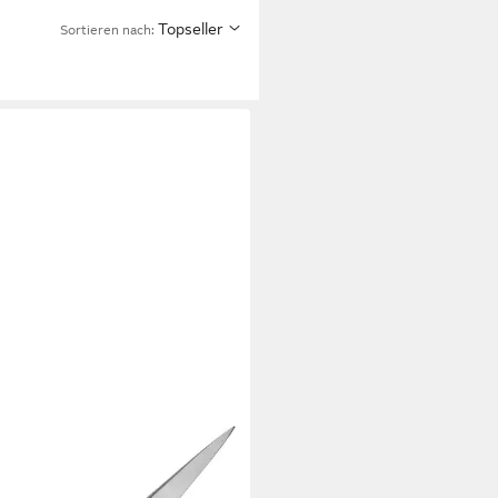
Topseller
Sortieren nach:
haltsschere Feine Schere
weckschere Kleine Schere mit