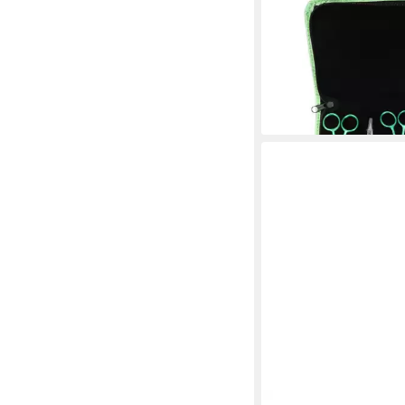
SEMPLIX
Scheren-Set - Schneid
grün-metallic mit Etui, 
39,90 €
UVP
59,95 €
-33%
lieferbar - in 2-3 Werktag