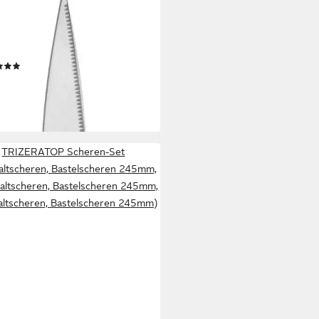
haltsschere Touch, (1-tlg),
ektes Schneiden, extra scharf,
nomisch, komfortabler Griff
(183)
 €
UVP
12,99 €
%
rbar - in 1-2 Werktagen bei dir
TRIZERATOP Scheren-Set
altscheren, Bastelscheren 245mm,
altscheren, Bastelscheren 245mm,
ltscheren, Bastelscheren 245mm)