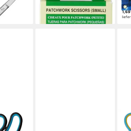
27,27 €
Kuns
lieferbar - in 2-3 Werktagen bei dir
1,69
en bei dir
liefe
RICHARDSON SHEFFIELD
WES
 (3-tlg), 14/
Haushaltsschere REFINEST
Sche
11,99 €
htshänder
Stüc