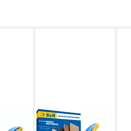
S&R
MAY
rzweckschere
Universalschere Mehrzweck-
Haus
ahl Klinge,
Kombischere 200 mm, 50 mm
Allz