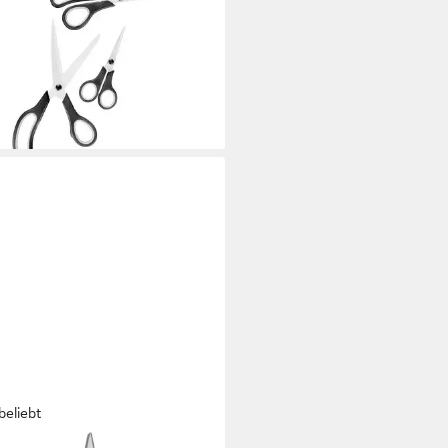
HALT INTERNATIONAL
ren-Set, (Set)
 €
rbar - in 9-11 Werktagen bei dir
beliebt