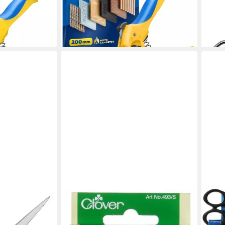
Edelstahl Klinge, Schere HRC 50-54
gera
19,98 €
9,50
lieferbar - in 2-3 Werktagen bei dir
liefe
en bei dir
CLOVER
TSI 
ne Schere
Haushaltsschere Patchworkschere
Haus
 Ausführung
klein 13,5 cm
Allz