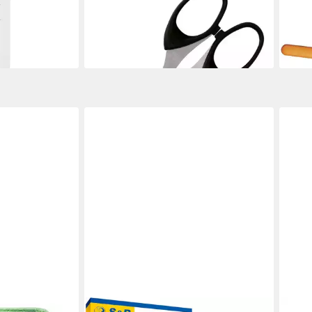
Universalschere, 13 cm, für Links- &
Heck
Rechtshänder
Getr
ab 1,29 €
ab 7
en bei dir
lieferbar - in 2-3 Werktagen bei dir
liefe