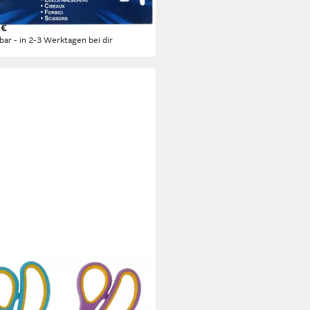
tstoffgriff / Länge: 16
 €
rbar - in 2-3 Werktagen bei dir
TCOTT
ren-Set Easy Grip Scheren 3
k, Universalscheren 20,1cm mit