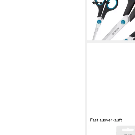
(22)
6,19 €
lieferbar - in 2-3 Werktag
Fast ausverkauft
Universalschere Antih