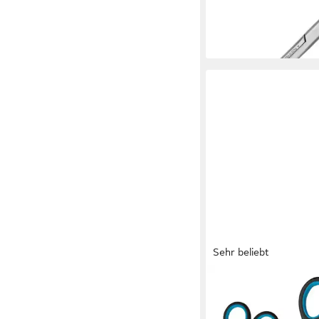
gerade Schneide
10,50 €
lieferbar - in 2-3 Werktag
Sehr beliebt
WESTCOTT
Scheren-Set Easy Grip,
20/ 24,5 cm, für Rec