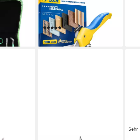
S&R
HAUS
eset 5-tlg
Universalschere Mehrzweckschere
Sche
3,95
(Set, 5 tlg)
190 mm, 42 mm Edelstahl Klinge,
liefe
Schere HRC 50-54
(2)
15,98 €
en bei dir
lieferbar - in 2-3 Werktagen bei dir
Sehr 