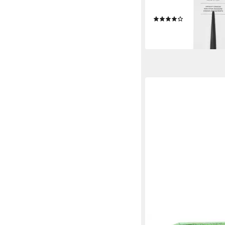
Schwarz, 17,8 cm / 7''
(1)
10,07 €
lieferbar - in 5-6 Werktag