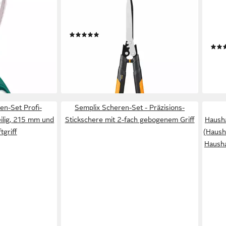
FISKARS
WMF
g), 23 cm lang,
Haushaltsschere Fiskars PowerGear
Haus
klinge,
X HSX92 63 cm 1023631
perf
(1)
ergo
ab 86,19 €
lieferbar - in 2-3 Werktagen bei dir
9,46
en bei dir
-27
liefe
-Set Profi-
Semplix Scheren-Set - Präzisions-
eilig, 215 mm und
Stickschere mit 2-fach gebogenem Griff
Haush
tgriff
(Haush
Hausha