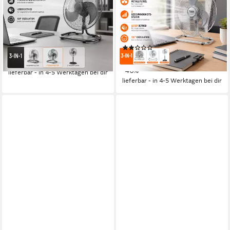
Ventilator 46 cm Höhe 130
Luftkühler45W Leise 45 cm
cm, 3 in 1 STARK
Ventilator
45 W
Leistung
50 W
Leistung
(10)
79,90 €
UVP
129,00 €
79,90 €
UVP
149,00 €
-38%
-46%
lieferbar - in 4-5 Werktagen bei dir
lieferbar - in 4-5 Werktagen bei dir