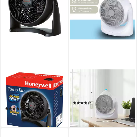
HONEYWELL
LIFETIME
Turboventilator HT-900E4
Standventilator Mini
Tischventilator mit
39 dB
Lautstärke max.
3
Geschwindigkeitsstufen
Kühlelement - Verstellbar
40 W
Leistung
(12)
29,99 €
(15)
35,69 €
lieferbar - in 2-3 Werktagen bei dir
lieferbar - in 2-3 Werktagen bei dir