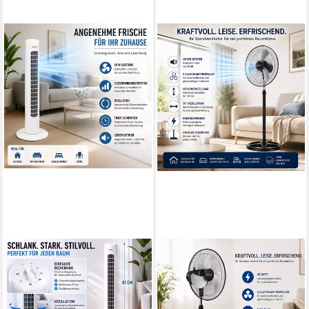
ERTEX
ERTEX
Standventilator Ventilator
Standventilator
TURMVENTILATOR 45 W,
Standventilator Ventilator
Höhe 82 cm, Fernbedienung
Kühler 45W Standventilator