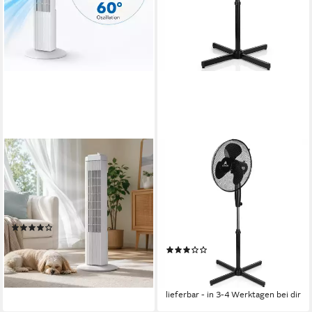
KUMTEL
AERSON
Standventilator
Standventilator Ventilator
Ø40cm, höhenverstellbar bis
3
Geschwindigkeitsstufen
50 W
Leistung
120cm
Manuell, Drehregler
Bedienung
3
Geschwindigkeitsstufen
(14)
50 W
Leistung
79,99 €
140,00 €
(64)
-43%
64,99 €
UVP
89,90 €
lieferbar - in 7-9 Werktagen bei dir
-28%
lieferbar - in 3-4 Werktagen bei dir