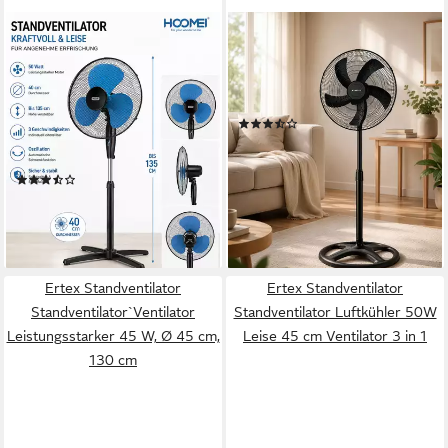
ERTEX
KUMTEL
Standventilator Ventilator
Standventilator
Standventilator Turm 50W,
3
Geschwindigkeitsstufen
60 W
Leistung
40 cm, Höhe 135 cm, BLACK
(3)
BLUE
69,99 €
120,00 €
45 W
Leistung
-42%
(5)
lieferbar in 5 Wochen
79,90 €
UVP
109,00 €
-27%
lieferbar - in 4-5 Werktagen bei dir
Ertex Standventilator
Ertex Standventilator
Standventilator`Ventilator
Standventilator Luftkühler 50W
Leistungsstarker 45 W, Ø 45 cm,
Leise 45 cm Ventilator 3 in 1
130 cm