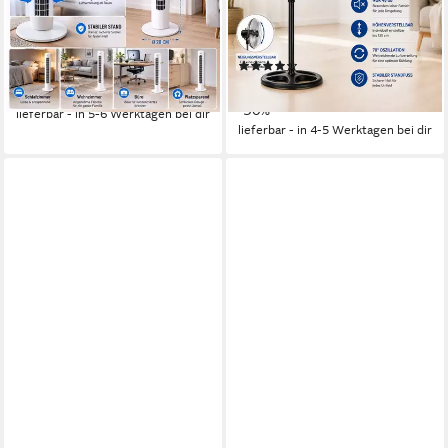
+ Timer
130cm STARK
45 W
Leistung
45 W
Leistung
(8)
79,90 €
UVP
139,00 €
89,90 €
UVP
129,00 €
-43%
-30%
lieferbar - in 5-6 Werktagen bei dir
lieferbar - in 4-5 Werktagen bei dir