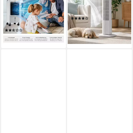
3
Geschwindigkeitsstufen
50 W
Leistung
Bedienfeld, inkl.
Manuell, Drehregler
Bedienung
Fernbedienung
(14)
75 W
Leistung
79,99 €
140,00 €
(11)
-43%
219,99 €
lieferbar - in 7-9 Werktagen bei dir
lieferbar - in 2-3 Werktagen bei dir