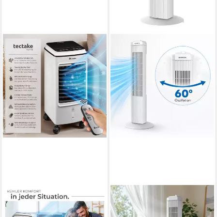
TECTAKE
KUMTEL
Ventilatorkombigerät Mini-
Standventilator
Klimaanlage, Touch-