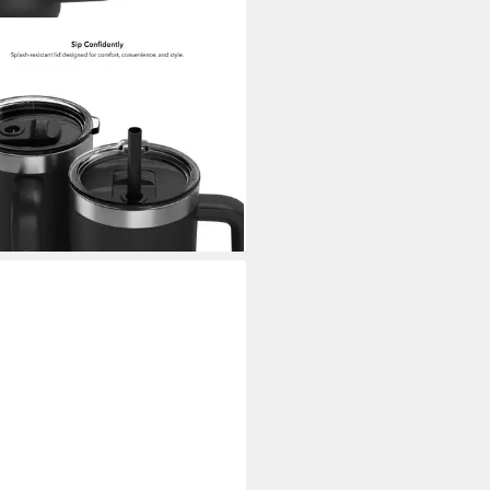
ATESPARK
kflasche HidrateSpark PRO 2
t Tumbler 30 oz (887 ml),
celter Edelstahl, vakuum­isoliert
zu 24 h kalt / 4 h heiß)
9 €
rbar - in 4-5 Werktagen bei dir