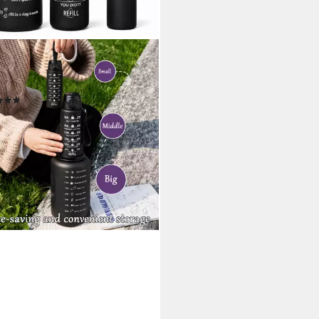
NVEST
kflasche Sport Wasserflaschen
3 Stück 2000 ml 900 ml 300 ml
(1)
 €
14,95 €
%
rbar - in 5-6 Werktagen bei dir