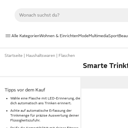
Alle Kategorien
Wohnen & Einrichten
Mode
Multimedia
Sport
Beau
Startseite
Haushaltswaren
Flaschen
Smarte Trink
Tipps vor dem Kauf
Wähle eine Flasche mit LED-Erinnerung, die
dich automatisch ans Trinken erinnert.
Achte auf automatische Erfassung der
Trinkmenge für präzise Auswertung deiner
Flüssigkeitszufuhr.
Prüfe die Kompatibilität mit deiner Fitness-