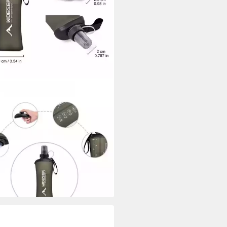
T-KNIGHT®
kflasche Faltbare Trinkflasche
ml, BPA-frei – aus TPU für
ern, Festival
9 €
UVP
29,99 €
rbar - in 2-3 Werktagen bei dir