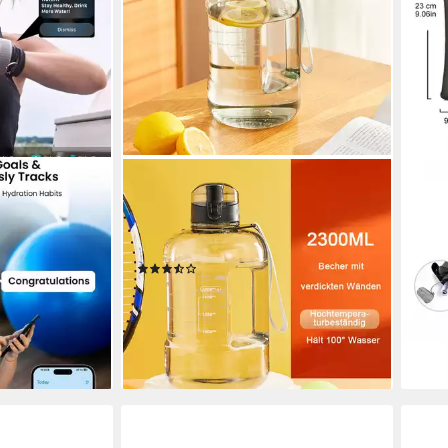
TUWENA
SPOR
ED-Touch-
Trinkflasche 2,3-L-Wasserflasche mit
Trin
arz
großem Fassungsvermögen, Sport-
500 
Wasserflasche
Wand
(3)
24,9
en bei dir
15,99 €
UVP
22,99 €
-17%
-30%
liefe
lieferbar - in 4-5 Werktagen bei dir