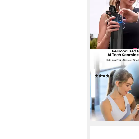
WATERH
Trinkflasche Boost, L
Display, 710 ml, Schw
(2)
ab 54,99 €
lieferbar - in 2-3 Werktag
+5