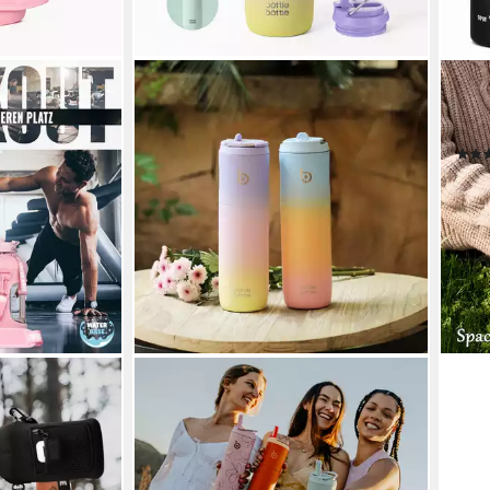
R2 I
Trin
Set 
9,95
-33
liefe
BOTTLE BOTTLE
kflasche mit
Trinkflasche Isolierte Edelstahl
taschen und
Trinkflasche 750 ml mit Strohhalm,
Deckel & Griff, Auslaufsicher,
Doppelwandig, für Sport, Reisen &