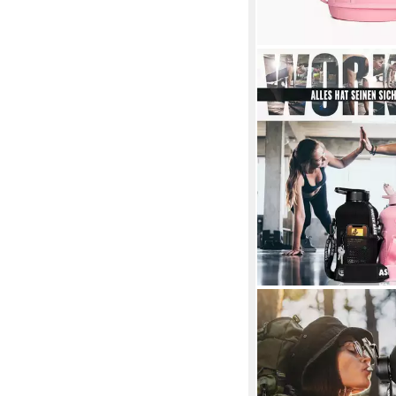
WATER BASE
Trinkflasche 2,2 l Trin
Neoprenhülle, Seiten
Schultergurt
14,95 €
19,95 €