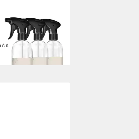
TEC
hflasche 3 x 500ml
hflasche Kunststoff Transparent
Befüllen + Etiketten
(2)
5 €
rbar - in 2-3 Werktagen bei dir