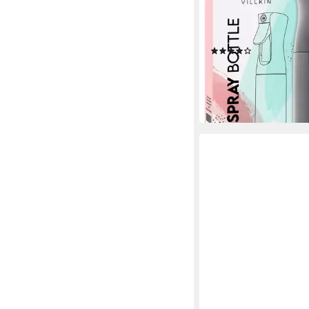
Pflanzensprüher, (2-tl
Haushalt, Haarstyling
Kunst, Pflanzen befe
(5)
14,99 €
lieferbar - in 6-7 Werktag