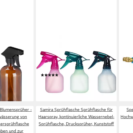
DILARA
NAN
2er Set Brau,
Sprühflasche Sprühflaschen klein für
Sprü
et)
Pflanzen, Blumen, Friseurbedarf
- Dr
9,95
Sprühflaschen, (6-tlg), Ein Sprüher
für alles – präzise, vielseitig, leicht in
-23
(4)
liefe
der Hand
en bei dir
ab 17,90 €
UVP
29,99 €
-40%
lieferbar - in 4-5 Werktagen bei dir
 Blumensprüher -
Samira Sprühflasche Sprühflasche für
Spe
wässerung von
Haarspray, kontinuierliche Wassernebel-
Hochwe
sersprühflasche
Sprühflasche, Drucksprüher, Kunststoff
ben und zur