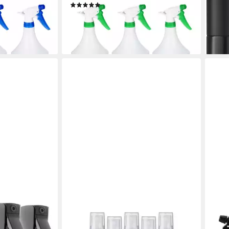
(3)
Pink
14,95 €
UVP
29,99 €
16,9
en bei dir
-50%
-17%
lieferbar - in 2-3 Werktagen bei dir
liefe
CK VERPACKUNG GMBH
TUW
stäuber,
Sprühflasche 5x Kunststoffflasche
Sprü