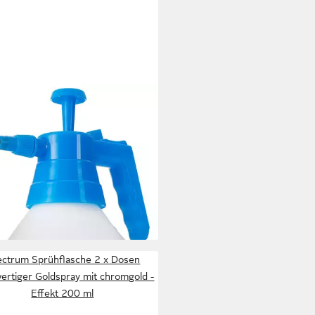
OPROTECT
hflasche Handsprüher - 1,5 Liter
ucksprüher
 €
UVP
12,95 €
%
rbar - in 2-3 Werktagen bei dir
ctrum Sprühflasche 2 x Dosen
rtiger Goldspray mit chromgold -
Effekt 200 ml