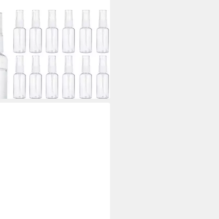
XLEO
hflasche 20x Mini
hflaschen 30ml Plastik
ümzerstäuber Leer
9 €
rbar in 3 Wochen