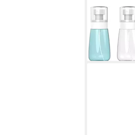
FELIXLEO
Sprühflasche 3x 60ml
Spruehflasche Reisef
Spray Bottle Set, (1-tl
17,99 €
UVP
22,99 €
-22%
lieferbar in 3 Wochen