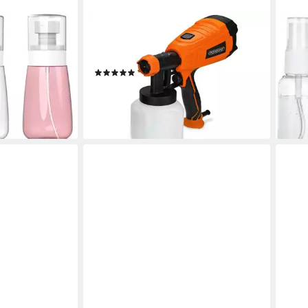
DEUBA
FELI
 Klein
Sprühflasche MSG500, (3-tlg),
Sprü
laschen Leer
abnehmbare Düse
Sprü
(1)
g)
Parf
38,95 €
39,9
lieferbar - in 3-4 Werktagen bei dir
liefe