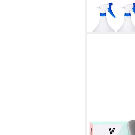
12,99 €
UVP
29,99 €
-57%
lieferbar - in 2-3 Werktag
VILLKIN
Sprühflasche, Wasser