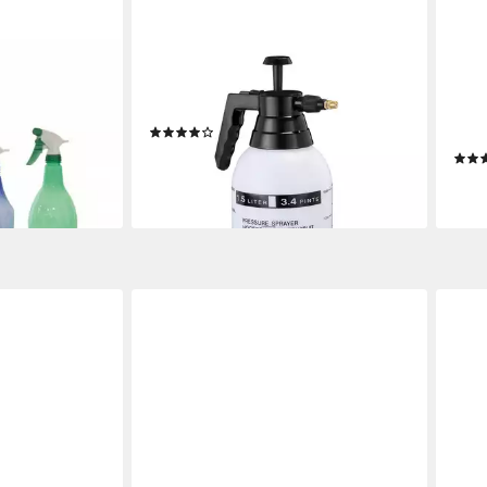
RELAXDAYS
OPU
sprüher, ca.
Sprühflasche Pumpsprühflasche 1,5
Sprü
Liter
Sprü
(10)
zum 
10,99 €
UVP
29,99 €
gen bei dir
12,9
-63%
liefe
lieferbar - in 2-3 Werktagen bei dir