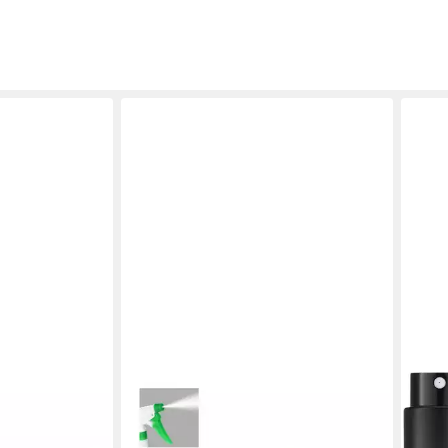
RELAXDAYS
FELI
 blau
Sprühflasche 6x Sprühflasche in
Sprü
Grün, (6er Set, 6-tlg., 6-teiliges Set)
Zers