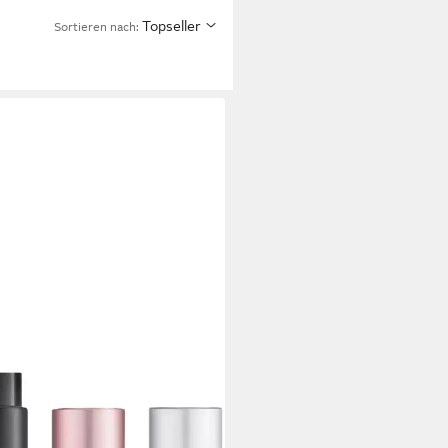
Topseller
Sortieren nach:
XLEO
hflasche 3er Set 8ml Parfum
täuber Leer Nachfüllbar Silber