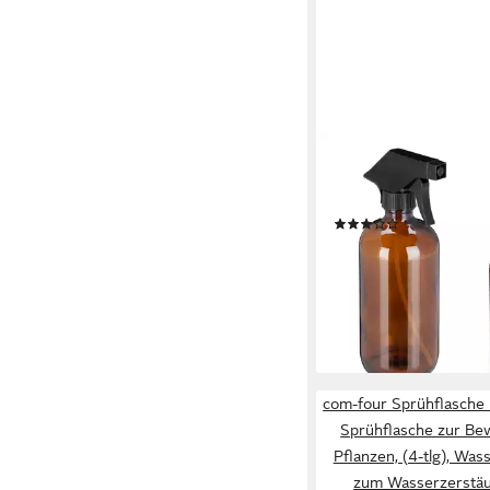
RELAXDAYS
Sprühflasche Glas im 
(2er-Set, 2-tlg., 2er S
(2)
11,99 €
UVP
29,99 €
-60%
lieferbar - in 2-3 Werktag
com-four Sprühflasche
Sprühflasche zur Be
Pflanzen, (4-tlg), Was
zum Wasserzerstäu