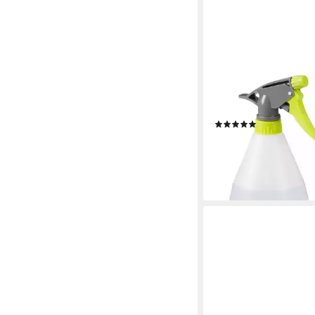
RELAXDAYS
Sprühflasche 500 ml i
(3er Set, 3-tlg., 3er S
(10)
10,99 €
UVP
29,99 €
-63%
lieferbar - in 2-3 Werktag