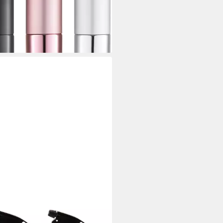
 Schwarz, (1-tlg)
9 €
UVP
20,39 €
rbar in 3 Wochen
ENA
hflasche 2 Stk Sprühflaschen