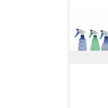
GREEMOTION
Sprühflasche Pflanzen
550 ml, (1-tlg)
1,95 €
lieferbar - in 9-11 Werkta