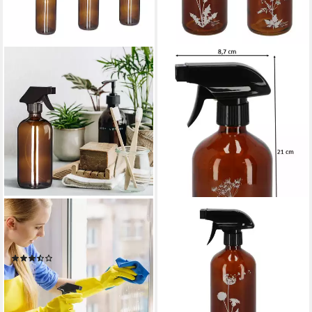
RELAXDAYS
DEKOWUNDER
Sprühflasche Glas 500ml 6er
Zerstäuberflasche
Set, (6er Set, 6-tlg., 6er Set)
Sprühflaschen Glas 2er Set
(3)
0,5 L Grün oder Braun
16,99 €
UVP
39,99 €
Nachfüllbar
-58%
10,90 €
lieferbar - in 2-3 Werktagen bei dir
lieferbar - in 3-4 Werktagen bei dir