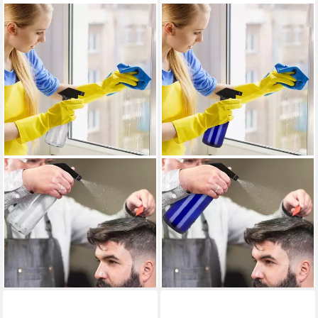
RELAXDAYS
RELAXDAYS
Sprühflasche 8 x
Sprühflasche 4 x
Sprühflasche aus Glas, (2er
Sprühflasche Glas Blau, (2er-
Set, 2-tlg., 2er Set)
Set, 2-tlg., 2er Set)
33,99 €
20,95 €
UVP
59,99 €
UVP
39,99 €
-43%
-48%
lieferbar - in 2-3 Werktagen bei dir
lieferbar - in 2-3 Werktagen bei dir