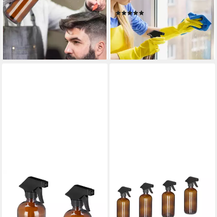
Sprühflasche Glas Braun,
Set, (2er-Set, 2-tlg., 2er Set)
(2)
(2er-Set, 2-tlg., 2er Set)
10,99 €
UVP
29,99 €
18,99 €
UVP
39,99 €
-63%
-53%
lieferbar - in 2-3 Werktagen bei dir
lieferbar - in 2-3 Werktagen bei dir