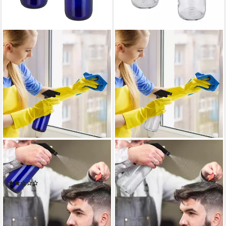
RELAXDAYS
RELAXDAYS
Sprühflasche Glas im 2er Set
Sprühflasche 4 x
Blau, (2er-Set, 2-tlg., 2er Set)
Sprühflasche aus Glas, (2er
(3)
Set, 2-tlg., 2er Set)
13,99 €
UVP
29,99 €
19,99 €
UVP
39,99 €
-53%
-50%
lieferbar - in 2-3 Werktagen bei dir
lieferbar - in 2-3 Werktagen bei dir