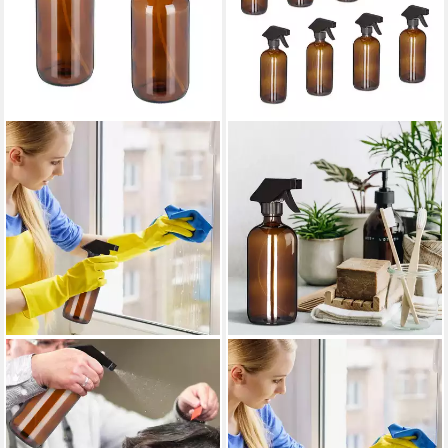
RELAXDAYS
RELAXDAYS
Sprühflasche 8 x
Sprühflasche Glas 500ml 8er
Sprühflasche Glas Braun,
Set, (8er Set, 8-tlg., 8er Set)
21,99 €
(2er-Set, 2-tlg., 2er Set)
UVP
39,99 €