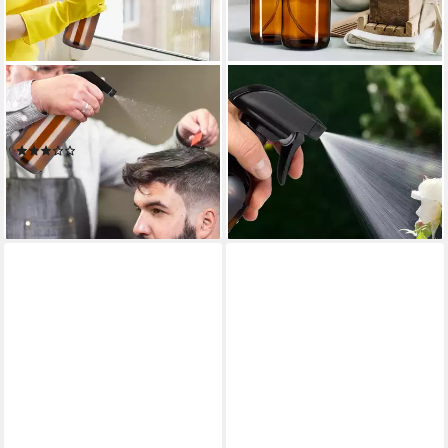
RELAXDAYS
RELAXDAYS
Sprühflasche Glas im 2er Set
Sprühflasche Braunglas 4er
Brau, (2er-Set, 2-tlg., 2er Set)
Set, 250 ml
(2)
ab 14,99 €
UVP
29,99 €
11,99 €
UVP
29,99 €
-50%
-60%
lieferbar - in 2-3 Werktagen bei dir
lieferbar - in 2-3 Werktagen bei dir