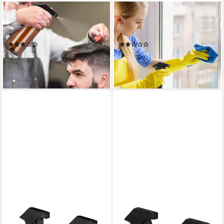
RELAXDAYS
RELAXDAYS
Sprühflasche Glas im 2er Set
Sprühflasche Glas 500ml 4er
Brau, (2er-Set, 2-tlg., 2er Set)
Set, (4er Set, 4-tlg., 4er Set)
(2)
(1)
11,99 €
14,99 €
UVP
29,99 €
UVP
29,99 €
-60%
-50%
lieferbar - in 2-3 Werktagen bei dir
lieferbar - in 2-3 Werktagen bei dir