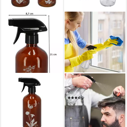
DEKOWUNDER
RELAXDAYS
Zerstäuberflasche
Sprühflasche aus Glas 2er
Sprühflaschen Glas 2er Set
Set, (2er Set, 2-tlg., 2er Set)
(4)
0,5 L Grün oder Braun
13,99 €
UVP
29,99 €
Nachfüllbar
-53%
10,90 €
lieferbar - in 2-3 Werktagen bei dir
lieferbar - in 3-4 Werktagen bei dir