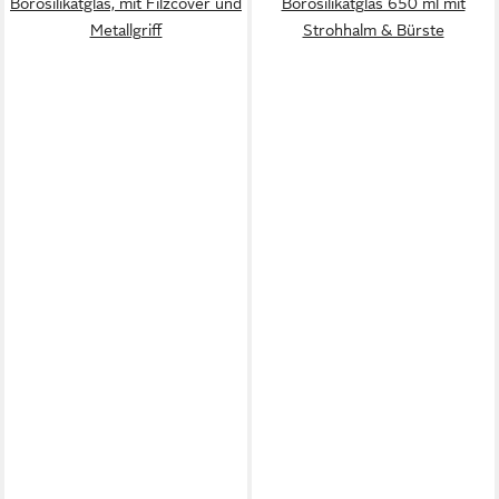
Borosilikatglas, mit Filzcover und
Borosilikatglas 650 ml mit
Metallgriff
Strohhalm & Bürste