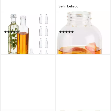
Sehr beliebt
RELAXDAYS
APS
Trinkflasche Flaschen zum
Trinkflasche, Glas, Deckel aus
Befüllen 250 ml, 10er Pack
Edelstahl
(4)
(23)
ab 15,99 €
ab 12,98 €
UVP
39,99 €
UVP
20,69 €
-60%
-37%
lieferbar - in 2-3 Werktagen bei dir
lieferbar - in 2-3 Werktagen bei dir