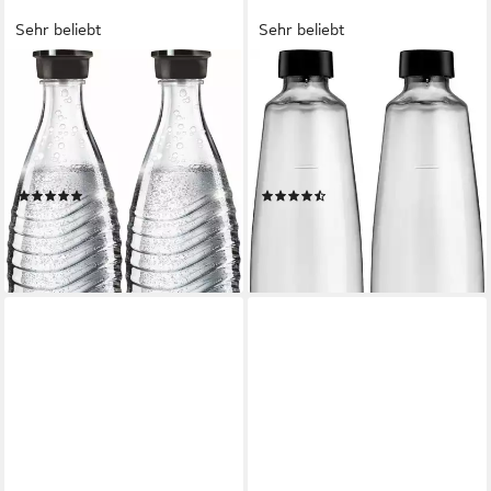
Sehr beliebt
Sehr beliebt
SODASTREAM
SODASTREAM
Wassersprudler Flasche, (Set,
Wassersprudler Flasche
2-tlg), passend für die
DuoPack, (Set, 2-tlg), 1L
SodaStream Modelle Crystal
Glasflache, Ersatzflaschen Für
und Penguin
SodaStream DUO, 2x 1L
(1181)
(107)
ab 16,36 €
ab 16,72 €
UVP
34,99 €
UVP
36,99 €
-53%
-55%
lieferbar - in 1-2 Werktagen bei dir
lieferbar - in 1-2 Werktagen bei dir