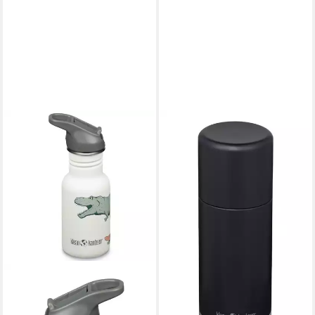
KLEAN KANTEEN
Trinkflasche Klean Kanteen
TK Pro -SB Thermosflasche
mit Becher 750ml
65,00 €
lieferbar - in 3-4 Werktagen bei dir
KLEAN KANTEEN
Trinkflasche Klean Kanteen
Kids - Trinkflasche 355ml Flip