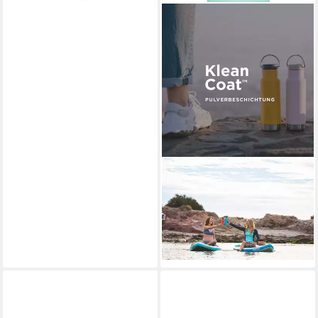
KLEAN KANTEEN
Trinkflasche Klean Kanteen
Blue Tint Trinkflasche Classic
800ml Sport Cap
31,00 €
lieferbar - in 3-4 Werktagen bei dir