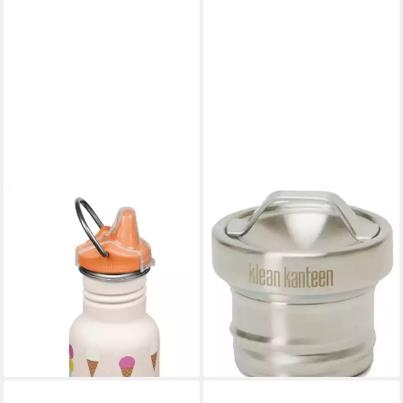
KLEAN KANTEEN
KLEAN KANTEEN
Trinkflasche Klean Kanteen
Trinkflasche Kanteen® "All
Edelstahl-Kindertrinkflasche,
Stainless" Edelstahl Deckel
19,00 €
Sippy, Edelstahltrinkflasche
lieferbar - in 3-4 Werktagen bei dir
für Kinder
24,95 €
lieferbar - in 4-5 Werktagen bei dir