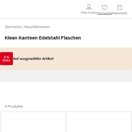
Mein Konto
Merkzettel
Warenkorb
Startseite
Haushaltswaren
Klean Kanteen Edelstahl Flaschen
5 %
Auf ausgewählte Artikel
Extra
4 Produkte