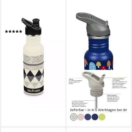
KLEAN KANTEEN
Trinkflasche Classic Narrow,
532ml mit Sport Cap
(1)
ab 27,50 €
lieferbar - in 3-4 Werktagen bei dir
KLEAN KANTEEN
Trinkflasche Edelstahl
Kindertrinkflasche, Flip Sport,
355ml
24,95 €
lieferbar - in 4-5 Werktagen bei dir