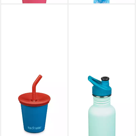
KLEAN KANTEEN
Trinkflasche Klean 296ml Kid
Kanteen®Kid Steel Cup (Kid
Straw Lid)-Mykonos Blue
24,95 €
lieferbar - in 4-5 Werktagen bei dir