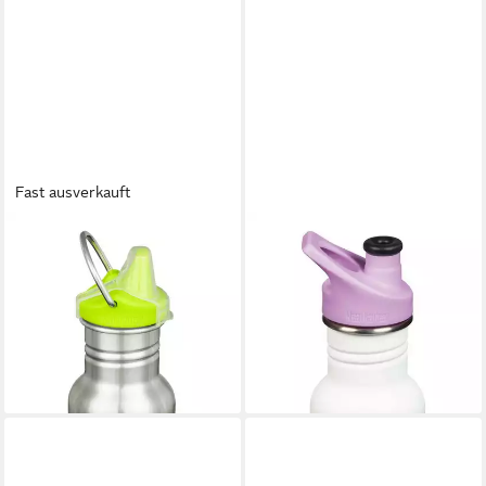
Fast ausverkauft
KLEAN KANTEEN
KLEAN KANTEEN
Trinkflasche Klean Kanteen
Trinkflasche Klean Kanteen
Kids - Trinkflasche 355ml mit
Kinder Trinkflasche 355ml mit
Sippy Cap
Sport Cap
21,94 €
21,95 €
lieferbar - in 2-3 Werktagen bei dir
lieferbar - in 3-4 Werktagen bei dir