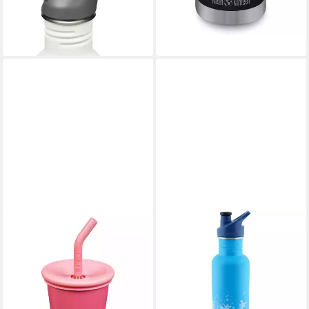
Sport Cap
21,95 €
lieferbar - in 2-3 Werktagen bei dir
KLEAN KANTEEN
KLEAN KANTEEN
Trinkflasche Kid Kanteen®Kid
Trinkflasche Klean Kanteen
Steel Cup (Kid Straw Lid) Pink
Schneeflocken Trinkflasche
Rot
800ml, Sport Cap, blau
21,95 €
29,00 €
lieferbar - in 3-4 Werktagen bei dir
lieferbar - in 3-4 Werktagen bei dir