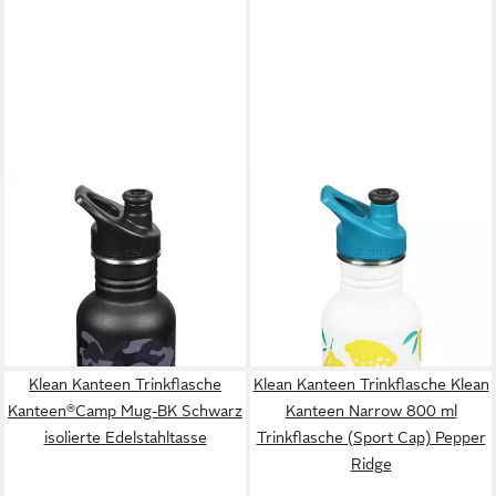
KLEAN KANTEEN
KLEAN KANTEEN
Trinkflasche 800ml
Trinkflasche 800ml
Kanteen®Classic (Sport Cap)
Kanteen®Classic (Sport Cap)
Black Camo
Lemon Zitronen weiß
32,95 €
Edelstahltrinflasche
lieferbar - in 3-4 Werktagen bei dir
32,00 €
lieferbar - in 2-3 Werktagen bei dir
Klean Kanteen Trinkflasche
Klean Kanteen Trinkflasche Klean
Kanteen®Camp Mug-BK Schwarz
Kanteen Narrow 800 ml
isolierte Edelstahltasse
Trinkflasche (Sport Cap) Pepper
Ridge