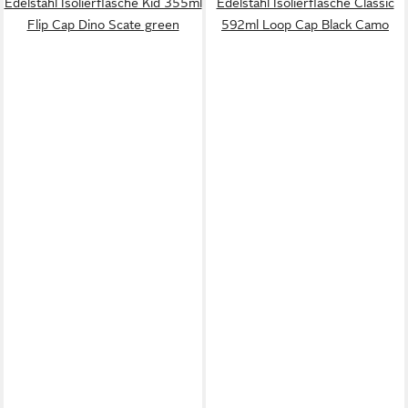
Edelstahl Isolierflasche Kid 355ml
Edelstahl Isolierflasche Classic
Flip Cap Dino Scate green
592ml Loop Cap Black Camo