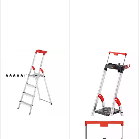
HAILO
Trittleiter Hailo Alu-
Sicherheits-Stehleiter 4-
stufig L61 HB
(1)
82,95 €
in 2-3 Werktagen bei dir