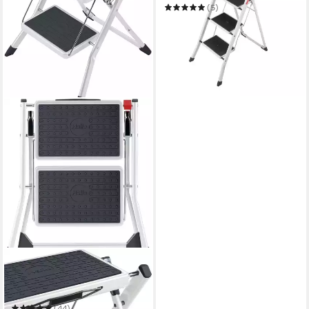
Trittleiter mit 3 Stufen, klein
(5)
42,99 €
UVP
49,99 €
-14%
in 2-3 Werktagen bei dir
HAILO
Trittleiter MK60
StandardLine
(44)