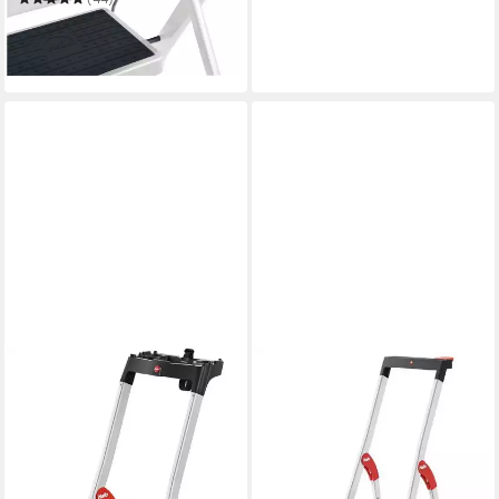
ab 34,72 €
UVP
49,99 €
-31%
lieferbar in 2 Wochen