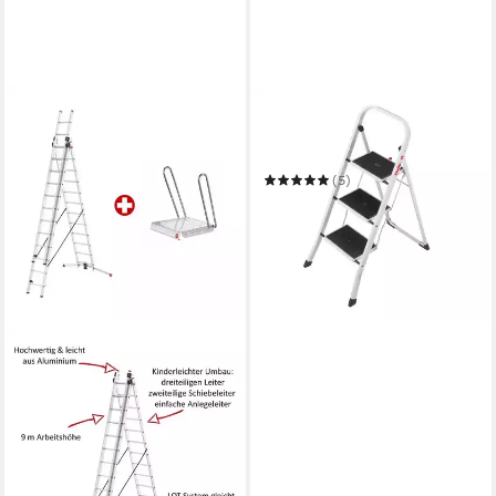
HAILO
Trittleiter HobbyStep
Klapptritt aus Stahl, weisse
Trittleiter mit 3 Stufen, klein
(5)
42,99 €
UVP
49,99 €
-14%
in 2-3 Werktagen bei dir