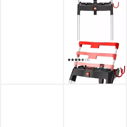
HAILO
Stehleiter L100 TopLine
(9)
ab 138,06 €
UVP
154,99 €
-11%
in 2-3 Werktagen bei dir