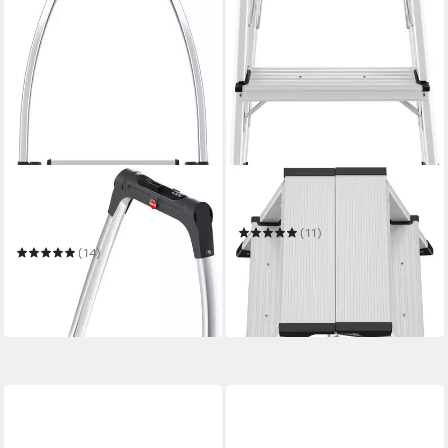
HAILO
HAILO
Klapptritt Trittleiter - K100
Trittleiter D60 StandardLine
TopLine, aus Aluminuim und
(11)
Kunststoff
ab 47,75 €
UVP
74,99 €
(14)
ab 103,97 €
UVP
129,99 €
-36%
-20%
in 3-4 Werktagen bei dir
in 3-4 Werktagen bei dir