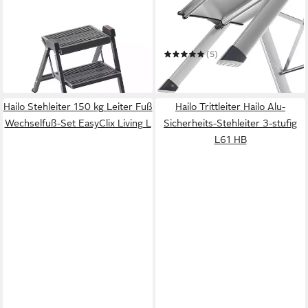
HAILO
HAILO
Trittleiter Hailo Klappleiter
Trittleiter MK80
4410001 Stepfix 2stufig
ComfortLine
84,42 €
Trittleiter mit Wandhaken
(5)
in 4-5 Werktagen bei dir
ab 77,03 €
in 3-4 Werktagen bei dir
Hailo Stehleiter 150 kg Leiter Fuß
Hailo Trittleiter Hailo Alu-
Wechselfuß-Set EasyClix Living L
Sicherheits-Stehleiter 3-stufig
L61 HB