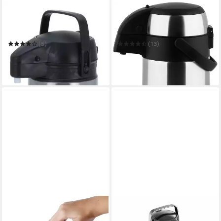
KOOPMAN
CS KOCH-SYSTEME
Pump-Isolierkanne
Pump-Isolierkanne PASSAU,
Isolierkanne Pumpkanne
doppelwandiger Edelstahl
Kaffeekanne 1,9L
(5)
(13)
19,95 €
ab 31,40 €
UVP
34,95 €
UVP
44,99 €
-43%
-30%
in 5-6 Werktagen bei dir
in 3-4 Werktagen bei dir
APS
AXENTIA
Pump-Isolierkanne Budget
Pump-Isolierkanne Airpot