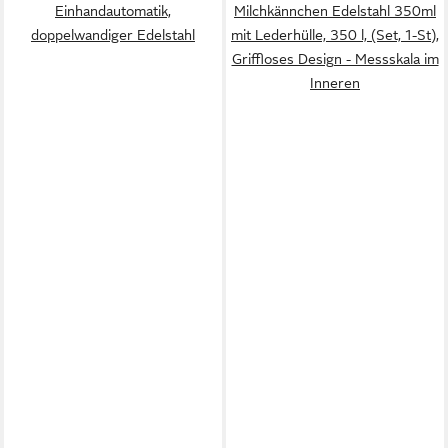
Einhandautomatik,
Milchkännchen Edelstahl 350ml
doppelwandiger Edelstahl
mit Lederhülle, 350 l, (Set, 1-St),
Griffloses Design - Messskala im
Inneren