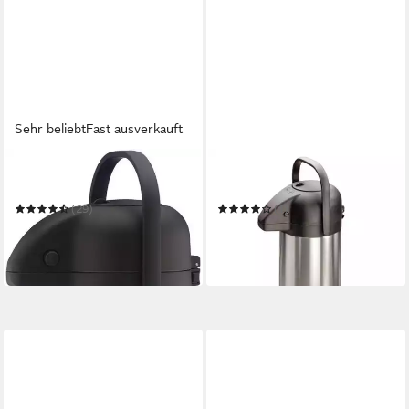
Sehr beliebt
Fast ausverkauft
ALFI
MATO INTERPRÄSENT
Pump-Isolierkanne TT
Pump-Isolierkanne
(29)
(1)
ab 44,99 €
ab 24,90 €
UVP
64,95 €
in 3-4 Werktagen bei dir
-31%
in 6-7 Werktagen bei dir