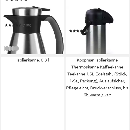
EMSA
GRAVIDUS
Isolierkanne Soft Grip
Pump-Isolierkanne Edelstahl
Airport Pumpkanne
(186)
Thermoskanne
ab 27,23 €
UVP
41,99 €
(1)
Fassungsvermögen 3 Liter
33,99 €
-35%
in 2-3 Werktagen bei dir
am nächsten Werktag bei dir
Edelstahl/Schwarz
Edelstahl/Blau
Edelstahl/Rot
Edelstahl/Pink
Isolierkanne, 0.3 l
Koopman Isolierkanne
Thermoskanne Kaffeekanne
Teekanne 1,5L Edelstahl, (Stück,
1-St., Packung), Auslaufsicher,
Pflegeleicht, Druckverschluss, bis
6h warm / kalt