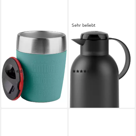
Sehr beliebt
EMSA
EMSA
Thermobecher Travel Cup, 1-
Isolierkanne Samba, 1,5 l,
tlg., Edelstahl, Silikon, 0,2
XXL-Modell, zeitloses Design,
Liter, Edelstahl, Trink- und
einfacher Knopfdruck, 24h
Eisbecher, gummierte
kalt, 12h warm
(21)
(31)
Manschette
ab 17,99 €
ab 21,91 €
UVP
24,99 €
lieferbar - in 2-3 Werktagen bei dir
-12%
lieferbar in 4 Wochen
+1