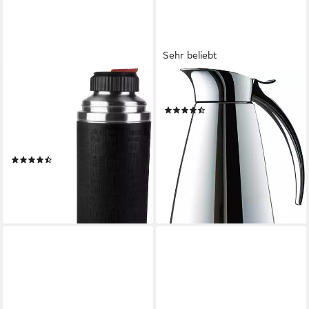
Sehr beliebt
EMSA
EMSA
Thermoflasche Senator
Isolierkanne Eleganza, 1,3 l
(73)
Sleeve, Silikonmanschette,
ab 37,21 €
UVP
61,99 €
Safe Loc Verschluss, dicht,
-40%
12h heiß, 24h kalt
lieferbar in 4 Wochen
(129)
ab 39,59 €
lieferbar - in 2-3 Werktagen bei dir