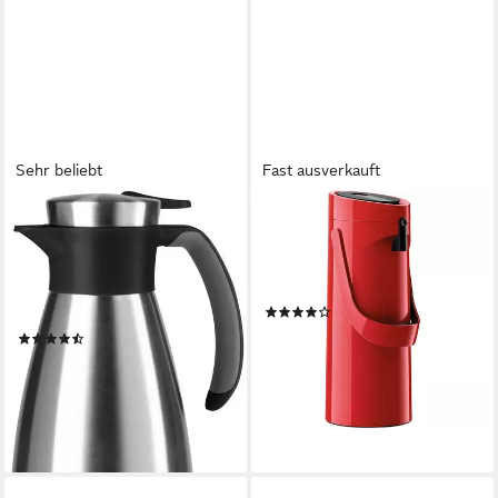
Sehr beliebt
Fast ausverkauft
EMSA
EMSA
Isolierkanne Soft Grip, 1,5 l,
Thermoflasche Emsa PONZA
(1-St), Quick Tip Verschluss,
Pump-Isolierkanne 1,9 Liter,
rutschfester Halt, 12 h heiß,
(Comfort
(11)
24 h kalt
ab 41,23 €
(188)
lieferbar - in 2-3 Werktagen bei dir
ab 27,23 €
UVP
41,99 €
-35%
lieferbar - in 1-2 Werktagen bei dir