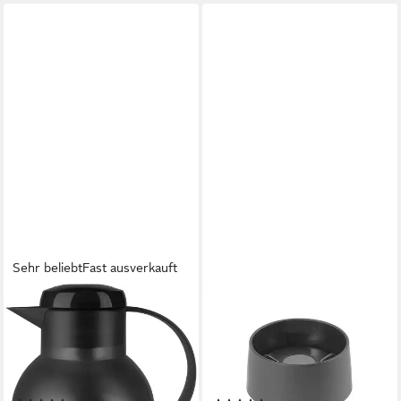
Sehr beliebt
Fast ausverkauft
EMSA
EMSA
Isolierkanne Samba, 1 l,
Thermoflasche Ersatzdeckel
zeitloses Design, einfacher
Travel Mug, für
Knopfdruck, 24h kalt, 12h
Thermobecher 0,36 Liter &
warm
0,5 Liter (1 Stück)