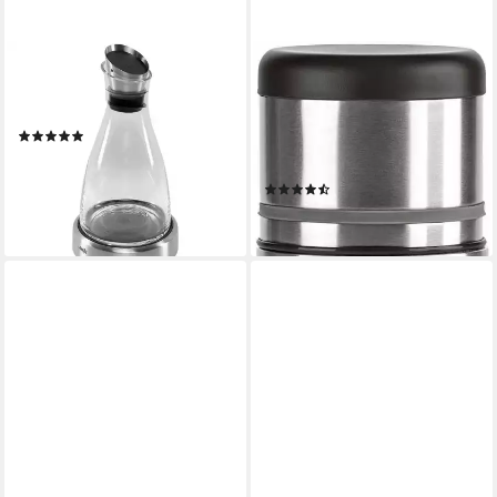
EMSA
EMSA
Karaffe Flow Kühlkaraffe 1,0l
Isolierflasche Mobilty,
glas 505219
Edelstahl schwarz, SAFE
(4)
LOC-Verschluss, 100% dicht,
ab 45,44 €
12h heiß/24h kalt
lieferbar - in 3-4 Werktagen bei dir
(260)
ab 31,99 €
lieferbar - in 2-3 Werktagen bei dir