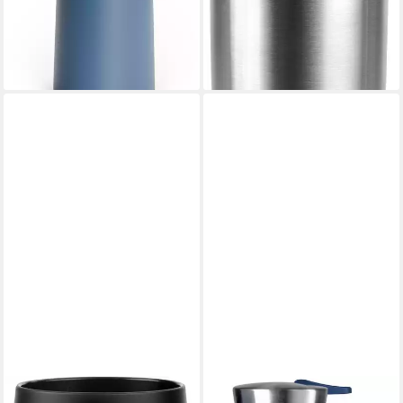
warm/24h kalt), Quick-Press-
kalt - 360 ml / 6h heiß, 12h
lieferbar - in 2-3 Werktagen bei dir
-33%
Deckel, Einhandbedienung,
kalt - 500 ml, 100% dicht
+5
lieferbar in 4 Wochen
ergonomischer
+1
Schraubdeckel
EMSA
EMSA