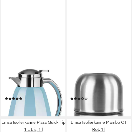
EMSA
EMSA
Isolierkanne CAMPO,
Isolierkanne SENATOR,
Isolierkanne, Pastellblau, 1
Isolierflasche, Edelstahl, 350
Liter, (1-St), Auslaufsicher
ml, (1-St), Auslaufsicher
(1)
(14)
52,69 €
ab 30,19 €
lieferbar - in 2-3 Werktagen bei dir
lieferbar - in 2-3 Werktagen bei dir
Emsa Isolierkanne Plaza Quick Tip
Emsa Isolierkanne Mambo QT
1 L Eis, 1 l
Rot, 1 l