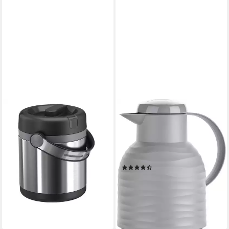
EMSA
EMSA
Thermobehälter Isolier-
Isolierkanne Samba Wave, 1 l,
Speisegefäß Mobility 1,2 Liter
Made in Germany, 12h
Edelstahl, Edelstahl
warm/24h kalt, Quick-Press-
ab 34,95 €
Deckel, Glaskolben
lieferbar - in 2-3 Werktagen bei dir
(215)
ab 15,03 €
UVP
22,49 €
-33%
lieferbar - in 1-2 Werktagen bei dir