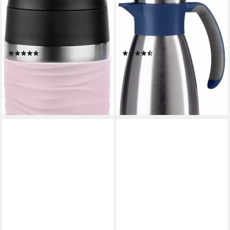
Thermobecher Travel Mug
Isolierkanne Soft Grip, 1 l, (1-
Classic Wave, Edelstahl,
St), Quick Tip Verschluss,
Kunststoff, Silikon, 100% dicht,
rutschfester Halt, 12 h heiß,
spülmaschinenfest, 360°-
24 h kalt
(105)
(188)
Trinköffnung
ab 34,99 €
ab 24,17 €
UVP
32,99 €
lieferbar - in 2-3 Werktagen bei dir
-27%
lieferbar - in 1-2 Werktagen bei dir