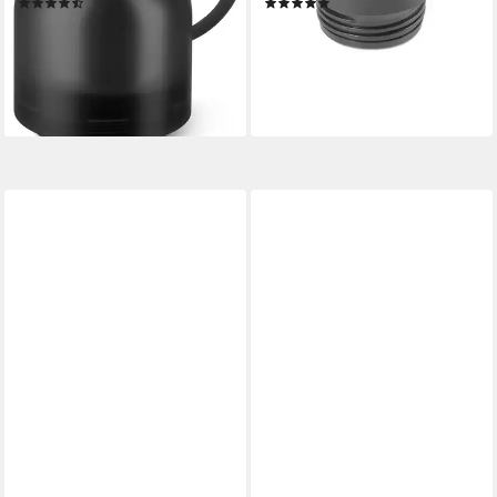
(68)
(5)
ab 16,41 €
12,49 €
UVP
22,49 €
lieferbar - in 2-3 Werktagen bei dir
-27%
lieferbar - in 1-2 Werktagen bei dir
+8