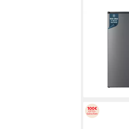
HOMEX
Gefrierschrank FS16
54.5 x 142.5 x 57.5 cm
B
168 l
Kapazität Gefrieren
37 dB(A)
Betriebsgeräus
Produktdatenblatt
269,99 €
UVP
499,99 €
13,41 €
mtl. in 24 Raten
-46%
lieferbar - in 4-5 Werktag