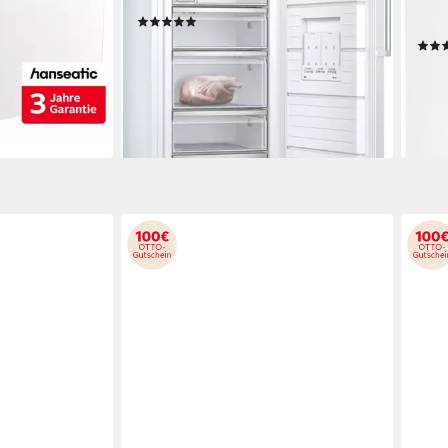
38 d
Produktdatenblatt
(57)
Produk
799,00 €
UVP
1.609,00 €
23,20 €
mtl. in 48 Raten
ab 6
-50%
18,8
-24
liefe
en bei dir
lieferbar in 2 Wochen