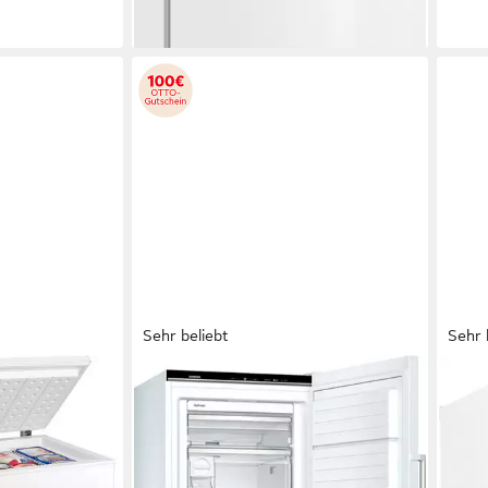
Sehr beliebt
Sehr 
SIEMENS
BEK
A
Gefrierschrank iQ500 GS51NAWCV
Gef
727
H/T
70 x 161 x 78 cm
B/H/T
n
290 l
Kapazität Gefrieren
70 x
ch
38 dB(A)
Betriebsgeräusch
404 l