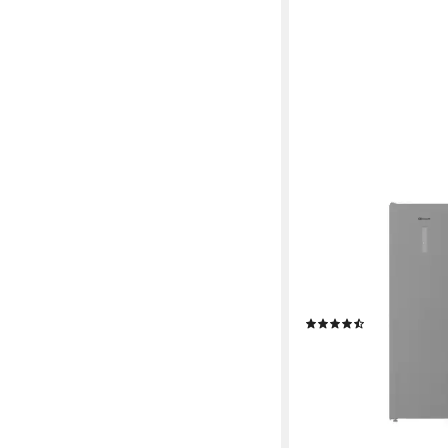
BAUKNECHT
Gefrierschrank GKN 
59,7 x 186,5 x 70,9 cm
286 l
Kapazität Gefriere
34 dB(A)
Betriebsgeräus
Produktdatenblatt
(13)
719,00 €
UVP
979,00 €
20,87 €
mtl. in 48 Raten
-27%
lieferbar - in 2-4 Werktag