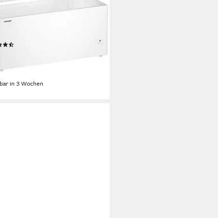
 x 82,5 x 70,2cm
B/H/T
Kapazität Gefrieren
B(A)
Betriebsgeräusch
tdatenblatt
(2)
00 €
UVP
999,00 €
 €
mtl. in 48 Raten
rbar in 3 Wochen