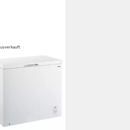
ausverkauft
ELUX
iertruhe CCO300BD
Kapazität Gefrieren
tdatenblatt
00 €
UVP
899,00 €
 €
mtl. in 24 Raten
rbar - in 6-8 Werktagen bei dir