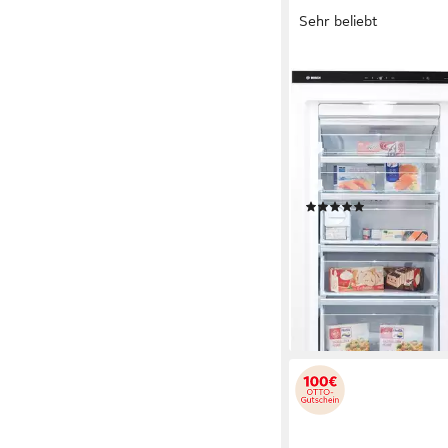
Sehr beliebt
BOSCH
Gefrierschrank Serie 
GSN54AWCV
70 x 176 x 78 cm
B/H/T
328 l
Kapazität Gefriere
38 dB(A)
Betriebsgeräus
Produktdatenblatt
(122)
879,00 €
UVP
1.659,00 
25,52 €
mtl. in 48 Raten
-47%
lieferbar - in 2-4 Werktag