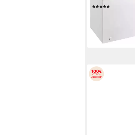
Produktdatenblatt
(37)
649,99 €
UVP
819,00 €
18,87 €
mtl. in 48 Raten
-21%
lieferbar - in 2-4 Werktag