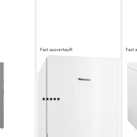
Fast ausverkauft
Fast 
MIELE
FRIG
I18660C
Gefrierschrank FN 4372 D-1
Gefr
B/H/T
59,7 x 185,5 x 67,5 cm
B/H/T
290 l
n
278 l
Kapazität Gefrieren
Produk
ch
36 dB(A)
Betriebsgeräusch
349,
Produktdatenblatt
17,33
(4)
-61%
899,00 €
UVP
1.069,00 €
liefe
26,10 €
mtl. in 48 Raten
-16%
lieferbar - in 2-4 Werktagen bei dir
en bei dir