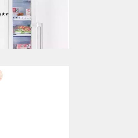
B(A)
Betriebsgeräusch
tdatenblatt
(75)
49,00 €
UVP
849,00 €
4 €
mtl. in 48 Raten
%
rbar - in 6-7 Werktagen bei dir