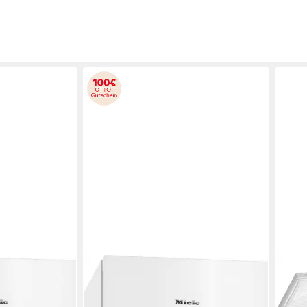
MIELE
LIEB
48 C
Gefrierschrank FN 4778 C
Gefr
250
H/T
69,7 x 185,5 x 76 cm
B/H/T