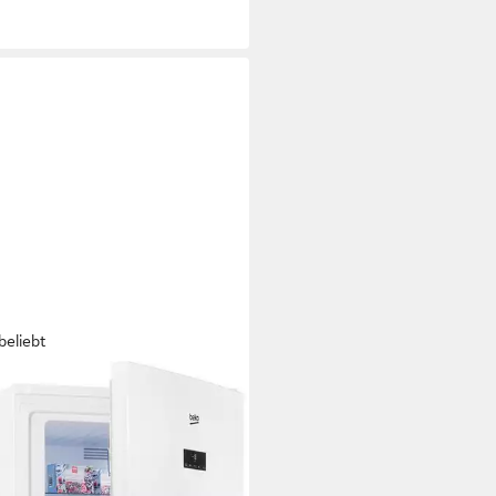
beliebt
O
rierschrank RFNE448E45W
8440513
 192 x 77 cm
B/H/T
Kapazität Gefrieren