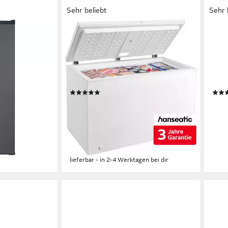
Sehr beliebt
Sehr 
HANSEATIC
HANS
82E-S
Gefriertruhe HGT128B
Gefr
/H/T
128,5 x 85 x 69,6cm
B/H/T
54,4 
300 l
Kapazität Gefrieren
168 l
ch
41 dB(A)
Betriebsgeräusch
40 d
Produktdatenblatt
Produk
(28)
479,00 €
329,
UVP
699,00 €
16,3
nur diesen Monat
17,19 €
mtl. in 36 Raten
-28
en bei dir
-31%
liefe
lieferbar - in 2-4 Werktagen bei dir