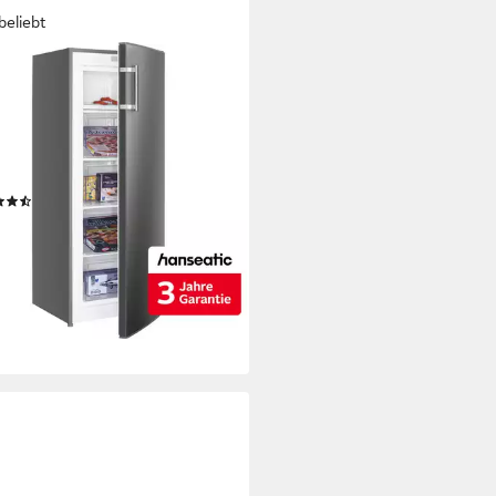
beliebt
EATIC
ierschrank HGS14355DI
x 142,6 x 57,1 cm
B/H/T
Kapazität Gefrieren
B(A)
Betriebsgeräusch
tdatenblatt
(289)
99 €
UVP
459,00 €
9 €
mtl. in 24 Raten
%
rbar - in 2-4 Werktagen bei dir