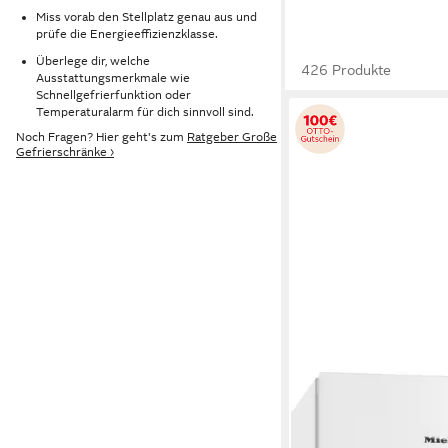
Miss vorab den Stellplatz genau aus und
prüfe die Energieeffizienzklasse.
Überlege dir, welche
426 Produkte
Ausstattungsmerkmale wie
Schnellgefrierfunktion oder
Temperaturalarm für dich sinnvoll sind.
Noch Fragen? Hier geht's zum
Ratgeber Große
Gefrierschränke ›
MIELE
Gefrierschrank FN 47
69,7 x 165,5 x 76 cm
B/