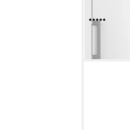
312 l
Kapazität Gefrieren
36 dB(A)
Betriebsgeräus
Produktdatenblatt
(1)
1.349,00 €
UVP
1.549,
39,17 €
mtl. in 48 Raten
-13%
lieferbar in 3 Wochen