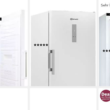
Sehr 
BAUKNECHT
BOS
6
Gefrierschrank GKN W19170C
Gefr
GSN
70 x 191,2 x 81,3 cm
B/H/T
404 l
Kapazität Gefrieren
70 x 
36 dB(A)
Betriebsgeräusch
n
366 l
ch
38 d
Produktdatenblatt
(20)
Produk
829,00 €
UVP
1.079,00 €
24,07 €
mtl. in 48 Raten
899,
€
-23%
26,10
-48
lieferbar - in 6-7 Werktagen bei dir
en bei dir
liefe