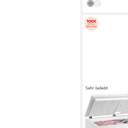
Sehr beliebt
HANSEATIC
Gefriertruhe HGT128
128,5 x 85 x 69,6cm
B/
300 l
Kapazität Gefriere
41 dB(A)
Betriebsgeräus