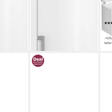
363 l
Kapazität Gefrieren
167,5
ch
36 dB(A)
Betriebsgeräusch
497 l
33 d
Produktdatenblatt
1.399,00 €
UVP
1.599,00 €
Produk
00 €
40,62 €
mtl. in 48 Raten
899,
-13%
26,10
-10%
lieferbar - in 2-4 Werktagen bei dir
liefe