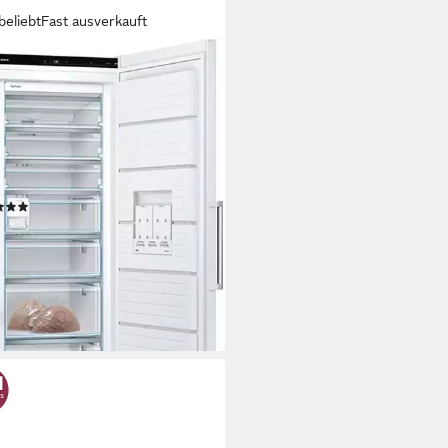
beliebt
Fast ausverkauft
CH
ierschrank Serie 6
58AWCV
191 x 78 cm
B/H/T
Kapazität Gefrieren
B(A)
Betriebsgeräusch
tdatenblatt
(81)
00 €
UVP
1.719,00 €
 €
mtl. in 48 Raten
%
rbar - in 6-7 Werktagen bei dir